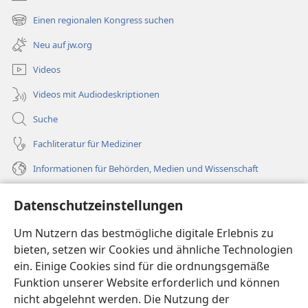
(öffnet
neues
Einen regionalen Kongress suchen
(öffnet
Fenster)
neues
Neu auf jw.org
Fenster)
Videos
Videos mit Audiodeskriptionen
Suche
Fachliteratur für Mediziner
Informationen für Behörden, Medien und Wissenschaft
Hilfe
Datenschutzeinstellungen
Spenden
Um Nutzern das bestmögliche digitale Erlebnis zu
(öffnet
neues
bieten, setzen wir Cookies und ähnliche Technologien
Fenster)
ein. Einige Cookies sind für die ordnungsgemäße
Wachtturm ONLINE-BIBLIOTHEK
(öffnet
Funktion unserer Website erforderlich und können
neues
®
JW Hub
nicht abgelehnt werden. Die Nutzung der
Fenster)
(öffnet