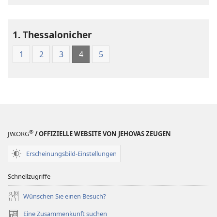
der
der
Heiligen
Heiligen
Schrift
Schrift
1. Thessalonicher
(1986)
(1986)
1
2
3
4
5
®
JW.ORG
/ OFFIZIELLE WEBSITE VON JEHOVAS ZEUGEN
Erscheinungsbild-Einstellungen
Schnellzugriffe
Wünschen Sie einen Besuch?
Eine Zusammenkunft suchen