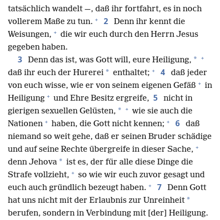
tatsächlich wandelt —, daß ihr fortfahrt, es in noch
+
2
vollerem Maße zu tun.
Denn ihr kennt die
+
Weisungen,
die wir euch durch den Herrn Jesus
gegeben haben.
+
3
*
Denn das ist, was Gott will, eure Heiligung,
+
4
*
daß ihr euch der Hurerei
enthaltet;
daß jeder
+
von euch wisse, wie er von seinem eigenen Gefäß
in
+
5
Heiligung
und Ehre Besitz ergreife,
nicht in
+
*
gierigen sexuellen Gelüsten,
wie sie auch die
+
+
6
Nationen
haben, die Gott nicht kennen;
daß
niemand so weit gehe, daß er seinen Bruder schädige
+
und auf seine Rechte übergreife in dieser Sache,
*
denn Jehova
ist es, der für alle diese Dinge die
+
Strafe vollzieht,
so wie wir euch zuvor gesagt und
+
7
euch auch gründlich bezeugt haben.
Denn Gott
*
hat uns nicht mit der Erlaubnis zur Unreinheit
berufen, sondern in Verbindung mit [der] Heiligung.