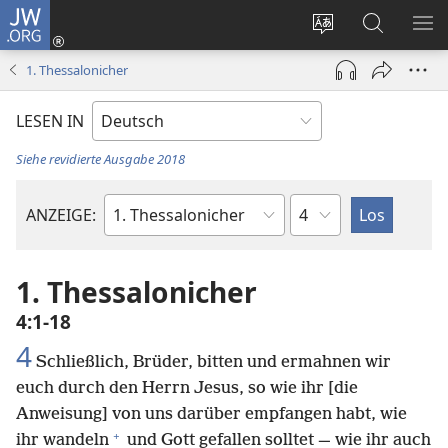
JW.ORG
Anmelden
(öffnet
Websitesprache
Suche
ME
neues
ändern
EI
1. Thessalonicher
Fenster)
LESEN IN
Siehe revidierte Ausgabe 2018
Kapitel
ANZEIGE:
Bibelbuch
1. Thessalonicher
4:1-18
4
Schließlich, Brüder, bitten und ermahnen wir
euch durch den Herrn Jesus, so wie ihr [die
Anweisung] von uns darüber empfangen habt, wie
+
ihr wandeln
und Gott gefallen solltet — wie ihr auch