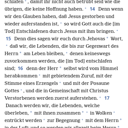
+
schlafen
, damit ihr nicht auch betrübt seid wie die
+
14
übrigen, die keine Hoffnung haben.
Denn wenn
wir den Glauben haben, daß Jesus gestorben und
+
wieder auferstanden ist,
so wird Gott auch die [im
+
Tod] Entschlafenen durch Jesus mit ihm bringen.
15
*
Denn dies sagen wir euch durch Jehovas
Wort,
+
daß wir, die Lebenden, die bis zur Gegenwart des
+
*
Herrn
am Leben bleiben,
denen keineswegs
zuvorkommen werden, die [im Tod] entschlafen
16
*
sind;
denn der Herr
selbst wird vom Himmel
+
herabkommen
mit gebietendem Zuruf, mit der
+
Stimme eines Erzengels
und mit der Posaune
+
Gottes
, und die in Gemeinschaft mit Christus
+
17
Verstorbenen werden zuerst auferstehen.
Danach werden wir, die Lebenden, welche
+
+
*
*
überleben,
mit ihnen zusammen
in Wolken
+
+
*
entrückt werden
zur Begegnung
mit dem Herrn