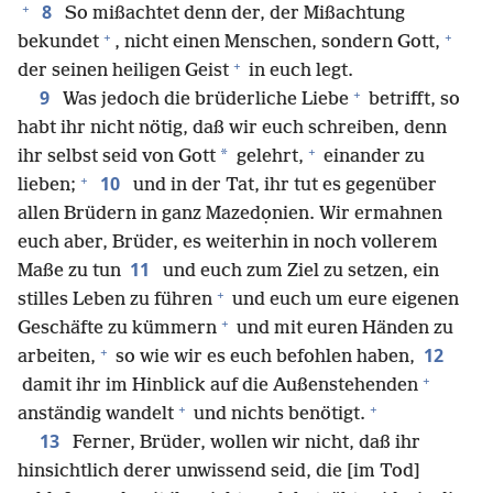
+
8
So mißachtet denn der, der Mißachtung
+
+
bekundet
, nicht einen Menschen, sondern Gott,
+
der seinen heiligen Geist
in euch legt.
+
9
Was jedoch die brüderliche Liebe
betrifft, so
habt ihr nicht nötig, daß wir euch schreiben, denn
+
*
ihr selbst seid von Gott
gelehrt,
einander zu
+
10
lieben;
und in der Tat, ihr tut es gegenüber
allen Brüdern in ganz Mazedọnien. Wir ermahnen
euch aber, Brüder, es weiterhin in noch vollerem
11
Maße zu tun
und euch zum Ziel zu setzen, ein
+
stilles Leben zu führen
und euch um eure eigenen
+
Geschäfte zu kümmern
und mit euren Händen zu
+
12
arbeiten,
so wie wir es euch befohlen haben,
+
damit ihr im Hinblick auf die Außenstehenden
+
+
anständig wandelt
und nichts benötigt.
13
Ferner, Brüder, wollen wir nicht, daß ihr
hinsichtlich derer unwissend seid, die [im Tod]