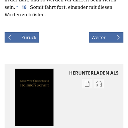
*
in der Luft; und so werden wir allezeit beim Herrn
+
18
sein.
Somit fahrt fort, einander mit diesen
Worten zu trösten.
Zurück
Weiter
HERUNTERLADEN ALS
Downloadoptione
Downloadopt
für
für
Veröffentlichunge
Audio
Neue-
Neue-
Welt-
Welt-
Übersetzung
Übersetzung