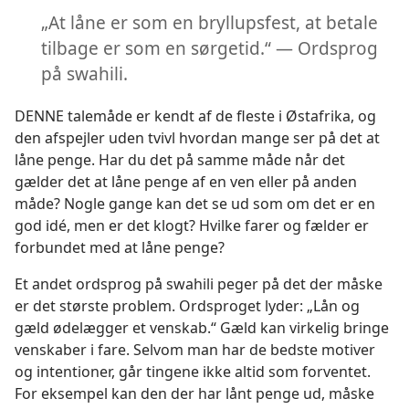
„At låne er som en bryllupsfest, at betale
tilbage er som en sørgetid.“ — Ordsprog
på swahili.
DENNE talemåde er kendt af de fleste i Østafrika, og
den afspejler uden tvivl hvordan mange ser på det at
låne penge. Har du det på samme måde når det
gælder det at låne penge af en ven eller på anden
måde? Nogle gange kan det se ud som om det er en
god idé, men er det klogt? Hvilke farer og fælder er
forbundet med at låne penge?
Et andet ordsprog på swahili peger på det der måske
er det største problem. Ordsproget lyder: „Lån og
gæld ødelægger et venskab.“ Gæld kan virkelig bringe
venskaber i fare. Selvom man har de bedste motiver
og intentioner, går tingene ikke altid som forventet.
For eksempel kan den der har lånt penge ud, måske