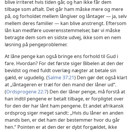
blive irriteret hvis tiden går, og han ikke får dem
tilbage som aftalt. Det går ham måske mere og mere
på, og forholdet mellem långiver og låntager — ja, selv
mellem deres familier — kan blive anstrengt. Eftersom
lån kan medføre uoverensstemmelser, bør vi måske
betragte dem som en sidste udvej, ikke som en nem
løsning på pengeproblemer.
At låne penge kan også bringe ens forhold til Gud i
fare. Hvordan? For det første siger Bibelen at den der
bevidst og med fuldt overlæg nægter at betale sin
gæld, er ugudelig. (
Salme 37:21
) Den gør det også klart
at „låntageren er træl for den mand der låner ud“.
(
Ordsprogene 22:7
) Den der låner penge, må forstå at
han indtil pengene er betalt tilbage, er forpligtet over
for den der har lånt ham pengene. Et andet afrikansk
ordsprog siger meget sandt: „Hvis du låner en anden
mands ben, er det ham der bestemmer hvor du går
hen.“ Pointen er at den der er dybt forgældet, ikke