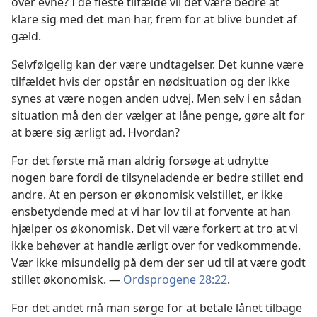
over evne? I de fleste tilfælde vil det være bedre at
klare sig med det man har, frem for at blive bundet af
gæld.
Selvfølgelig kan der være undtagelser. Det kunne være
tilfældet hvis der opstår en nødsituation og der ikke
synes at være nogen anden udvej. Men selv i en sådan
situation må den der vælger at låne penge, gøre alt for
at bære sig ærligt ad. Hvordan?
For det første må man aldrig forsøge at udnytte
nogen bare fordi de tilsyneladende er bedre stillet end
andre. At en person er økonomisk velstillet, er ikke
ensbetydende med at vi har lov til at forvente at han
hjælper os økonomisk. Det vil være forkert at tro at vi
ikke behøver at handle ærligt over for vedkommende.
Vær ikke misundelig på dem der ser ud til at være godt
stillet økonomisk. —
Ordsprogene 28:22
.
For det andet må man sørge for at betale lånet tilbage