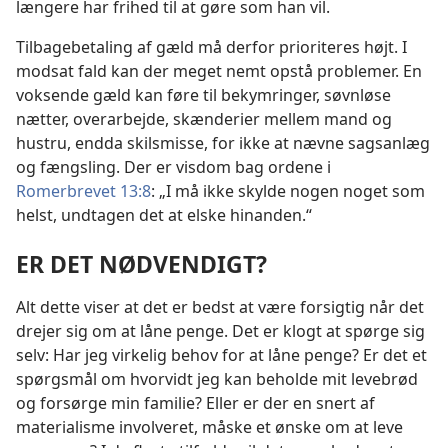
længere har frihed til at gøre som han vil.
Tilbagebetaling af gæld må derfor prioriteres højt. I
modsat fald kan der meget nemt opstå problemer. En
voksende gæld kan føre til bekymringer, søvnløse
nætter, overarbejde, skænderier mellem mand og
hustru, endda skilsmisse, for ikke at nævne sagsanlæg
og fængsling. Der er visdom bag ordene i
Romerbrevet 13:8
: „I må ikke skylde nogen noget som
helst, undtagen det at elske hinanden.“
ER DET NØDVENDIGT?
Alt dette viser at det er bedst at være forsigtig når det
drejer sig om at låne penge. Det er klogt at spørge sig
selv: Har jeg virkelig behov for at låne penge? Er det et
spørgsmål om hvorvidt jeg kan beholde mit levebrød
og forsørge min familie? Eller er der en snert af
materialisme involveret, måske et ønske om at leve