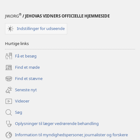
nær
nær
til
til
®
JW.ORG
/ JEHOVAS VIDNERS OFFICIELLE HJEMMESIDE
Gud
Gud
Indstillinger for udseende
Hurtige links
Få et besøg
Find et møde
(åbner
nyt
Find et stævne
(åbner
vindue)
nyt
Seneste nyt
vindue)
Videoer
Søg
Oplysninger til læger vedrørende behandling
Information til myndighedspersoner, journalister og forskere