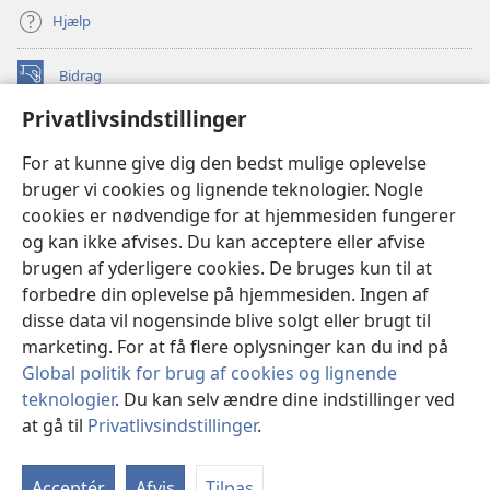
Hjælp
Bidrag
(åbner
nyt
Privatlivsindstillinger
vindue)
Watchtower ONLINE LIBRARY™
(åbner
For at kunne give dig den bedst mulige oplevelse
nyt
®
JW Hub
bruger vi cookies og lignende teknologier. Nogle
vindue)
(åbner
cookies er nødvendige for at hjemmesiden fungerer
nyt
®
JW Library
vindue)
og kan ikke afvises. Du kan acceptere eller afvise
brugen af yderligere cookies. De bruges kun til at
Watchtower Library
forbedre din oplevelse på hjemmesiden. Ingen af
disse data vil nogensinde blive solgt eller brugt til
marketing. For at få flere oplysninger kan du ind på
Global politik for brug af cookies og lignende
teknologier
. Du kan selv ændre dine indstillinger ved
Copyright
© 2026 Watch Tower Bible and Tract Society of Pennsylvania.
ANVENDELSESVILKÅR
|
PRIVATLIVSPOLITIK
|
at gå til
Privatlivsindstillinger
.
Vi
PRIVATLIVSINDSTILLINGER
in
Acceptér
Afvis
Tilpas