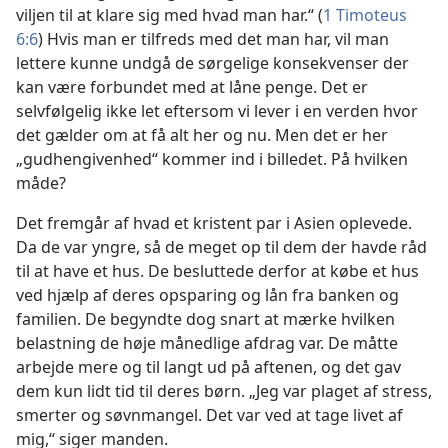
viljen til at klare sig med hvad man har.“ (
1 Timoteus
6:6
) Hvis man er tilfreds med det man har, vil man
lettere kunne undgå de sørgelige konsekvenser der
kan være forbundet med at låne penge. Det er
selvfølgelig ikke let eftersom vi lever i en verden hvor
det gælder om at få alt her og nu. Men det er her
„gudhengivenhed“ kommer ind i billedet. På hvilken
måde?
Det fremgår af hvad et kristent par i Asien oplevede.
Da de var yngre, så de meget op til dem der havde råd
til at have et hus. De besluttede derfor at købe et hus
ved hjælp af deres opsparing og lån fra banken og
familien. De begyndte dog snart at mærke hvilken
belastning de høje månedlige afdrag var. De måtte
arbejde mere og til langt ud på aftenen, og det gav
dem kun lidt tid til deres børn. „Jeg var plaget af stress,
smerter og søvnmangel. Det var ved at tage livet af
mig,“ siger manden.