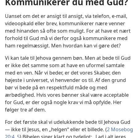
Kommunikerer du med Gud?
Uanset om det er ansigt til ansigt, via telefon, e-mail,
videoopkald eller brev, kommunikerer nære venner
med hinanden så ofte som muligt. For at have et nært
forhold til Gud må vi derfor også kommunikere med
ham regelmæssigt. Men hvordan kan vi gøre det?
Vi kan tale til Jehova gennem bøn. Men at bede til Gud
er ikke det samme som at have en uformel samtale
med en ven. Når vi beder, er det vores Skaber, den
højeste i universet, vi henvender os til. Af den grund
bør vi bede på en respektfuld måde og med
ærbødighed. Hvis vores bønner skal være acceptable
for Gud, er der også nogle krav vi må opfylde. Her
følger tre af dem.
For det første skal vi udelukkende bede til Jehova Gud
— ikke til Jesus, en „helgen“ eller et billede. (
2 Mosebog
20:4, 5
) Bibelen siger klart og tydeligt: „Lad i alt jeres