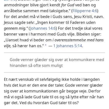
anmodninger blive gjort kendt
for Gud
ved bøn og
anråbelse sammen med taksigelse.“ (
Filipperne 4:6
)
For det andet må vi bede i Guds søns, Jesu Kristi, navn.
Jesus sagde selv: „Ingen kommer til Faderen uden
gennem mig.“
(
Johannes 14:6
) For det tredje skal vores
bønner være i harmoni med Guds vilje. Bibelen siger:
„Uanset hvad vi beder om
i overensstemmelse med hans
vilje,
så hører han os.“
—
1 Johannes 5:14
.
*
Gode venner glæder sig over at kommunikere med
hinanden så ofte som muligt
Et nært venskab vil selvfølgelig ikke holde i længden
hvis det kun er den ene der taler. Gode venner glæder
sig over at kommunikationen går begge veje. Derfor
må vi også lade Gud tale til os og så lytte efter når han
gør det. Ved du hvordan Gud taler til os?