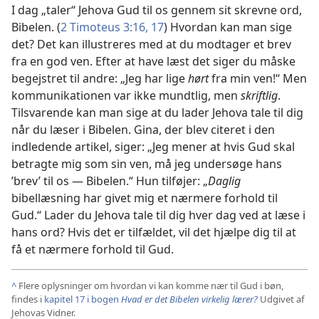
I dag „taler“ Jehova Gud til os gennem sit skrevne ord,
Bibelen. (
2 Timoteus 3:16, 17
) Hvordan kan man sige
det? Det kan illustreres med at du modtager et brev
fra en god ven. Efter at have læst det siger du måske
begejstret til andre: „Jeg har lige
hørt
fra min ven!“ Men
kommunikationen var ikke mundtlig, men
skriftlig
.
Tilsvarende kan man sige at du lader Jehova tale til dig
når du læser i Bibelen. Gina, der blev citeret i den
indledende artikel, siger: „Jeg mener at hvis Gud skal
betragte mig som sin ven, må jeg undersøge hans
’brev’ til os — Bibelen.“ Hun tilføjer: „
Daglig
bibellæsning har givet mig et nærmere forhold til
Gud.“ Lader du Jehova tale til dig hver dag ved at læse i
hans ord? Hvis det er tilfældet, vil det hjælpe dig til at
få et nærmere forhold til Gud.
^
Flere oplysninger om hvordan vi kan komme nær til Gud i bøn,
findes i
kapitel 17 i bogen
Hvad er det Bibelen virkelig lærer?
Udgivet af
Jehovas Vidner.