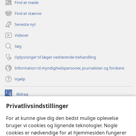
Find et møde
(åbner
nyt
Find et stævne
(åbner
vindue)
nyt
Seneste nyt
vindue)
Videoer
Søg
Oplysninger til læger vedrørende behandling
Information til myndighedspersoner, journalister og forskere
Hjælp
Bidrag
(åbner
nyt
Privatlivsindstillinger
vindue)
Watchtower ONLINE LIBRARY™
(åbner
For at kunne give dig den bedst mulige oplevelse
nyt
®
JW Hub
bruger vi cookies og lignende teknologier. Nogle
vindue)
(åbner
cookies er nødvendige for at hjemmesiden fungerer
nyt