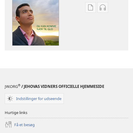
Indstillinger
Indstillinger
for
for
download
download
af
af
publikationer
lydindspilnin
VAGTTÅRNET
VAGTTÅRNET
Du
Du
kan
kan
komme
komme
nær
nær
til
til
®
JW.ORG
/ JEHOVAS VIDNERS OFFICIELLE HJEMMESIDE
Gud
Gud
Indstillinger for udseende
Hurtige links
Få et besøg