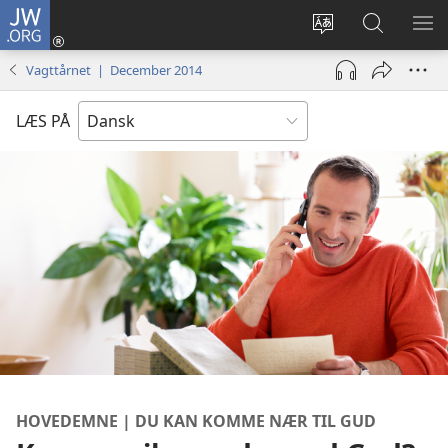
JW.ORG
Log
på
Vælg
Søg
VIS
(åbner
sprog
på
ME
Vagttårnet | December 2014
nyt
JW.ORG
vindue)
LÆS PÅ
HOVEDEMNE | DU KAN KOMME NÆR TIL GUD