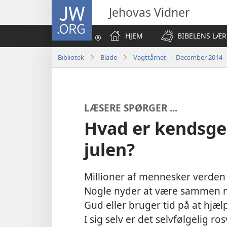
JW.ORG
Jehovas Vidner
HJEM
BIBELENS LÆR
Bibliotek
Blade
Vagttårnet | December 2014
LÆSERE SPØRGER ...
Hvad er kendsg
julen?
Millioner af mennesker verden o
Nogle nyder at være sammen m
Gud eller bruger tid på at hjæl
I sig selv er det selvfølgelig 