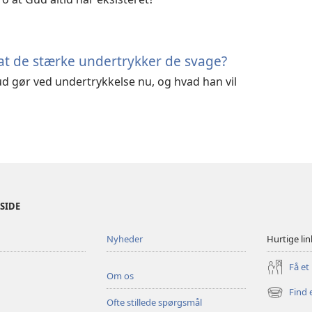
 at de stærke undertrykker de svage?
ud gør ved undertrykkelse nu, og hvad han vil
ESIDE
Nyheder
Hurtige lin
Få et
Om os
Find 
(åbner
Ofte stillede spørgsmål
nyt