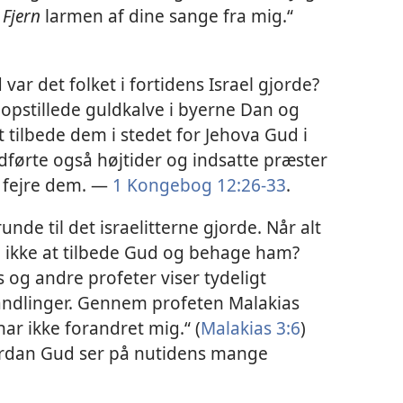
.
Fjern
larmen af dine sange fra mig.“
var det folket i fortidens Israel gjorde?
opstillede guldkalve i byerne Dan og
t tilbede dem i stedet for Jehova Gud i
dførte også højtider og indsatte præster
t fejre dem. —
1 Kongebog 12:26-33
.
nde til det israelitterne gjorde. Når alt
så ikke at tilbede Gud og behage ham?
g andre profeter viser tydeligt
ndlinger. Gennem profeten Malakias
har ikke forandret mig.“ (
Malakias 3:6
)
ordan Gud ser på nutidens mange