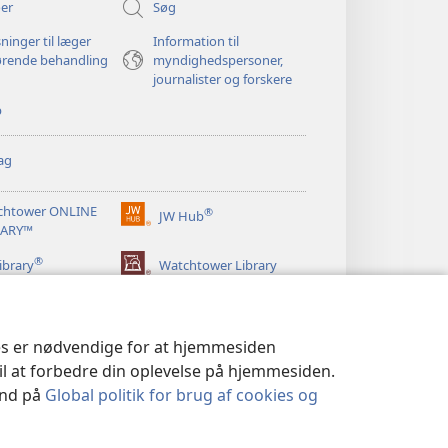
er
Søg
ninger til læger
Information til
ørende behandling
myndighedspersoner,
journalister og forskere
p
ag
chtower ONLINE
®
JW Hub
(åbner
RARY™
nyt
®
vindue)
ibrary
Watchtower Library
ies er nødvendige for at hjemmesiden
til at forbedre din oplevelse på hjemmesiden.
 ind på
Global politik for brug af cookies og
LITIK
|
PRIVATLIVSINDSTILLINGER