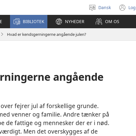
Dansk
Log
Vælg
(å
sprog
ny
E
BIBLIOTEK
NYHEDER
OM OS
vi
Hvad er kendsgerningerne angående julen?
erningerne angående
ver fejrer jul af forskellige grunde.
ed venner og familie. Andre tænker på
pe de fattige og mennesker der er i nød.
rosværdigt. Men det overskygges af de