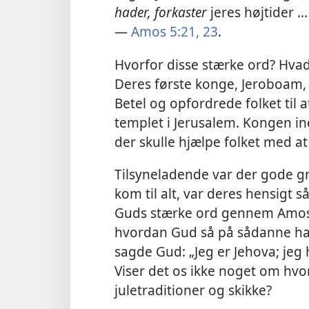
hader, forkaster
jeres højtider ..
—
Amos 5:21,
23
.
Hvorfor disse stærke ord? Hvad 
Deres første konge, Jeroboam, 
Betel og opfordrede folket til a
templet i Jerusalem. Kongen in
der skulle hjælpe folket med a
Tilsyneladende var der gode gru
kom til alt, var deres hensigt 
Guds stærke ord gennem Amos o
hvordan Gud så på sådanne ha
sagde Gud: „Jeg er Jehova; jeg 
Viser det os ikke noget om hv
juletraditioner og skikke?