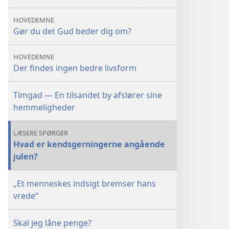
HOVEDEMNE
Gør du det Gud beder dig om?
HOVEDEMNE
Der findes ingen bedre livsform
Timgad — En tilsandet by afslører sine
hemmeligheder
LÆSERE SPØRGER
Hvad er kendsgerningerne angående
julen?
„Et menneskes indsigt bremser hans
vrede“
Skal jeg låne penge?