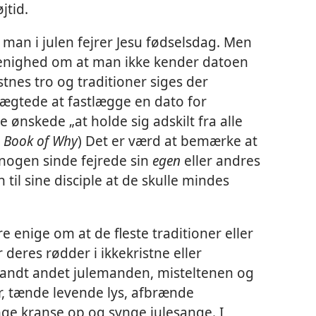
jtid.
man i julen fejrer Jesu fødselsdag. Men
d enighed om at man ikke kender datoen
stnes tro og traditioner siges der
nægtede at fastlægge en dato for
de ønskede „at holde sig adskilt fra alle
n Book of Why
) Det er værd at bemærke at
 nogen sinde fejrede sin
egen
eller andres
il sine disciple at de skulle mindes
 enige om at de fleste traditioner eller
ar deres rødder i ikkekristne eller
landt andet julemanden, misteltenen og
er, tænde levende lys, afbrænde
ge kranse op og synge julesange. I