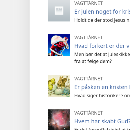
VAGTTÅRNET
Er julen noget for kri
Holdt de der stod Jesus n
VAGTTÅRNET
Hvad forkert er der v
Men bør det at juleskikk
fra at følge dem?
VAGTTÅRNET
Er påsken en kristen 
Hvad siger historikere 
VAGTTÅRNET
Hvem har skabt Gud
Er det fornuftstridigt at 