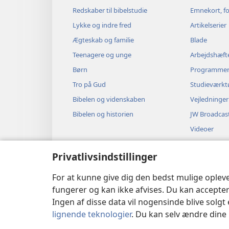
Redskaber til bibelstudie
Emnekort, fo
Lykke og indre fred
Artikelserier
Ægteskab og familie
Blade
Teenagere og unge
Arbejdshæft
Børn
Programme
Tro på Gud
Studieværkt
Bibelen og videnskaben
Vejledninger
Bibelen og historien
JW Broadcas
Videoer
Musik
Privatlivsindstillinger
Hørespil
Dramatisere
For at kunne give dig den bedst mulige oplev
fungerer og kan ikke afvises. Du kan accepter
Ingen af disse data vil nogensinde blive solgt 
lignende teknologier
. Du kan selv ændre dine i
Copyright
© 2026 Watch Tower Bible 