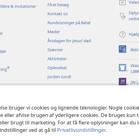
Video
Få et besøg
vindue)
ldere & invitationer
Oplys
Kontakt os
vedr
Rundvisninger på Betel
Møder
er
Hjæl
Årsdagen for Jesus’ død
r
Stævner
Bidr
øjer
(åbner
nyt
Aktiviteter
vindue)
Wat
Oplevelser
®
ting
(åbner
LIB
Jorden rundt
nyt
JW L
vindue)
t bibeloplæsning
else bruger vi cookies og lignende teknologier. Nogle cook
e eller afvise brugen af yderligere cookies. De bruges kun 
eller brugt til marketing. For at få flere oplysninger kan du
ndstillinger ved at gå til
Privatlivsindstillinger
.
and Tract Society of Pennsylvania.
ANVENDELSESVILKÅR
|
PRIVATLIVSPO