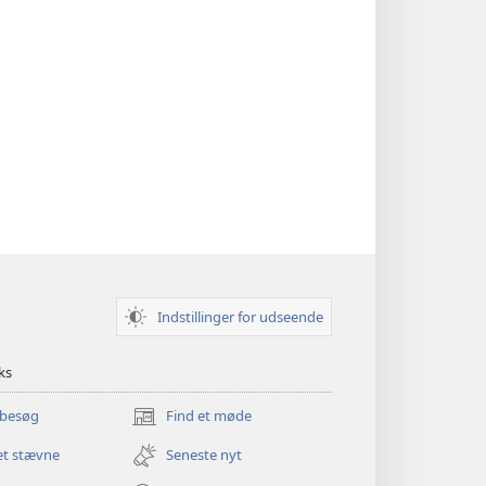
Indstillinger for udseende
ks
 besøg
Find et møde
(åbner
nyt
et stævne
Seneste nyt
vindue)