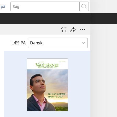
 på
bner
Søg
t
ndue)
LÆS PÅ