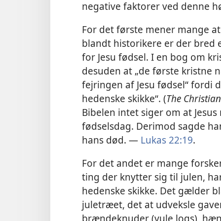
negative faktorer ved denne hø
For det første mener mange at 
blandt historikere er der bre
for Jesu fødsel. I en bog om kri
desuden at „de første kristne 
fejringen af Jesu fødsel“ fordi 
hedenske skikke“. (
The Christia
Bibelen intet siger om at Jesus
fødselsdag. Derimod sagde han t
hans død. —
Lukas 22:19
.
For det andet er mange forskere
ting der knytter sig til julen, h
hedenske skikke. Det gælder b
juletræet, det at udveksle gav
brændeknuder (yule logs), hæn