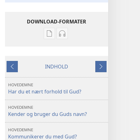
DOWNLOAD-FORMATER
Indstillinger
Indstillinger
for
for
download
download
af
af
INDHOLD
publikationer
lydindspilninger
Forrige
Næste
VAGTTÅRNET
VAGTTÅRNET
Du
Du
HOVEDEMNE
kan
kan
Har du et nært forhold til Gud?
komme
komme
nær
nær
HOVEDEMNE
til
til
Kender og bruger du Guds navn?
Gud
Gud
HOVEDEMNE
Kommunikerer du med Gud?