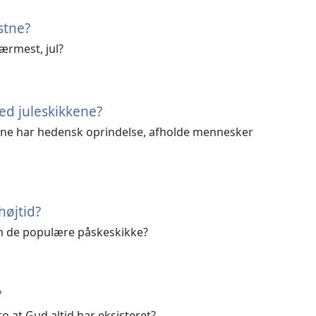
stne?
ærmest, jul?
ed juleskikkene?
ene har hedensk oprindelse, afholde mennesker
højtid?
om de populære påskeskikke?
?
tro at Gud altid har eksisteret?