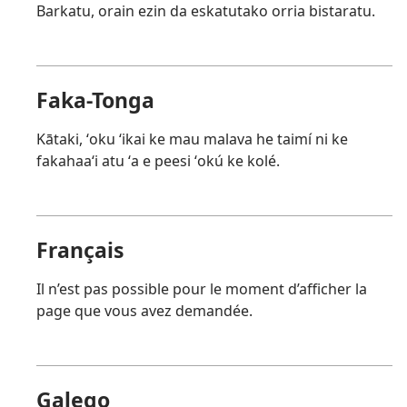
Barkatu, orain ezin da eskatutako orria bistaratu.
Faka-Tonga
Kātaki, ʻoku ʻikai ke mau malava he taimí ni ke
fakahaaʻi atu ʻa e peesi ʻokú ke kolé.
Français
Il n’est pas possible pour le moment d’afficher la
page que vous avez demandée.
Galego