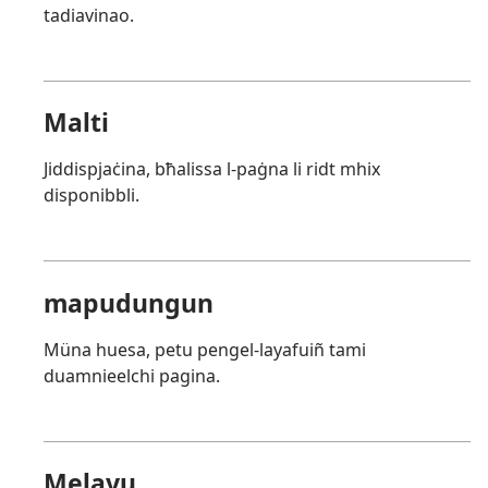
tadiavinao.
Malti
Jiddispjaċina, bħalissa l-paġna li ridt mhix
disponibbli.
mapudungun
Müna huesa, petu pengel-layafuiñ tami
duamnieelchi pagina.
Melayu