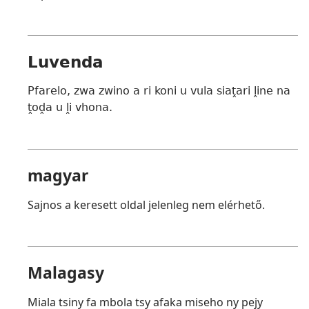
Luvenda
Pfarelo, zwa zwino a ri koni u vula siaṱari ḽine na
ṱoḓa u ḽi vhona.
magyar
Sajnos a keresett oldal jelenleg nem elérhető.
Malagasy
Miala tsiny fa mbola tsy afaka miseho ny pejy