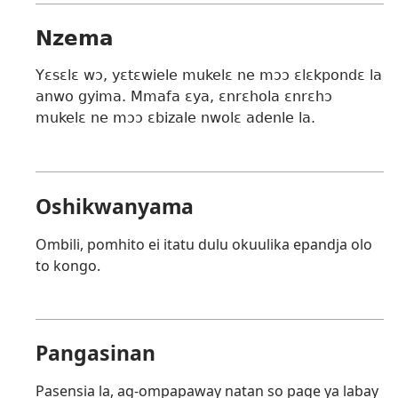
Nzema
Yɛsɛlɛ wɔ, yɛtɛwiele mukelɛ ne mɔɔ ɛlɛkpondɛ la
anwo gyima. Mmafa ɛya, ɛnrɛhola ɛnrɛhɔ
mukelɛ ne mɔɔ ɛbizale nwolɛ adenle la.
Oshikwanyama
Ombili, pomhito ei itatu dulu okuulika epandja olo
to kongo.
Pangasinan
Pasensia la, ag-ompapaway natan so page ya labay