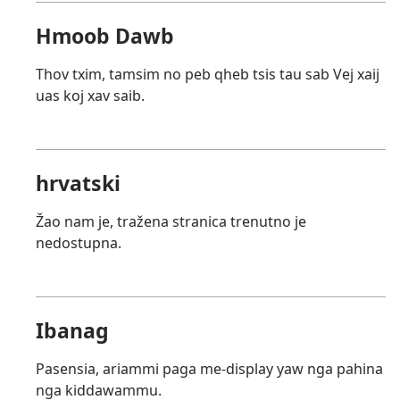
Hmoob Dawb
Thov txim, tamsim no peb qheb tsis tau sab Vej xaij
uas koj xav saib.
hrvatski
Žao nam je, tražena stranica trenutno je
nedostupna.
Ibanag
Pasensia, ariammi paga me-display yaw nga pahina
nga kiddawammu.