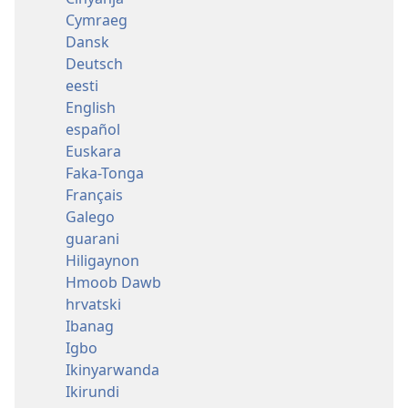
Cymraeg
Dansk
Deutsch
eesti
English
español
Euskara
Faka-Tonga
Français
Galego
guarani
Hiligaynon
Hmoob Dawb
hrvatski
Ibanag
Igbo
Ikinyarwanda
Ikirundi