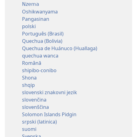
Nzema
Oshikwanyama
Pangasinan
polski
Português (Brasil)
Quechua (Bolivia)
Quechua de Huánuco (Huallaga)
quechua wanca
Română
shipibo-conibo
Shona
shqip
slovenski znakovni jezik
slovenčina
slovenščina
Solomon Islands Pidgin
srpski (latinica)
suomi
Svenska