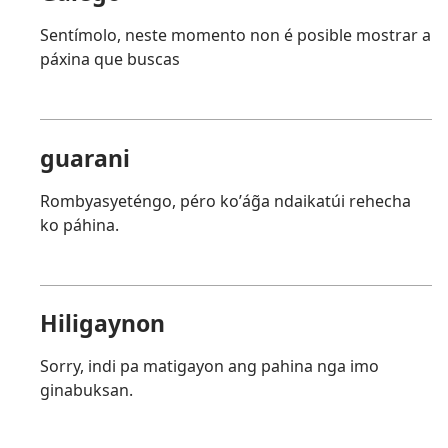
Sentímolo, neste momento non é posible mostrar a
páxina que buscas
guarani
Rombyasyeténgo, péro koʼág̃a ndaikatúi rehecha
ko páhina.
Hiligaynon
Sorry, indi pa matigayon ang pahina nga imo
ginabuksan.