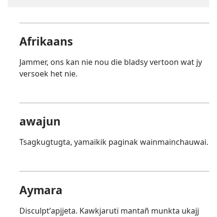
Afrikaans
Jammer, ons kan nie nou die bladsy vertoon wat jy
versoek het nie.
awajun
Tsagkugtugta, yamaikik paginak wainmainchauwai.
Aymara
Disculptʼapjjeta. Kawkjarutï mantañ munkta ukajj