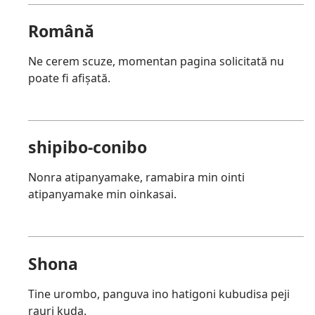
Română
Ne cerem scuze, momentan pagina solicitată nu
poate fi afișată.
shipibo-conibo
Nonra atipanyamake, ramabira min ointi
atipanyamake min oinkasai.
Shona
Tine urombo, panguva ino hatigoni kubudisa peji
rauri kuda.