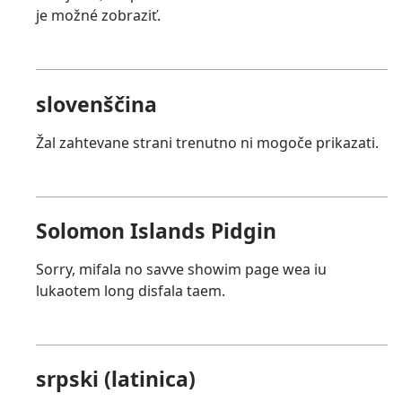
je možné zobraziť.
slovenščina
Žal zahtevane strani trenutno ni mogoče prikazati.
Solomon Islands Pidgin
Sorry, mifala no savve showim page wea iu
lukaotem long disfala taem.
srpski (latinica)