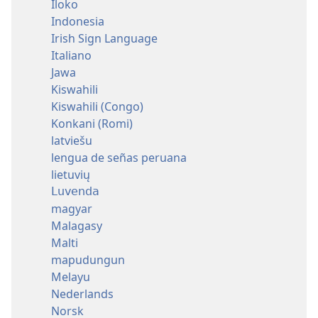
Iloko
Indonesia
Irish Sign Language
Italiano
Jawa
Kiswahili
Kiswahili (Congo)
Konkani (Romi)
latviešu
lengua de señas peruana
lietuvių
Luvenda
magyar
Malagasy
Malti
mapudungun
Melayu
Nederlands
Norsk