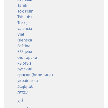
Tahiti
Tok Pisin
Tshiluba
Türkçe
valencià
Việt
íslenska
čeština
Ελληνική
български
кыргыз
русский
српски (ћирилица)
українська
Հայերեն
עברית
اُردو
فارسی