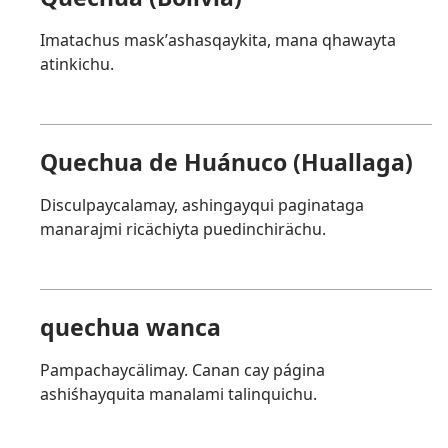
Imatachus maskʼashasqaykita, mana qhawayta
atinkichu.
Quechua de Huánuco (Huallaga)
Disculpaycalamay, ashingayqui paginataga
manarajmi ricächiyta puedinchirächu.
quechua wanca
Pampachaycälimay. Canan cay página
ashiśhayquita manalami talinquichu.