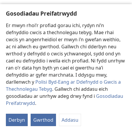
Gosodiadau Preifatrwydd
Türkçe
Er mwyn rhoi’r profiad gorau ichi, rydyn ni’n
defnyddio cwcis a thechnolegau tebyg. Mae rhai
Üzgünüz, bu sayfa şu anda görüntülenemiyor.
cwcis yn angenrheidiol er mwyn i’n gwefan weithio,
ac ni allwch eu gwrthod. Gallwch chi dderbyn neu
wrthod y defnydd o cwcis ychwanegol, sydd ond yn
valencià
cael eu defnyddio i wella eich profiad. Ni fydd unrhyw
ran o’r data hyn byth yn cael ei gwerthu na’i
Ho sentim, en este moment la pàgina que busques
defnyddio ar gyfer marchnata. I ddysgu mwy,
no està disponible.
darllenwch y
Polisi Byd-Eang ar Ddefnydd o Gwcis a
Thechnolegau Tebyg
. Gallwch chi addasu eich
gosodiadau ar unrhyw adeg drwy fynd i
Gosodiadau
Preifatrwydd
.
Việt
Derbyn
Gwrthod
Addasu
Hiện trang mà bạn yêu cầu không thể hiển thị.