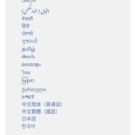
پنجابی (شاہ مُکھی)
नेपाली
हिंदी
ਪੰਜਾਬੀ
ગુજરાતી
தமிழ்
తెలుగు
മലയാളം
ไทย
မြန်မာ
ქართული
አማርኛ
中文简体（普通话）
中文繁體（國語）
日本語
한국어