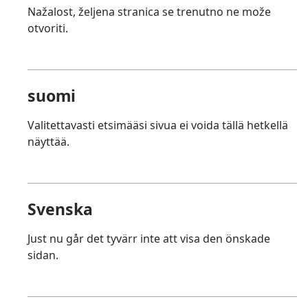
Nažalost, željena stranica se trenutno ne može
otvoriti.
suomi
Valitettavasti etsimääsi sivua ei voida tällä hetkellä
näyttää.
Svenska
Just nu går det tyvärr inte att visa den önskade
sidan.