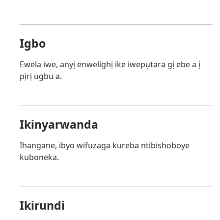
Igbo
Ewela iwe, anyị enwelighị ike iwepụtara gị ebe a ị
pịrị ugbu a.
Ikinyarwanda
Ihangane, ibyo wifuzaga kureba ntibishoboye
kuboneka.
Ikirundi