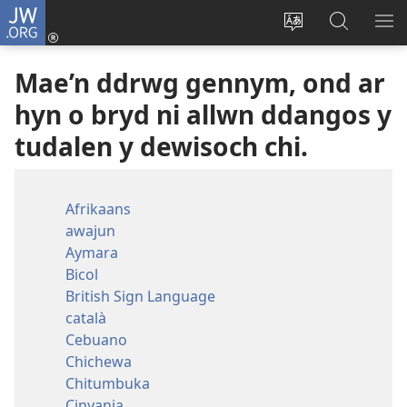
JW.ORG
Mewngofnodi
(yn
Newid
Chwilio
DA
agor
iaith
JW.ORG
DE
Mae’n ddrwg gennym, ond ar
mewn
y
ffenest
wefan
hyn o bryd ni allwn ddangos y
newydd)
tudalen y dewisoch chi.
Afrikaans
awajun
Aymara
Bicol
British Sign Language
català
Cebuano
Chichewa
Chitumbuka
Cinyanja