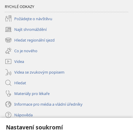
RYCHLÉ ODKAZY
Požádejte o návštěvu
Najít shromáždění
(otevřeno
nové
Hledat regionální sjezd
(otevřeno
okno)
nové
Co je nového
okno)
Videa
Videa se zvukovým popisem
Hledat
Materiály pro lékaře
Informace pro média a vládní úředníky
Nápověda
Nastavení soukromí
Dary
(otevřeno