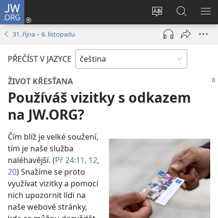
JW.ORG
Přihlásit
se
Změnit
Hledat
ZO
(otevřeno
jazyk
na
NA
31. října – 6. listopadu
nové
stránek
JW.ORG
okno)
PŘEČÍST V JAZYCE
ŽIVOT KŘESŤANA
Používáš vizitky s odkazem
na JW.ORG?
Čím blíž je velké soužení,
tím je naše služba
naléhavější. (
Př 24:11, 12,
20
) Snažíme se proto
využívat vizitky a pomocí
nich upozornit lidi na
naše webové stránky,