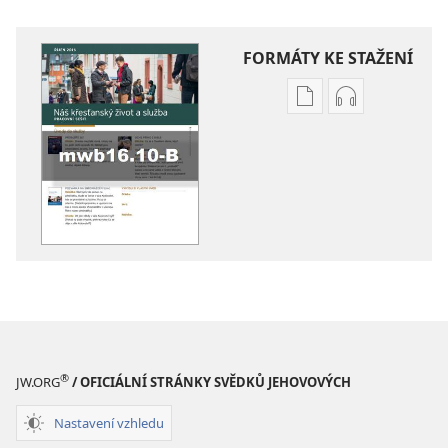
FORMÁTY KE STAŽENÍ
Formáty
Formáty
poblikací
audionahráv
ke
ke
stažení
stažení
PRACOVNÍ
PRACOVNÍ
SEŠIT
SEŠIT
Říjen 2016
Říjen 2016
®
JW.ORG
/ OFICIÁLNÍ STRÁNKY SVĚDKŮ JEHOVOVÝCH
Nastavení vzhledu