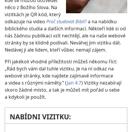
kde se můžou dozvědět
něco z Božího Slova. Na
vizitkách je QR kód, který
odkazuje na video
Proč studovat Bibli?
a na nabídku
biblického studia a dalších informací. Někteří lidé si od
nás žádnou publikaci vzít nechtějí, ale na naše webové
stránky by se klidně podívali. Neváhej jim vizitku dát.
Nedávej ji ale lidem, kteří vůbec nemají zájem.
Při jakékoli vhodné příležitosti můžeš někomu říct:
„Rád bych vám dal tuhle vizitku. Je na ní odkaz na
webové stránky, kde najdete zajímavé informace
a videa s různými náměty.“ (
Jan 4:7
) Vizitky nezabírají
skoro žádné místo, a tak je můžeš mít pořád u sebe
a kdykoli je použít.
NABÍDNI VIZITKU: