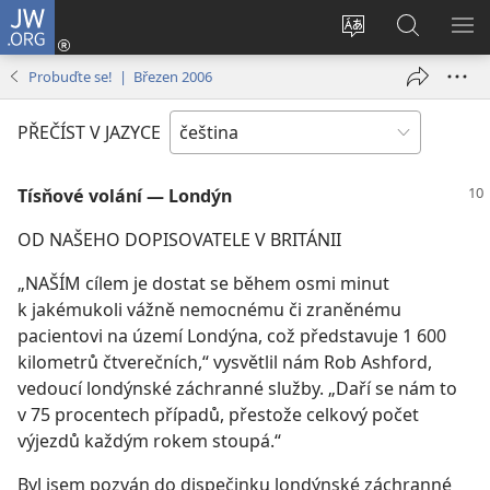
JW.ORG
Přihlásit
se
Změnit
Hledat
ZO
(otevřeno
jazyk
na
NA
Probuďte se! | Březen 2006
nové
stránek
JW.ORG
okno)
PŘEČÍST V JAZYCE
Tísňové volání — Londýn
OD NAŠEHO DOPISOVATELE V BRITÁNII
„NAŠÍM cílem je dostat se během osmi minut
k jakémukoli vážně nemocnému či zraněnému
pacientovi na území Londýna, což představuje 1 600
kilometrů čtverečních,“ vysvětlil nám Rob Ashford,
vedoucí londýnské záchranné služby. „Daří se nám to
v 75 procentech případů, přestože celkový počet
výjezdů každým rokem stoupá.“
Byl jsem pozván do dispečinku londýnské záchranné