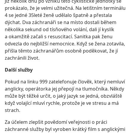
Již několik dnů po vzniku této cyklistické jednotky se
prokázalo, že je velmi užitečná. Na letištním terminálu
4 se jedné 35leté ženě udělalo špatně a přestala
dýchat. Dva záchranáři se na místo dostali během
několika sekund od tísňového volání, dali jí kyslík
a okamžitě začali s resuscitací. Sanitka pak ženu
odvezla do nejbližší nemocnice. Když se žena zotavila,
přišla těmto záchranářům osobně poděkovat, že jí
zachránili život.
Další služby
Pokud na linku 999 zatelefonuje člověk, který nemluví
anglicky, operátorka jej přepojí na tlumočníka. Někdy
může být těžké určit, o jaký jazyk se jedná, obzvláště
když volající mluví rychle, protože je ve stresu a má
strach.
Za účelem zlepšit povědomí veřejnosti o práci
záchranné služby byl vyroben krátký film s anglickými