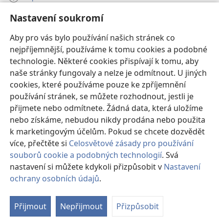
Nastavení soukromí
Dary
(otevřeno
nové
Aby pro vás bylo používání našich stránek co
okno)
nejpříjemnější, používáme k tomu cookies a podobné
ONLINE KNIHOVNA Strážné věže
(otevřeno
technologie. Některé cookies přispívají k tomu, aby
nové
®
JW Hub
naše stránky fungovaly a nelze je odmítnout. U jiných
okno)
(otevřeno
cookies, které používáme pouze ke zpříjemnění
nové
®
JW Library
okno)
používání stránek, se můžete rozhodnout, jestli je
přijmete nebo odmítnete. Žádná data, která uložíme
Watchtower Library
nebo získáme, nebudou nikdy prodána nebo použita
k marketingovým účelům. Pokud se chcete dozvědět
více, přečtěte si
Celosvětové zásady pro používání
souborů cookie a podobných technologií
. Svá
Copyright
© 2026 Watch Tower Bible and Tract Society of Pennsylvania.
nastavení si můžete kdykoli přizpůsobit v
Nastavení
PODMÍNKY POUŽITÍ
|
OCHRANA SOUKROMÍ
|
NASTAVENÍ
ochrany osobních údajů
.
Zo
SOUKROMÍ
o
Přijmout
Nepřijmout
Přizpůsobit