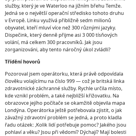
služby, který je ve Waterloo na jižním břehu Temže.
Jedná se o největší operační středisko tohoto druhu
v Evropě. Linku využívá přibližně sedm milionů
obyvatel, kteří mluví více než 300 různými jazyky.
Dispečink, který denně přijme asi 3 000 tísňových
volání, má celkem 300 pracovníků. Jak jsou
zorganizováni, aby tento náročný úkol zvládli?
Třídění hovorů
Pozoroval jsem operátorku, která právě odpovídala
člověku volajícímu na číslo 999 — což je britská linka
zdravotnické záchranné služby. Rychle určila místo,
kde vznikl problém, a také nejbližší křižovatku. Na
obrazovce jejího počítače se okamžitě objevila mapa
Londýna. Operátorka ještě potřebovala zjistit, o jak
závažný zdravotní problém se jedná, a proto kladla
řadu otázek: ‚Kolik lidí potřebuje pomoc? Jakého jsou
pohlaví a věku? Jsou při vědomí? Dýchají? Mají bolesti