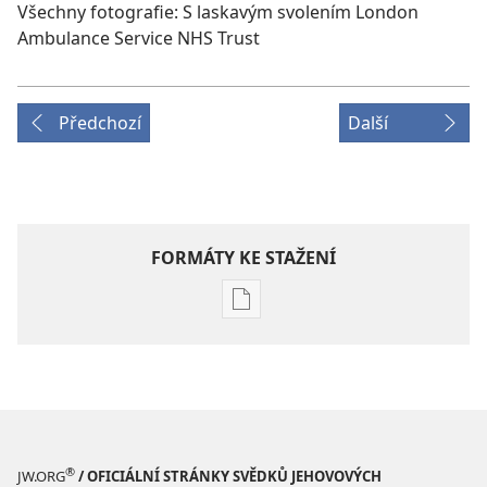
Všechny fotografie: S laskavým svolením London
Ambulance Service NHS Trust
Předchozí
Další
FORMÁTY KE STAŽENÍ
Formáty
poblikací
ke
stažení
PROBUĎTE
SE!
Březen 2006
®
JW.ORG
/ OFICIÁLNÍ STRÁNKY SVĚDKŮ JEHOVOVÝCH