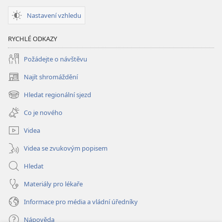
Nastavení vzhledu
RYCHLÉ ODKAZY
Požádejte o návštěvu
Najít shromáždění
(otevřeno
nové
Hledat regionální sjezd
(otevřeno
okno)
nové
Co je nového
okno)
Videa
Videa se zvukovým popisem
Hledat
Materiály pro lékaře
Informace pro média a vládní úředníky
Nápověda