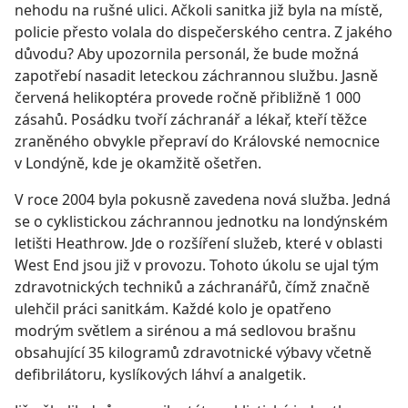
nehodu na rušné ulici. Ačkoli sanitka již byla na místě,
policie přesto volala do dispečerského centra. Z jakého
důvodu? Aby upozornila personál, že bude možná
zapotřebí nasadit leteckou záchrannou službu. Jasně
červená helikoptéra provede ročně přibližně 1 000
zásahů. Posádku tvoří záchranář a lékař, kteří těžce
zraněného obvykle přepraví do Královské nemocnice
v Londýně, kde je okamžitě ošetřen.
V roce 2004 byla pokusně zavedena nová služba. Jedná
se o cyklistickou záchrannou jednotku na londýnském
letišti Heathrow. Jde o rozšíření služeb, které v oblasti
West End jsou již v provozu. Tohoto úkolu se ujal tým
zdravotnických techniků a záchranářů, čímž značně
ulehčil práci sanitkám. Každé kolo je opatřeno
modrým světlem a sirénou a má sedlovou brašnu
obsahující 35 kilogramů zdravotnické výbavy včetně
defibrilátoru, kyslíkových láhví a analgetik.