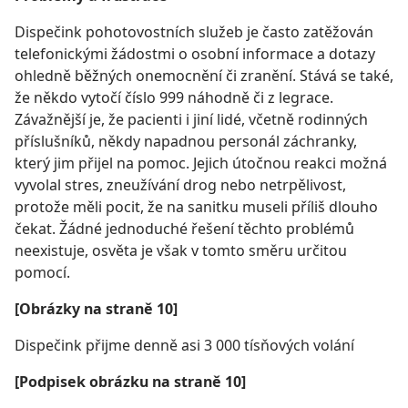
Dispečink pohotovostních služeb je často zatěžován
telefonickými žádostmi o osobní informace a dotazy
ohledně běžných onemocnění či zranění. Stává se také,
že někdo vytočí číslo 999 náhodně či z legrace.
Závažnější je, že pacienti i jiní lidé, včetně rodinných
příslušníků, někdy napadnou personál záchranky,
který jim přijel na pomoc. Jejich útočnou reakci možná
vyvolal stres, zneužívání drog nebo netrpělivost,
protože měli pocit, že na sanitku museli příliš dlouho
čekat. Žádné jednoduché řešení těchto problémů
neexistuje, osvěta je však v tomto směru určitou
pomocí.
[Obrázky na straně 10]
Dispečink přijme denně asi 3 000 tísňových volání
[Podpisek obrázku na straně 10]