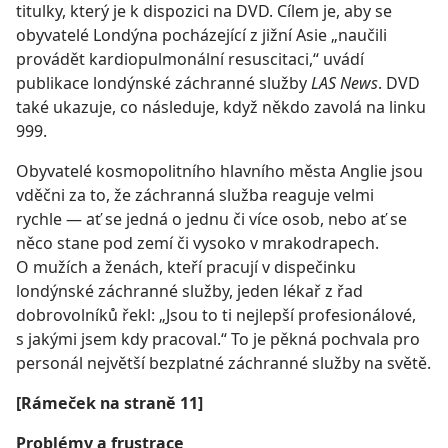
titulky, který je k dispozici na DVD. Cílem je, aby se
obyvatelé Londýna pocházející z jižní Asie „naučili
provádět kardiopulmonální resuscitaci,“ uvádí
publikace londýnské záchranné služby
LAS News
. DVD
také ukazuje, co následuje, když někdo zavolá na linku
999.
Obyvatelé kosmopolitního hlavního města Anglie jsou
vděčni za to, že záchranná služba reaguje velmi
rychle — ať se jedná o jednu či více osob, nebo ať se
něco stane pod zemí či vysoko v mrakodrapech.
O mužích a ženách, kteří pracují v dispečinku
londýnské záchranné služby, jeden lékař z řad
dobrovolníků řekl: „Jsou to ti nejlepší profesionálové,
s jakými jsem kdy pracoval.“ To je pěkná pochvala pro
personál největší bezplatné záchranné služby na světě.
[Rámeček na straně 11]
Problémy a frustrace