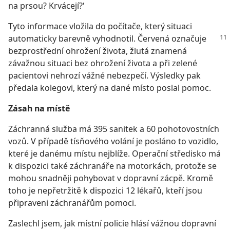
na prsou? Krvácejí?‘
Tyto informace vložila do počítače, který situaci
automaticky barevně vyhodnotil. Červená
označuje
bezprostřední ohrožení života, žlutá znamená
závažnou situaci bez ohrožení života a při zelené
pacientovi nehrozí vážné nebezpečí. Výsledky pak
předala kolegovi, který na dané místo poslal pomoc.
Zásah na místě
Záchranná služba má 395 sanitek a 60 pohotovostních
vozů. V případě tísňového volání je posláno to vozidlo,
které je danému místu nejblíže. Operační středisko má
k dispozici také záchranáře na motorkách, protože se
mohou snadněji pohybovat v dopravní zácpě. Kromě
toho je nepřetržitě k dispozici 12 lékařů, kteří jsou
připraveni záchranářům pomoci.
Zaslechl jsem, jak místní policie hlásí vážnou dopravní