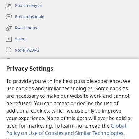
Rod en renyon
(opens
new
Rod en lasanble
(opens
window)
new
Kwa ki nouvo
window)
Video
Rode JW.ORG
Led
Privacy Settings
Donations
(opens
To provide you with the best possible experience, we
new
use cookies and similar technologies. Some cookies
window)
Watchtower BIBLIOTEK LO ENTERNET
are necessary to make our website work and cannot
(opens
be refused. You can accept or decline the use of
new
®
JW Hub
window)
additional cookies, which we use only to improve
(opens
new
your experience. None of this data will ever be sold or
window)
used for marketing. To learn more, read the
Global
Policy on Use of Cookies and Similar Technologies
.