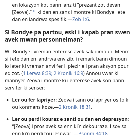
en lokazyon kot bann lanz ti “prezant zot devan
[Zeova],”
ki dan en sans i montre ki Bondye i ete
a
dan en landrwa spesifik.​—
Zob 1:6
.
Si Bondye pa partou, eski i kapab pran swen
avek mwan personnelman?
Wi. Bondye i vreman enterese avek sak dimoun. Menm
si i ete dan en landrwa envizib, i remark bann dimoun
lo later ki vreman anvi fer li plezir e i pran aksyon pour
ed zot. (
1 Lerwa 8:39;
2 Kronik 16:9
) Annou vwar ki
mannyer Zeova i montre ki i enterese avek son bann
serviter ki senser:
Ler ou fer lapriyer:
Zeova i tann ou lapriyer osito ki
ou konmans koze.​—
2 Kronik 18:31
.
Ler ou perdi kouraz e santi ou dan en depresyon:
“[Zeova] i pros avek sa enn ki’n dekouraze. I sov sa
enn ki’n perdi tou lespwar.”​—
Psonm 34:18
.