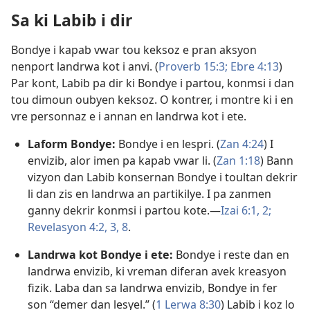
Sa ki Labib i dir
Bondye i kapab vwar tou keksoz e pran aksyon
nenport landrwa kot i anvi. (
Proverb 15:3;
Ebre 4:13
)
Par kont, Labib pa dir ki Bondye i partou, konmsi i dan
tou dimoun oubyen keksoz. O kontrer, i montre ki i en
vre personnaz e i annan en landrwa kot i ete.
Laform Bondye:
Bondye i en lespri. (
Zan 4:24
) I
envizib, alor imen pa kapab vwar li. (
Zan 1:18
) Bann
vizyon dan Labib konsernan Bondye i toultan dekrir
li dan zis en landrwa an partikilye. I pa zanmen
ganny dekrir konmsi i partou kote.​—
Izai 6:1, 2;
Revelasyon 4:2, 3,
8
.
Landrwa kot Bondye i ete:
Bondye i reste dan en
landrwa envizib, ki vreman diferan avek kreasyon
fizik. Laba dan sa landrwa envizib, Bondye in fer
son “demer dan lesyel.” (
1 Lerwa 8:30
) Labib i koz lo