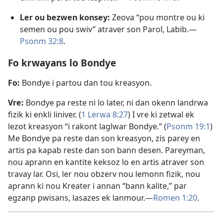
Ler ou bezwen konsey:
Zeova “pou montre ou ki
semen ou pou swiv” atraver son Parol, Labib.​—
Psonm 32:8
.
Fo krwayans lo Bondye
Fo:
Bondye i partou dan tou kreasyon.
Vre:
Bondye pa reste ni lo later, ni dan okenn landrwa
fizik ki enkli liniver. (
1 Lerwa 8:27
) I vre ki zetwal ek
lezot kreasyon “i rakont laglwar Bondye.” (
Psonm 19:1
)
Me Bondye pa reste dan son kreasyon, zis parey en
artis pa kapab reste dan son bann desen. Pareyman,
nou aprann en kantite keksoz lo en artis atraver son
travay lar. Osi, ler nou obzerv nou lemonn fizik, nou
aprann ki nou Kreater i annan “bann kalite,” par
egzanp pwisans, lasazes ek lanmour.​—
Romen 1:20
.