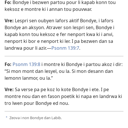
Fo:
Bondye i bezwen partou pour li kapab konn tou
keksoz e montre ki i annan tou pouvwar.
Vre:
Lespri sen oubyen lafors aktif Bondye, i lafors
Bondye an aksyon. Atraver son lespri sen, Bondye i
kapab konn tou keksoz e fer nenport kwa ki i anvi,
nenport ki bor e nenport ki ler. I pa bezwen dan sa
landrwa pour li azir.​—
Psonm 139:7
.
Fo:
Psonm 139:8
i montre ki Bondye i partou akoz i dir:
“Si mon mont dan lesyel, ou la. Si mon desann dan
lemonn lanmor, ou la.”
Vre:
Sa verse pa pe koz lo kote Bondye i ete. I pe
montre nou dan en fason poetik ki napa en landrwa ki
tro lwen pour Bondye ed nou.
Zeova i non Bondye dan Labib.
a