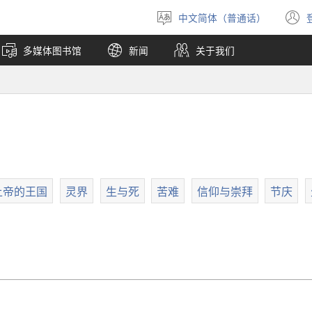
中文简体（普通话）
选
择
多媒体图书馆
新闻
关于我们
语
言
上帝的王国
灵界
生与死
苦难
信仰与崇拜
节庆