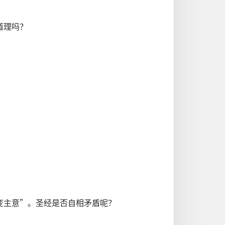
道理吗？
变主意”。圣经是否自相矛盾呢？