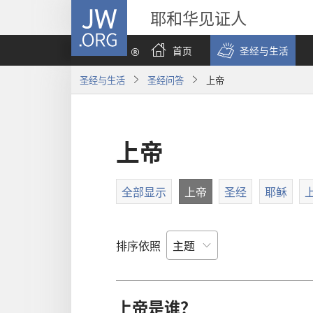
JW.ORG
耶和华见证人
首页
圣经与生活
圣经与生活
圣经问答
上帝
上帝
全部显示
上帝
圣经
耶稣
排序依照
上帝是谁？