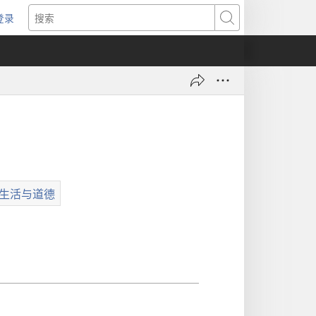
登录
（打
搜
开
索
新
窗
口）
生活与道德