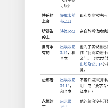
订版》
快乐的
提摩太前
耶和华非常快乐
上帝
书1:11
听祷告
诗篇65:2
亲自聆听信赖他
的主
自有永
出埃及记
他为了实现自己
有的
3:14
，和
作“我喜欢做什
合本
么”。（罗瑟拉
出埃及记3:14
的
意。
忌邪者
出埃及记
不容许崇拜别神
34:14
，
明”或“要求专
和合本
译本》）
永恒的
启示录
他的统治没有开
王
15:3