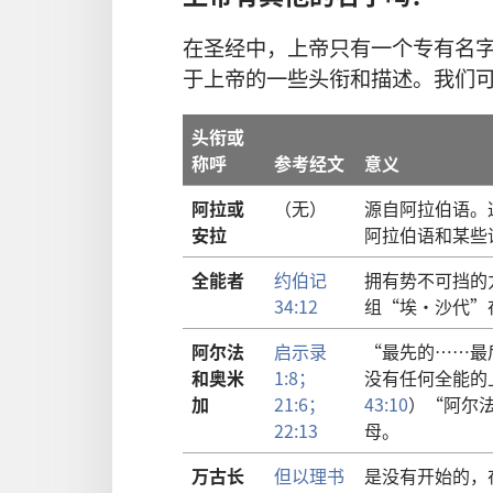
在圣经中，上帝只有一个专有名
于上帝的一些头衔和描述。我们
头衔或
称呼
参考经文
意义
阿拉或
（无）
源自阿拉伯语。
安拉
阿拉伯语和某些
全能者
约伯记
拥有势不可挡的
34:12
组“埃·沙代”
阿尔法
启示录
“最先的……最
和奥米
1:8；
没有任何全能的
加
21:6；
43:10
）“阿尔
22:13
母。
万古长
但以理书
是没有开始的，