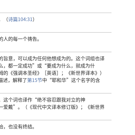
。（
诗篇104:31
）
的人的每一个祷告。
的旨意，可以成为任何他想成为的。这个词组也译
么，都一定成功”或“要成为什么，就成为什
姆的《强调本圣经》［英语］；《新世界译本》）
描述，解释了
第15节
中“耶和华”这个名字的含
。这个词也译作“绝不容忍跟我对立的神
一爱戴”。（《现代中文译本修订版》；《新世界
始，也没有终结。