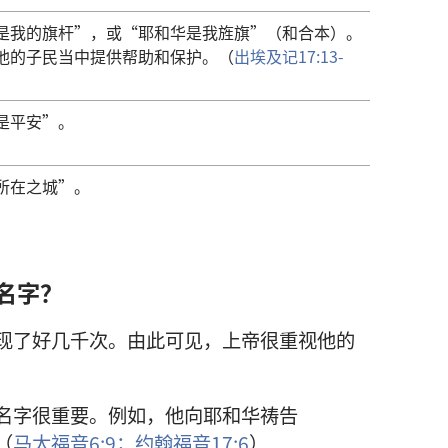
是我的旗杆”，或“耶和华是我旌旗”（和合本）。
他的子民当中提供帮助和保护。（
出埃及记17:13-
是平安”。
所在之城”。
名字？
现了好几千次。由此可见，上帝很重视他的
名字很重要。例如，他向耶和华祷告
（
马太福音6:9；
约翰福音17:6
）