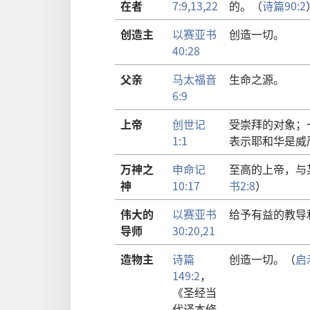
在者
7:9,
13,
22
的。（
诗篇90:2
创造主
以赛亚书
创造一切。
40:28
父亲
马太福音
生命之源。
6:9
上帝
创世记
受崇拜的对象；
1:1
表示耶和华是威
万神之
申命记
至高的上帝，与
神
10:17
书2:8
）
伟大的
以赛亚书
给予有益的教导
导师
30:20,21
造物主
诗篇
创造一切。（
启
149:2
，
《圣经当
代译本修