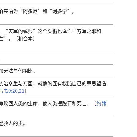
伯来语为“阿多尼”和“阿多宁”。
。“天军的统帅”这个头衔也译作“万军之耶和
主”。（和合本）
。
都无法与他相比。
统治众生与万国，就像陶匠有权随自己的意思塑造
书9:20,21
）
命赎回人类的生命，使人类摆脱罪和死亡。（
约翰
拯救人的主。