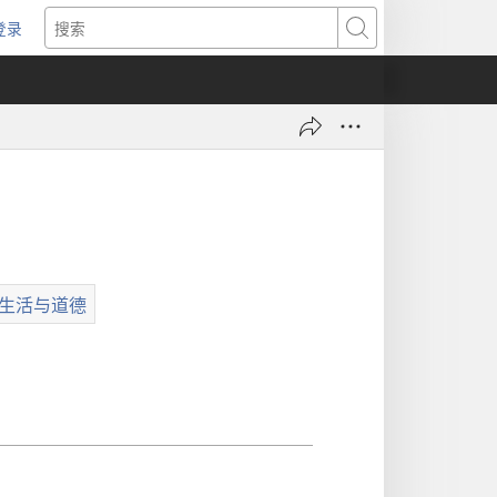
登录
（打
搜
开
索
新
窗
口）
生活与道德