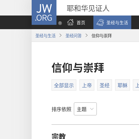
JW.ORG
耶和华见证人
首页
圣经与生活
圣经与生活
圣经问答
信仰与崇拜
信仰与崇拜
全部显示
上帝
圣经
耶稣
排序依照
宗教