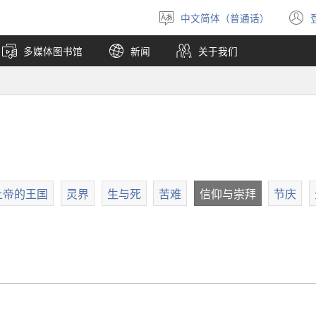
中文简体（普通话）
选
择
多媒体图书馆
新闻
关于我们
语
言
上帝的王国
灵界
生与死
苦难
信仰与崇拜
节庆