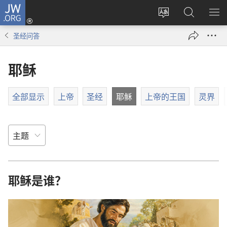
JW.ORG
登
录
更
搜
显
（打
改
索
示
圣经问答
开
网
JW.ORG
菜
新
站
单
耶稣
窗
语
口）
言
全部显示
上帝
圣经
耶稣
上帝的王国
灵界
耶稣是谁？