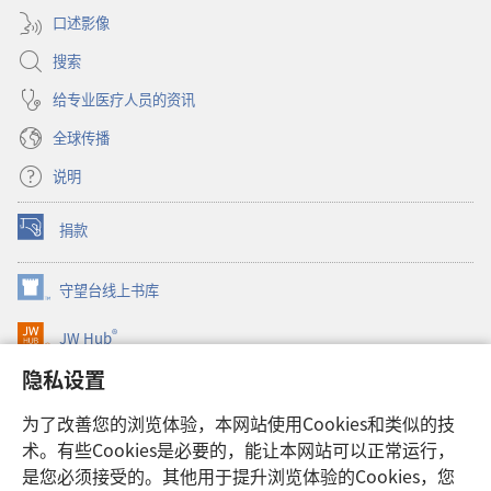
口）
口述影像
搜索
给专业医疗人员的资讯
全球传播
说明
捐款
（打
开
新
守望台线上书库
（打
窗
开
口）
®
JW Hub
新
（打
窗
开
隐私设置
口）
JW Library®
新
窗
为了改善您的浏览体验，本网站使用Cookies和类似的技
口）
Watchtower Library
术。有些Cookies是必要的，能让本网站可以正常运行，
是您必须接受的。其他用于提升浏览体验的Cookies，您