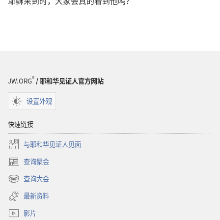
耶稣来到时，大家会真的看到他吗？
®
JW.ORG
/ 耶和华见证人官方网站
设置外观
快速链接
与耶和华见证人见面
查询聚会
（打
开
查询大会
（打
新
开
窗
最新资料
新
口）
窗
影片