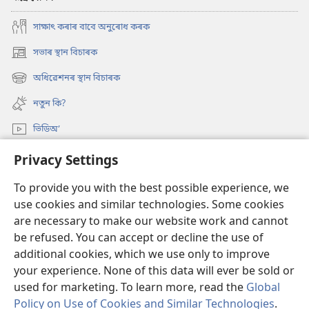
সাক্ষাৎ কৰাৰ বাবে অনুৰোধ কৰক
সভাৰ স্থান বিচাৰক
(opens
new
অধিৱেশনৰ স্থান বিচাৰক
(opens
window)
new
নতুন কি?
window)
ভিডিঅ’
অনুসন্ধান
Privacy Settings
To provide you with the best possible experience, we
দান-বৰঙণি
(opens
use cookies and similar technologies. Some cookies
new
are necessary to make our website work and cannot
window)
ৱাচটাৱাৰ অনলাইন লাইব্ৰেৰী
(opens
be refused. You can accept or decline the use of
new
additional cookies, which we use only to improve
®
JW Hub
window)
(opens
your experience. None of this data will ever be sold or
new
used for marketing. To learn more, read the
Global
window)
Policy on Use of Cookies and Similar Technologies
.