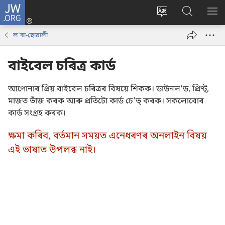
JW.ORG
লগ
ইন
Change
JW.ORG
SH
(opens
site
ৱেবছাইট
ME
লʼৰা-ছোৱালী
new
language
অনুসন্ধান
window)
কৰক
বাইবেল চৰিত্ৰ কাৰ্ড
আপোনাৰ প্ৰিয় বাইবেল চৰিত্ৰৰ বিষয়ে শিকক। ডাউনলʼড, প্ৰিণ্ট্‌,
মাজত ভাঁজ কৰক আৰু প্ৰতিটো কাৰ্ড চেʼভ্‌ কৰক। সকলোবোৰ
কাৰ্ড সংগ্ৰহ কৰক।
ক্ষমা কৰিব, বৰ্তমান সময়ত এনেধৰণৰ অনলাইন বিষয়
এই ভাষাত উপলব্ধ নাই।