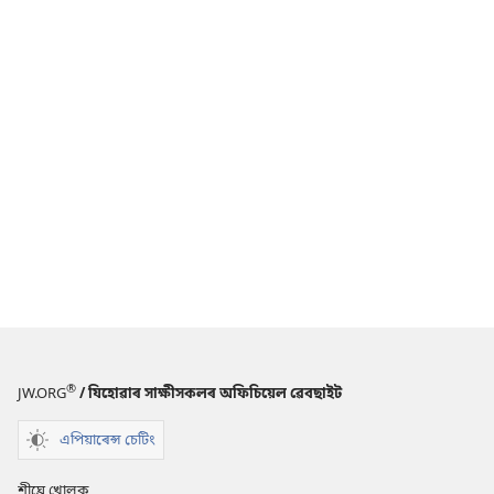
®
JW.ORG
/ যিহোৱাৰ সাক্ষীসকলৰ অফিচিয়েল ৱেবছাইট
এপিয়াৰেন্স চেটিং
শীঘ্ৰে খোলক