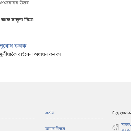
প্ৰশ্নবোৰৰ উত্তৰ
 সান্ত্বনা দিয়ে।
অনুৰোধ কৰক
নামূলীয়াকৈ বাইবেল অধ্যয়ন কৰক।
বাতৰি
শীঘ্ৰে খোলক
সাক্ষ
আমাৰ বিষয়ে
কৰক