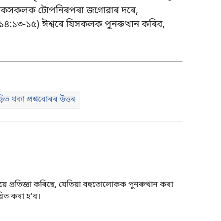
ৃত লোকসকলক টোপনিৰপৰা জগোৱাৰ দৰে,
 ১৪:১৩-১৫
) ঈশ্বৰে যিসকলক পুনৰুত্থান কৰিব,
ড়িত থকা প্ৰশ্নবোৰৰ উত্তৰ
 প্ৰতিজ্ঞা কৰিছে, যেতিয়া বহুতোলোকক পুনৰুত্থান কৰা
ৱিত কৰা হ’ব।