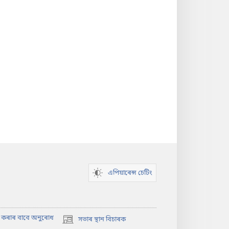
এপিয়াৰেন্স চেটিং
াৎ কৰাৰ বাবে অনুৰোধ
সভাৰ স্থান বিচাৰক
(opens