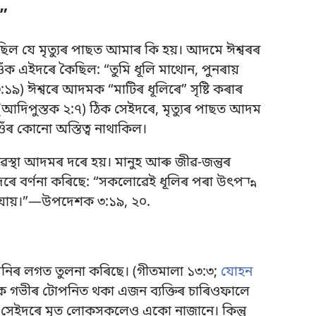
”
ছিল যে মৃত্যুৰ পাছত আমাৰ কি হয়। আদমে ঈশ্বৰৰ
ঁক এইদৰে কৈছিল: “তুমি ধূলি মাথোন, পুনৰায়
৩:১৯
) ঈশ্বৰে আদমক “মাটিৰ ধূলিৰে” সৃষ্টি কৰাৰ
(
আদিপুস্তক ২:৭
) ঠিক সেইদৰে, মৃত্যুৰ পাছত আদম
ঁৰ কোনো অস্তিত্ব নাথাকিল।
ৱস্থা আদমৰ দৰে হয়। মানুহ আৰু জীৱ-জন্তুৰ
ে এইদৰে বৰ্ণনা কৰিছে: “সকলোৱেই ধূলিৰ পৰা উৎপন্ন
ায়।”​—
উপদেশক ৩:১৯, ২০
.
ে টোপনিৰ লগত তুলনা কৰিছে। (
গীতমালা ১৩:৩;
যোহন
কৈ গভীৰ টোপনিত থকা এজন ব্যক্তিৰ চাৰিওফালে
 সেইদৰে মৃত লোকসকলেও একো নাজানে। কিন্তু