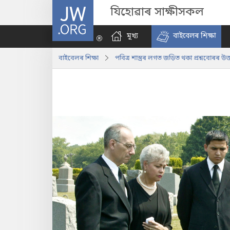
JW.ORG
যিহোৱাৰ সাক্ষীসকল
মূখ্য
বাইবেলৰ শিক্ষা
বাইবেলৰ শিক্ষা
পবিত্ৰ শাস্ত্ৰৰ লগত জড়িত থকা প্ৰশ্নবোৰৰ উত্