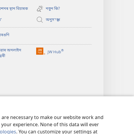
new
window)
শনৰ স্থান বিচাৰক
নতুন কি?
’
অনুসন্ধান
বৰঙণি
াৱাৰ অনলাইন
®
JW Hub
(opens
ৰেৰী
new
window)
es are necessary to make our website work and
your experience. None of this data will ever
nologies
. You can customize your settings at