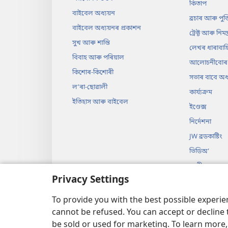
কিতাপ
বাইবেল অধ্যয়ন
ব্ৰচাৰ আৰু পুস্
বাইবেল অধ্যয়নৰ প্ৰকাশন
ট্ৰেক্ট আৰু নিমন্ত
সুখ আৰু শান্তি
লেখৰ ধাৰাবাহ
বিবাহ আৰু পৰিয়াল
আলোচনীবোৰ
কিশোৰ-কিশোৰী
সভাৰ বাবে অধ্য
লʼৰা-ছোৱালী
কাৰ্য্যক্ৰম
ইতিহাস আৰু বাইবেল
ইণ্ডেক্স
নিৰ্দেশনা
JW ব্ৰডকাষ্টিং
ভিডিঅ’
সংগীত
Privacy Settings
অডিঅ’ নাটক
নাটকৰ আকাৰত
To provide you with the best possible experi
cannot be refused. You can accept or decline 
be sold or used for marketing. To learn more