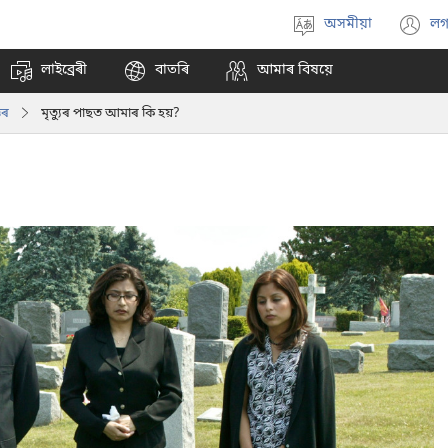
অসমীয়া
লগ
Select
(
language
n
লাইব্ৰেৰী
বাতৰি
আমাৰ বিষয়ে
w
তৰ
মৃত্যুৰ পাছত আমাৰ কি হয়?