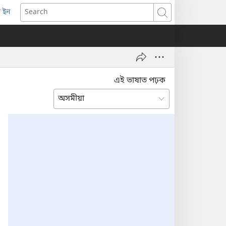
 ইন
opens
Search
ew
indow)
এই ভাষাত পঢ়ক