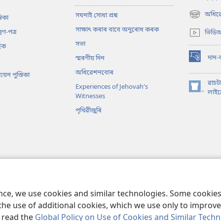
অধিৱে
সঘনাই সোধা প্ৰশ্ন
তিকা
(opens
new
সাক্ষাৎ কৰাৰ বাবে অনুৰোধ কৰক
্ৰণ-পত্ৰ
ভিডিঅ
window)
সভা
িক
দান-
স্মৰণীয় দিন
(opens
new
অধিৱেশনবোৰ
য়ন পুস্তিকা
window)
ৱাচট
Experiences of Jehovah’s
(opens
লাইব্
Witnesses
new
পৃথিৱীজুৰি
window)
 বাইবেল পঢ়া
ence, we use cookies and similar technologies. Some cooki
the use of additional cookies, which we use only to improve 
, read the
Global Policy on Use of Cookies and Similar Tech