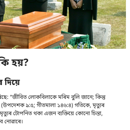
কি হয়?
ৰ দিয়ে
 কৰিছে: “জীবিত লোকবিলাকে মৰিম বুলি জানে; কিন্তু
 (
উপদেশক ৯:৫;
গীতমালা ১৪৬:৪
) গতিকে, মৃত্যুৰ
ত্যুৰ টোপনিত থকা এজন ব্যক্তিয়ে কোনো চিন্তা,
ব নোৱাৰে।