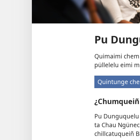
Pu Dungu
Quimaimi chem 
püllelelu eimi m
Quintunge che
(p
q
¿Chumqueiñ 
h
p
Pu Dunguquelu I
m
ta Chau Ngünec
chillcatuqueiñ