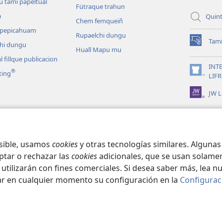
pestaña
u tami papeltual
Fütraque trahun
mu)
a
Quint
Chem femqueiñ
ñ pepicahuam
Rupaelchi dungu
Tami
hi dungu
(peafiel
Huall Mapu mu
quiñe
l fillque publicacion
hue
INT
®
ting
pestaña
(peafiel
LIF
mu)
quiñe
JW L
hue
pestaña
mu)
ram tañi allcütungeal
hi papeltun
osible, usamos
cookies
y otras tecnologías similares. Alguna
ptar o rechazar las
cookies
adicionales, que se usan solamen
 utilizarán con fines comerciales. Si desea saber más, lea n
ar en cualquier momento su configuración en la
Configurac
ct Society of Pennsylvania.
CONDICIONES DE USO
|
POLÍTICA DE PRIVA