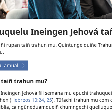
quelu Ineingen Jehová ta
ñi rupan taiñ trahun mu. Quintunge quiñe Trahu
u.
u amual
eafiel
uiñe
taiñ trahun mu?
ue
estaña
neingen Jehová fill semana mu epuchi trahuqueiñ
u)
hen (
Hebreos 10:24, 25
). Tüfachi trahun mu com 
 Biblia, ca ngüneduamqueiñ chumngechi quelluqu