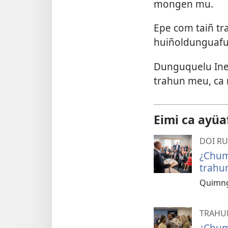
mongen mu.
Epe com taiñ tr
huiñoldunguafui
Dunguquelu Inei
trahun meu, ca 
Eimi ca ayüa
DOI R
¿Chum
trahu
Quimng
TRAHU
¿Chum