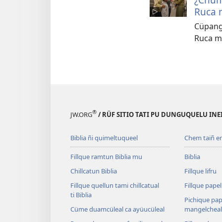
Ruca 
Cüpang
Ruca m
®
JW.ORG
/ RÜF SITIO TATI PU DUNGUQUELU IN
Biblia ñi quimeltuqueel
Chem taiñ e
Fillque ramtun Biblia mu
Biblia
Chillcatun Biblia
Fillque lifru
Fillque quellun tami chillcatual
Fillque papel
ti Biblia
Pichique pap
Cüme duamcüleal ca ayüucüleal
mangelcheal