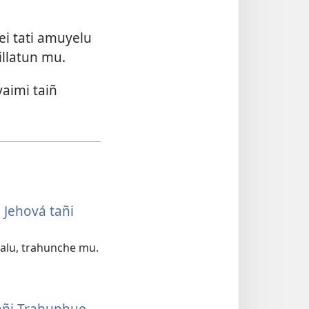
ei tati amuyelu
illatun mu.
aimi taiñ
Jehová tañi
alu, trahunche mu.
añi Trahunhue