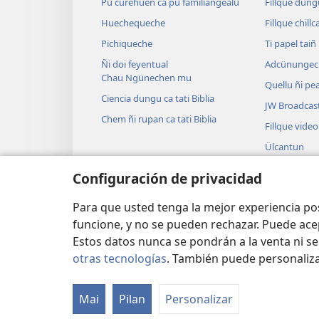
Pu curehuen ca pu familiangealu
Fillque dung
Huechequeche
Fillque chillc
Pichiqueche
Ti papel tai
Ñi doi feyentual
Adcünungec
Chau Ngünechen mu
Quellu ñi pea
Ciencia dungu ca tati Biblia
JW Broadcas
Chem ñi rupan ca tati Biblia
Fillque video
Ülcantun
Biblia ñi nüt
Configuración de privacidad
Nütramcaelc
Biblia meu
Para que usted tenga la mejor experiencia p
funcione, y no se pueden rechazar. Puede ace
Estos datos nunca se pondrán a la venta ni se
otras tecnologías
. También puede personaliz
Copyright
© 2026 Watch Tower Bible and Tra
Mai
Pilan
Personalizar