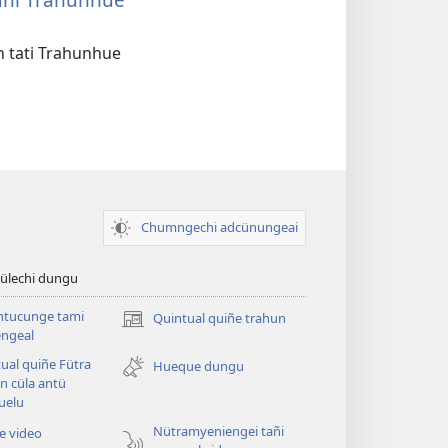
 tati Trahunhue
Chumngechi adcünungeai
ülechi dungu
ntucunge tami
Quintual quiñe trahun
(peafiel
ngeal
quiñe
ual quiñe Fütra
hue
Hueque dungu
n cüla antü
pestaña
uelu
mu)
Nütramyeniengei tañi
ue video