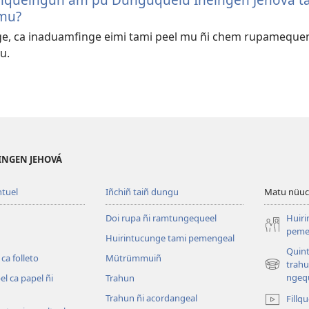
mu?
e, ca inaduamfinge eimi tami peel mu ñi chem rupamequen
u.
EINGEN JEHOVÁ
ntuel
Iñchiñ taiñ dungu
Matu nüuc
Doi rupa ñi ramtungequeel
Huiri
peme
Huirintucunge tami pemengeal
Quint
 ca folleto
Mütrümmuiñ
trahu
(peafiel
ngeq
el ca papel ñi
Trahun
quiñe
hue
Trahun ñi acordangeal
Fillq