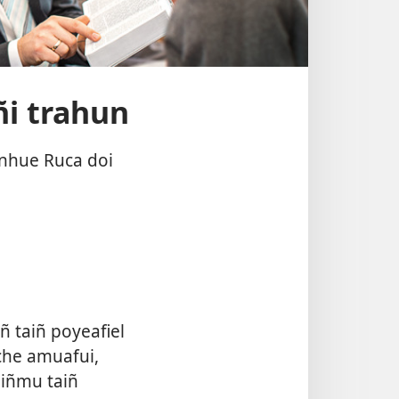
ñi trahun
nhue Ruca doi
 taiñ poyeafiel
che amuafui,
eiñmu taiñ