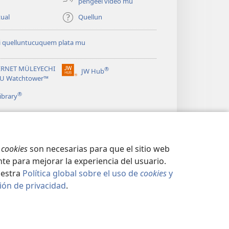
pengeel video mu
ual
Quellun
 quelluntucuquem plata mu
ERNET MÜLEYECHI
®
JW Hub
(peafiel
RU Watchtower™
quiñe
®
hue
ibrary
pestaña
mu)
s
cookies
son necesarias para que el sitio web
te para mejorar la experiencia del usuario.
uestra
Política global sobre el uso de
cookies
y
ión de privacidad
.
CIDAD
|
CONFIGURACIÓN DE PRIVACIDAD