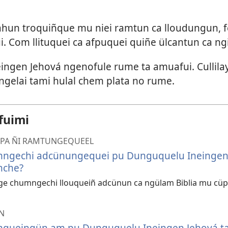
ahun troquiñque mu niei ramtun ca lloudungun, f
. Com llituquei ca afpuquei quiñe ülcantun ca ng
ngen Jehová ngenofule rume ta amuafui. Cullilay
ngelai tami hulal chem plata no rume.
fuimi
UPA ÑI RAMTUNGEQUEEL
ngechi adcünungequei pu Dunguquelu Ineingen 
nche?
e chumngechi llouqueiñ adcünun ca ngülam Biblia mu cüp
N
queingün am pu Dunguquelu Ineingen Jehová t