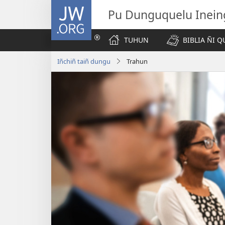
JW.ORG
Pu Dunguquelu Inein
TUHUN
BIBLIA ÑI 
Iñchiñ taiñ dungu
Trahun