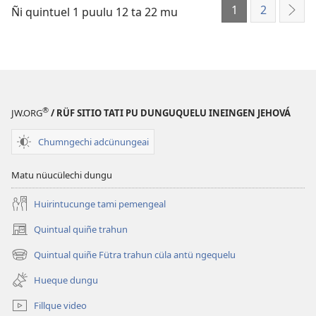
1
2
Chau Ngünechen
ñi
Ñi quintuel 1 puulu 12 ta 22 mu
Can
ñi
Ngünenien?
Ngünenien?
®
JW.ORG
/ RÜF SITIO TATI PU DUNGUQUELU INEINGEN JEHOVÁ
Chumngechi adcünungeai
Matu nüucülechi dungu
Huirintucunge tami pemengeal
Quintual quiñe trahun
(peafiel
quiñe
Quintual quiñe Fütra trahun cüla antü ngequelu
(peafiel
hue
quiñe
pestaña
Hueque dungu
hue
mu)
pestaña
Fillque video
mu)