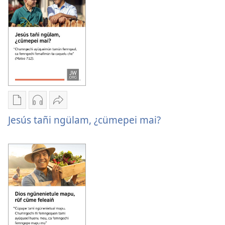
tami
llellipun,
pimi?
llellipun,
¿chem
¿chem
pimi?
pimi?
Chumngechi
Chumngechi
Huercülelngeal
entual
entual
Jesús
Jesús tañi ngülam, ¿cümepei mai?
fillque
audio
tañi
papel
Jesús
ngülam,
Jesús
tañi
¿cümepei mai?
tañi
ngülam,
ngülam,
¿cümepei mai?
¿cümepei mai?