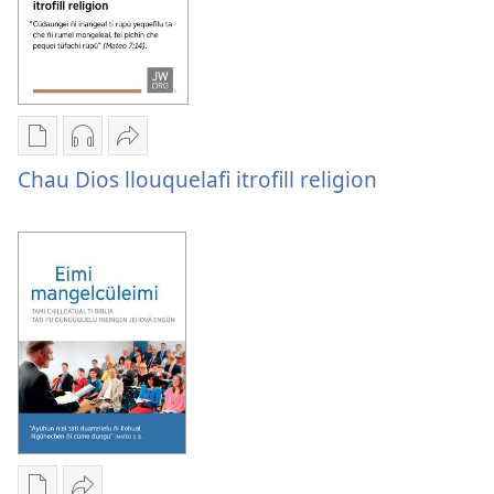
che yem
Chumngechi
Chumngechi
Huercülelngeal
entual
entual
Chau Dios
Chau Dios llouquelafi itrofill religion
fillque
audio
llouquelafi
papel
Chau Dios
itrofill
Chau Dios
llouquelafi
religion
llouquelafi
itrofill
itrofill
religion
religion