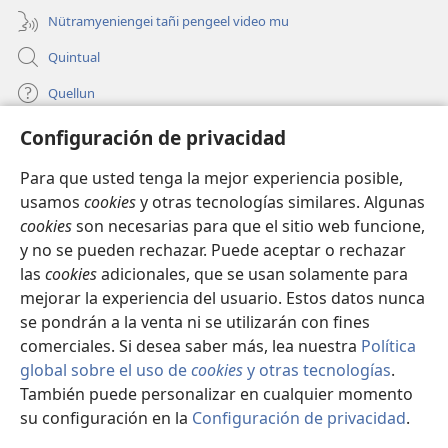
Nütramyeniengei tañi pengeel video mu
Quintual
Quellun
Configuración de privacidad
Tami quelluntucuquem plata mu
(peafiel
quiñe
Para que usted tenga la mejor experiencia posible,
hue
INTERNET MÜLEYECHI LIFRU Watchtower™
usamos
cookies
y otras tecnologías similares. Algunas
(peafiel
pestaña
cookies
son necesarias para que el sitio web funcione,
quiñe
mu)
®
JW Hub
hue
y no se pueden rechazar. Puede aceptar o rechazar
(peafiel
pestaña
quiñe
las
cookies
adicionales, que se usan solamente para
mu)
®
JW Library
hue
mejorar la experiencia del usuario. Estos datos nunca
pestaña
se pondrán a la venta ni se utilizarán con fines
mu)
comerciales. Si desea saber más, lea nuestra
Política
global sobre el uso de
cookies
y otras tecnologías
.
Copyright
© 2026 Watch Tower Bible and Tract Society of Pennsylvania.
También puede personalizar en cualquier momento
CONDICIONES DE USO
|
POLÍTICA DE PRIVACIDAD
|
su configuración en la
Configuración de privacidad
.
CONFIGURACIÓN DE PRIVACIDAD