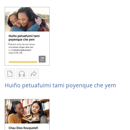
papel
Hueñancühuelayaimi
Hueñancühuelayaimi
Chumngechi
Chumngechi
Huercülelngeal
entual
entual
Huiño
Huiño petuafuimi tami poyenque che yem
fillque
audio
petuafuimi
papel
Huiño
tami
Huiño
petuafuimi
poyenque
petuafuimi
tami
che yem
tami
poyenque
poyenque
che yem