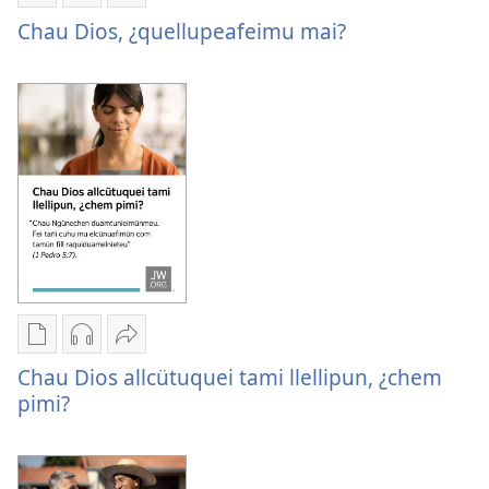
Chumngechi
Chumngechi
Huercülelngeal
entual
entual
Chau Dios,
Chau Dios, ¿quellupeafeimu mai?
fillque
audio
¿quellupeafeimu mai?
papel
Chau Dios,
Chau Dios,
¿quellupeafeimu mai?
¿quellupeafeimu mai?
Chumngechi
Chumngechi
Huercülelngeal
entual
entual
Chau Dios
Chau Dios allcütuquei tami llellipun, ¿chem
fillque
audio
allcütuquei
pimi?
papel
Chau Dios
tami
Chau Dios
allcütuquei
llellipun,
allcütuquei
tami
¿chem