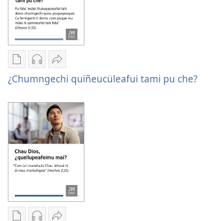
Chumngechi
Chumngechi
Huercülelngeal
entual
entual
¿Chumngechi
¿Chumngechi quiñeucüleafui tami pu che?
fillque
audio
quiñeucüleafui
papel
¿Chumngechi
tami
¿Chumngechi
quiñeucüleafui
pu che?
quiñeucüleafui
tami
tami
pu che?
pu che?