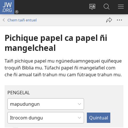
JW.ORG
Tami
conal
Quintunge
Quintual
PE
(peafiel
caque
JW.ORG 
ME
Chem taiñ entuel
quiñe
quewun
hue
Pichique papel ca papel ñi
pestaña
mu)
mangelcheal
Taiñ pichique papel mu ngüneduamngequei quiñeque
troquiñ Biblia mu. Tüfachi papel ñi mangelafiel com
che ñi amual taiñ trahun mu cam fütraque trahun mu.
PENGELAL
Huiringe
cam
Tucunge
dullinge
cam dullinge