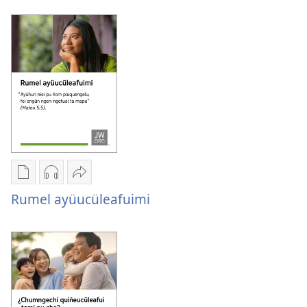
papel
trahun
Mangelün
2026
fütra
trahun
2026
Chumngechi
Chumngechi
Huercülelngeal
entual
entual
Rumel
Rumel ayüucüleafuimi
fillque
audio
ayüucüleafuimi
papel
Rumel
Rumel
ayüucüleafuimi
ayüucüleafuimi