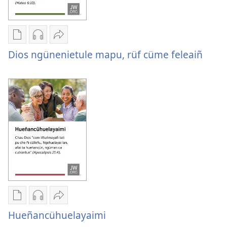
Chumngechi
Chumngechi
Huercülelngeal
entual
entual
Dios
Dios ngünenietule mapu, rüf cüme feleaiñ
fillque
audio
ngünenietule
papel
Dios
mapu,
Dios
ngünenietule
rüf
ngünenietule
mapu,
cüme
mapu,
rüf
feleaiñ
rüf
cüme
cüme
feleaiñ
feleaiñ
Chumngechi
Chumngechi
Huercülelngeal
entual
entual
Hueñancühuelayaimi
Hueñancühuelayaimi
fillque
audio