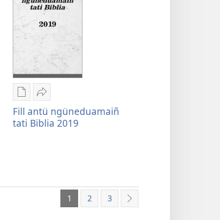
tami
quimafiel
quimafiel
Biblia mu
Biblia mu
Chumngechi
Huercülelngeal
entual
Fill
Fill antü ngüneduamaiñ
fillque
antü
tati Biblia 2019
papel
ngüneduamaiñ
Fill
tati
antü
Biblia
ngüneduamaiñ
2019
tati
Biblia
1
2
3
2019
Cangelu