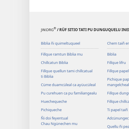
®
JW.ORG
/ RÜF SITIO TATI PU DUNGUQUELU IN
Biblia ñi quimeltuqueel
Chem taiñ e
Fillque ramtun Biblia mu
Biblia
Chillcatun Biblia
Fillque lifru
Fillque quellun tami chillcatual
Fillque papel
ti Biblia
Pichique pap
Cüme duamcüleal ca ayüucüleal
mangelcheal
Pu curehuen ca pu familiangealu
Fillque dung
Huechequeche
Fillque chillc
Pichiqueche
Ti papel tai
Ñi doi feyentual
Adcünungec
Chau Ngünechen mu
Quellu ñi pea