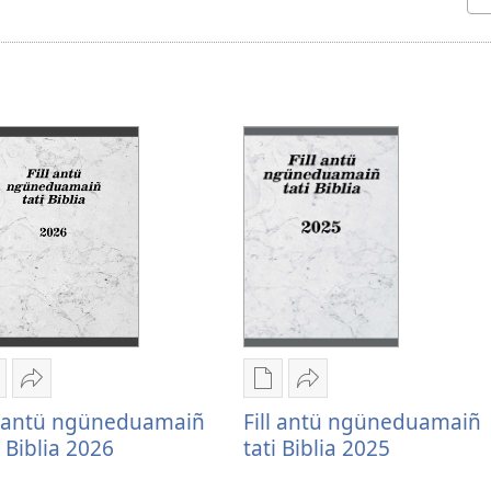
humngechi
Huercülelngeal
Chumngechi
Huercülelngeal
ntual
Fill
entual
Fill
l antü ngüneduamaiñ
Fill antü ngüneduamaiñ
illque
antü
fillque
antü
i Biblia 2026
tati Biblia 2025
apel
ngüneduamaiñ
papel
ngüneduamaiñ