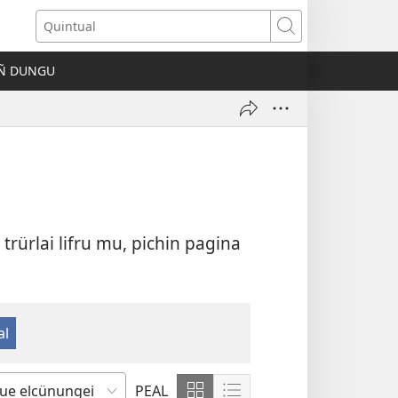
fiel
Quintual
ñe
e
IÑ DUNGU
taña
)
trürlai lifru mu, pichin pagina
PEAL