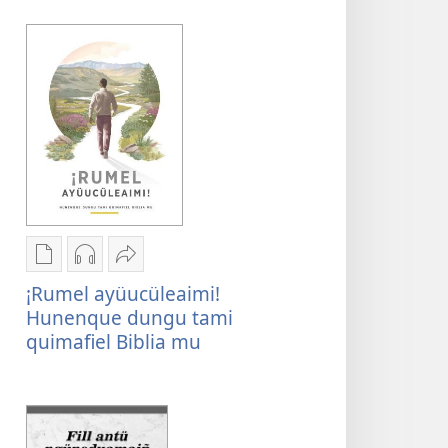
Fill
tati
antü
Biblia
ngüneduamaiñ
2024
tati
Biblia
2024
Chumngechi
Chumngechi
Huercülelngeal
entual
entual
¡Rumel
¡Rumel ayüucüleaimi!
fillque
audio
ayüucüleaimi!
Hunenque dungu tami
papel
¡Rumel
Hunenque
quimafiel Biblia mu
¡Rumel
ayüucüleaimi!
dungu
ayüucüleaimi!
Hunenque
tami
Hunenque
dungu
quimafiel
dungu
tami
Biblia mu