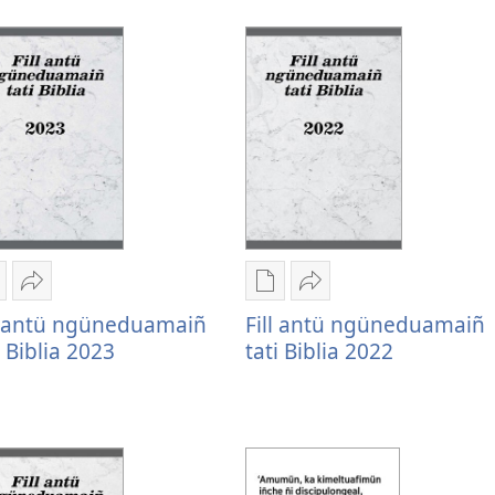
ll
tati
Fill
tati
ntü
Biblia
antü
Biblia
güneduamaiñ
2026
ngüneduamaiñ
2025
ti
tati
iblia
Biblia
026
2025
humngechi
Huercülelngeal
Chumngechi
Huercülelngeal
ntual
Fill
entual
Fill
l antü ngüneduamaiñ
Fill antü ngüneduamaiñ
illque
antü
fillque
antü
i Biblia 2023
tati Biblia 2022
apel
ngüneduamaiñ
papel
ngüneduamaiñ
ll
tati
Fill
tati
ntü
Biblia
antü
Biblia
güneduamaiñ
2023
ngüneduamaiñ
2022
ti
tati