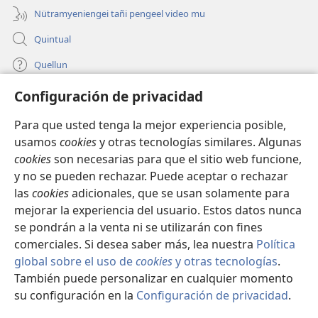
Nütramyeniengei tañi pengeel video mu
Quintual
Quellun
Configuración de privacidad
Tami quelluntucuquem plata mu
(peafiel
quiñe
Para que usted tenga la mejor experiencia posible,
hue
INTERNET MÜLEYECHI LIFRU Watchtower™
usamos
cookies
y otras tecnologías similares. Algunas
(peafiel
pestaña
cookies
son necesarias para que el sitio web funcione,
quiñe
mu)
®
JW Hub
hue
y no se pueden rechazar. Puede aceptar o rechazar
(peafiel
pestaña
quiñe
las
cookies
adicionales, que se usan solamente para
mu)
®
JW Library
hue
mejorar la experiencia del usuario. Estos datos nunca
pestaña
se pondrán a la venta ni se utilizarán con fines
mu)
comerciales. Si desea saber más, lea nuestra
Política
global sobre el uso de
cookies
y otras tecnologías
.
Copyright
© 2026 Watch Tower Bible and Tract Society of Pennsylvania.
También puede personalizar en cualquier momento
CONDICIONES DE USO
|
POLÍTICA DE PRIVACIDAD
|
su configuración en la
Configuración de privacidad
.
CONFIGURACIÓN DE PRIVACIDAD