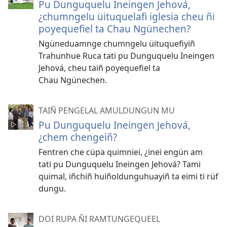
Pu Dunguquelu Ineingen Jehová,
¿chumngelu üituquelafi iglesia cheu ñi
poyequefiel ta Chau Ngünechen?
Ngüneduamnge chumngelu üituquefiyiñ
Trahunhue Ruca tati pu Dunguquelu Ineingen
Jehová, cheu taiñ poyequefiel ta
Chau Ngünechen.
TAIÑ PENGELAL AMULDUNGUN MU
Pu Dunguquelu Ineingen Jehová,
¿chem chengeiñ?
Fentren che cüpa quimniei, ¿inei engün am
tati pu Dunguquelu Ineingen Jehová? Tami
quimal, iñchiñ huiñoldunguhuayiñ ta eimi ti rüf
dungu.
DOI RUPA ÑI RAMTUNGEQUEEL