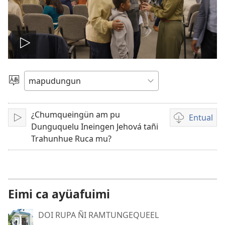
Amulcünungepe
ti
Dullial
quehun
video
¿Chumqueingün am pu
Entual
Amulcünungeal
Chumngechi
Dunguquelu Ineingen Jehová tañi
entual
Trahunhue Ruca mu?
video
Eimi ca ayüafuimi
DOI RUPA ÑI RAMTUNGEQUEEL