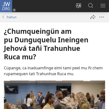
JW.ORG
Tami
conal
Quintunge
Quintual
PE
(peafiel
caque
JW.ORG 
ME
Trahun
quiñe
quewun
hue
¿Chumqueingün am
pestaña
pu Dunguquelu Ineingen
mu)
Jehová tañi Trahunhue
Ruca mu?
Cüpange, ca inaduamfinge eimi tami peel mu ñi chem
rupamequen tati Trahunhue Ruca mu.