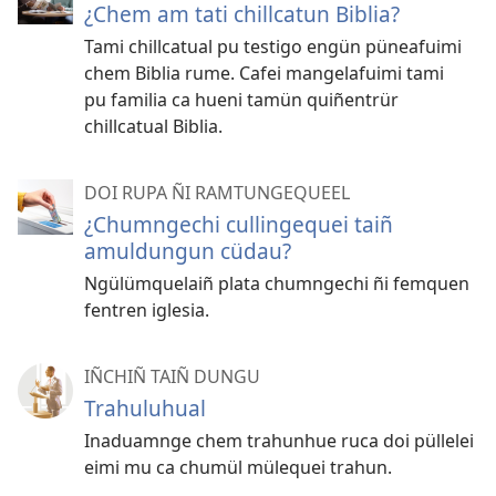
¿Chem am tati chillcatun Biblia?
Tami chillcatual pu testigo engün püneafuimi
chem Biblia rume. Cafei mangelafuimi tami
pu familia ca hueni tamün quiñentrür
chillcatual Biblia.
DOI RUPA ÑI RAMTUNGEQUEEL
¿Chumngechi cullingequei taiñ
amuldungun cüdau?
Ngülümquelaiñ plata chumngechi ñi femquen
fentren iglesia.
IÑCHIÑ TAIÑ DUNGU
Trahuluhual
Inaduamnge chem trahunhue ruca doi püllelei
eimi mu ca chumül mülequei trahun.