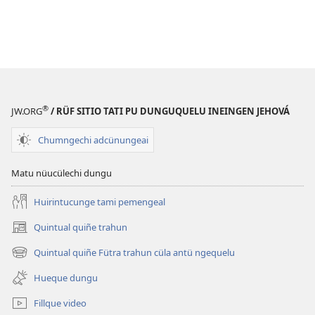
®
JW.ORG
/ RÜF SITIO TATI PU DUNGUQUELU INEINGEN JEHOVÁ
Chumngechi adcünungeai
Matu nüucülechi dungu
Huirintucunge tami pemengeal
Quintual quiñe trahun
(peafiel
quiñe
Quintual quiñe Fütra trahun cüla antü ngequelu
(peafiel
hue
quiñe
pestaña
Hueque dungu
hue
mu)
pestaña
Fillque video
mu)