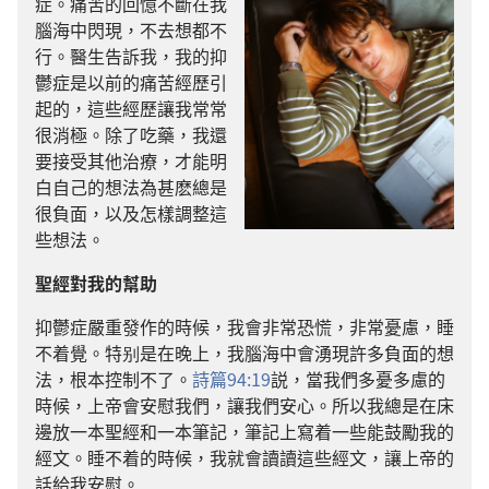
症。痛苦的回憶不斷在我
腦海中閃現，不去想都不
行。醫生告訴我，我的抑
鬱症是以前的痛苦經歷引
起的，這些經歷讓我常常
很消極。除了吃藥，我還
要接受其他治療，才能明
白自己的想法為甚麽總是
很負面，以及怎樣調整這
些想法。
聖經對我的幫助
抑鬱症嚴重發作的時候，我會非常恐慌，非常憂慮，睡
不着覺。特别是在晚上，我腦海中會湧現許多負面的想
法，根本控制不了。
詩篇94:19
説，當我們多憂多慮的
時候，上帝會安慰我們，讓我們安心。所以我總是在床
邊放一本聖經和一本筆記，筆記上寫着一些能鼓勵我的
經文。睡不着的時候，我就會讀讀這些經文，讓上帝的
話給我安慰。