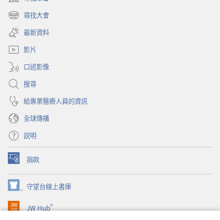
（開
能
啟
尋找大會
幫
（開
新
你
啟
視
最新資料
新
窗）
視
影片
窗）
口述影像
搜尋
給專業醫療人員的資訊
全球傳播
説明
捐款
（開
啟
新
守望台線上書庫
（開
視
啟
窗）
®
JW Hub
新
（開
視