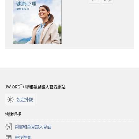
電
錄
子
音
出
下
版
載
物
選
下
項
載
守
選
望
項
台
守
健
望
康
台
心
®
JW.ORG
/ 耶和華見證人官方網站
健
理
康
——
設定外觀
心
聖
理
經
快速鏈接
——
能
與耶和華見證人見面
聖
幫
經
你
尋找聚會