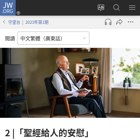
JW.ORG
登
錄
更
搜
顯
（開
改
尋
示
守望台 | 2023年第1期
啟
網
JW.ORG
選
新
站
單
閲讀
視
語
窗）
言
2 |「聖經給人的安慰」