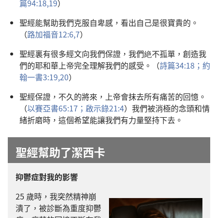
篇94:18,19
）
聖經能幫助我們克服自卑感，看出自己是很寶貴的。
（
路加福音12:6,7
）
聖經裏有很多經文向我們保證，我們絶不孤單，創造我
們的耶和華上帝完全理解我們的感受。（
詩篇34:18；
約
翰一書3:19,20
）
聖經保證，不久的將來，上帝會抹去所有痛苦的回憶。
（
以賽亞書65:17；
啟示錄21:4
）我們被消極的念頭和情
緒折磨時，這個希望能讓我們有力量堅持下去。
聖經幫助了潔西卡
抑鬱症對我的影響
25 歲時，我突然精神崩
潰了，被診斷為重度抑鬱