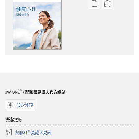
電
錄
子
音
出
下
版
載
物
選
下
項
載
守
選
望
項
台
守
健
望
康
台
心
®
JW.ORG
/ 耶和華見證人官方網站
健
理
康
——
設定外觀
心
聖
理
經
快速鏈接
——
能
與耶和華見證人見面
聖
幫