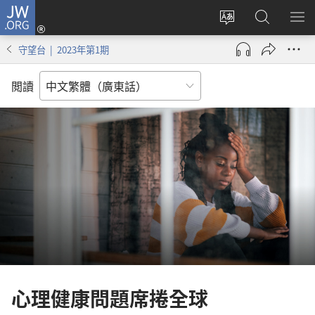
JW.ORG
登
錄
更
搜
顯
（開
改
尋
示
守望台 | 2023年第1期
啟
網
JW.ORG
選
新
站
單
閲讀
視
語
窗）
言
心理健康問題席捲全球