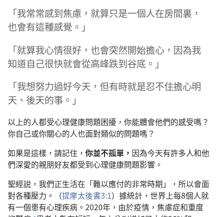
「我常常感到焦慮，就算只是一個人在房間裏，
也會有這種感覺。」
「就算我心情很好，也會突然開始擔心，因為我
知道自己很快就會從高峰跌到谷底。」
「我想努力過好今天，但有時就是忍不住擔心明
天、後天的事。」
以上的人都受心理健康問題困擾，你能體會他們的感受嗎？
你自己或你關心的人也面對類似的問題嗎？
如果是這樣，請記住，
你並不孤單，
因為今天有許多人和他
們深愛的親朋好友都受到心理健康問題影響。
聖經説，我們正生活在「難以應付的非常時期」，所以會面
對各種壓力。（
提摩太後書3:1
）據統計，世界上每8個人就
有一個患有心理疾病。2020年，由於疫情，焦慮症和重度