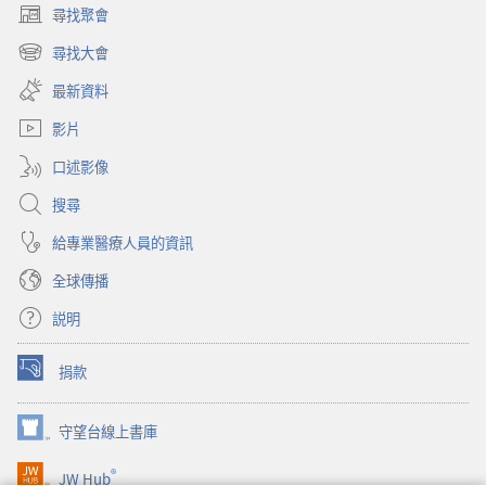
經
你
尋找聚會
（開
能
啟
尋找大會
幫
（開
新
你
啟
視
最新資料
新
窗）
視
影片
窗）
口述影像
搜尋
給專業醫療人員的資訊
全球傳播
説明
捐款
（開
啟
新
守望台線上書庫
（開
視
啟
窗）
®
JW Hub
新