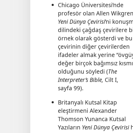
Chicago Üniversitesi’nde
profesör olan Allen Wikgre
Yeni Dünya Çevirisi
’ni konuş
dilindeki çağdaş çevirilere b
örnek olarak gösterdi ve bu
çevirinin diğer çevirilerden
ifadeler almak yerine “övgü
değer birçok bağımsız kısmı
olduğunu söyledi (
The
Interpreter’s Bible,
Cilt I,
sayfa 99).
Britanyalı Kutsal Kitap
eleştirmeni Alexander
Thomson Yunanca Kutsal
Yazıların
Yeni Dünya Çevirisi
h