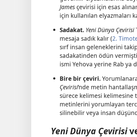
James
çevirisi için esas alın
için kullanılan elyazmaları k
Sadakat.
Yeni Dünya Çevirisi
T
mesaja sadık kalır (
2. Timot
sırf insan geleneklerini taki
sadakatinden ödün vermiştir.
ismi Yehova yerine Rab ya da
Bire bir çeviri.
Yorumlanarak
Çevirisi
’nde metin hantallaş
sürece kelimesi kelimesine t
metinlerini yorumlayan terc
silinebilir veya insan düşünce
Yeni Dünya Çevirisi
ve