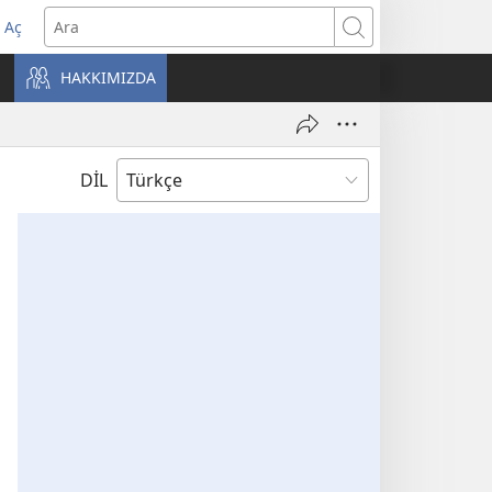
 Aç
Ara
ere
HAKKIMIZDA
)
DİL