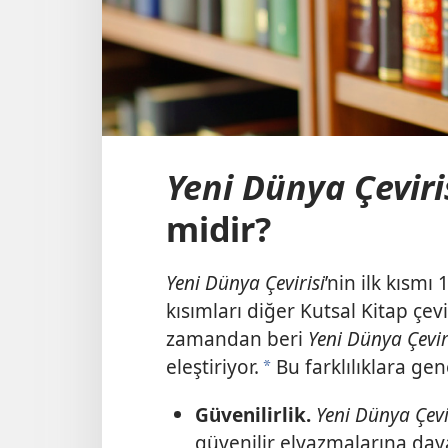
Yeni Dünya Çeviri
midir?
Yeni Dünya Çevirisi
’nin ilk kısmı
kısımları diğer Kutsal Kitap çevi
zamandan beri
Yeni Dünya Çevir
eleştiriyor.
Bu farklılıklara ge
a
Güvenilirlik.
Yeni Dünya Çevi
güvenilir elyazmalarına day