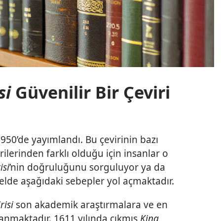
si
Güvenilir Bir Çeviri
 1950’de yayımlandı. Bu çevirinin bazı
rilerinden farklı olduğu için insanlar o
isi
’nin doğruluğunu sorguluyor ya da
nelde aşağıdaki sebepler yol açmaktadır.
risi
son akademik araştırmalara ve en
anmaktadır. 1611 yılında çıkmış
King