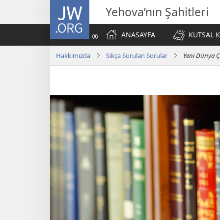
JW.ORG
Yehova’nın Şahitleri
ANASAYFA
KUTSAL K
Hakkımızda
Sıkça Sorulan Sorular
Yeni Dünya Çe