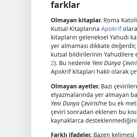
farklar
Olmayan kitaplar.
Roma Katolik
Kutsal Kitaplarına
Apokrif
olarak
kitapların geleneksel Yahudi k
yer almaması dikkate değerdir, 
kutsal bildirilerinin Yahudilere 
2
). Bu nedenle
Yeni Dünya Çeviri
Apokrif kitapları haklı olarak çe
Olmayan ayetler.
Bazı çevirile
elyazmalarında yer almayan bazı
Yeni Dünya Çevirisi
’ne bu ek met
çeviri sonradan eklenen bu kısım
kaynaklarca desteklenmediğini b
Farklı ifadeler.
Bazen kelimesi