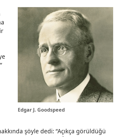
n
ma
ir
ye
”
Edgar J. Goodspeed
akkında şöyle dedi: “Açıkça görüldüğü