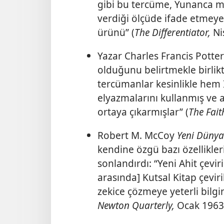
gibi bu tercüme, Yunanca me
verdiği ölçüde ifade etmeye ç
ürünü” (
The Differentiator,
Ni
Yazar Charles Francis Potter
olduğunu belirtmekle birlikt
tercümanlar kesinlikle hem 
elyazmalarını kullanmış ve 
ortaya çıkarmışlar” (
The Fait
Robert M. McCoy
Yeni Dünya 
kendine özgü bazı özellikler
sonlandırdı: “Yeni Ahit çevir
arasında] Kutsal Kitap çevir
zekice çözmeye yeterli bilgi
Newton Quarterly,
Ocak 1963,