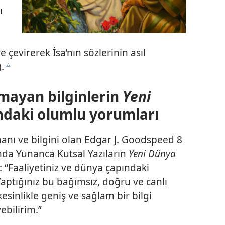
ı
e çevirerek İsa’nın sözlerinin asıl
).
c
lmayan bilginlerin
Yeni
daki olumlu yorumları
manı ve bilgini olan Edgar J. Goodspeed 8
nda Yunanca Kutsal Yazıların
Yeni Dünya
 “Faaliyetiniz ve dünya çapındaki
Yaptığınız bu bağımsız, doğru ve canlı
kesinlikle geniş ve sağlam bir bilgi
bilirim.”