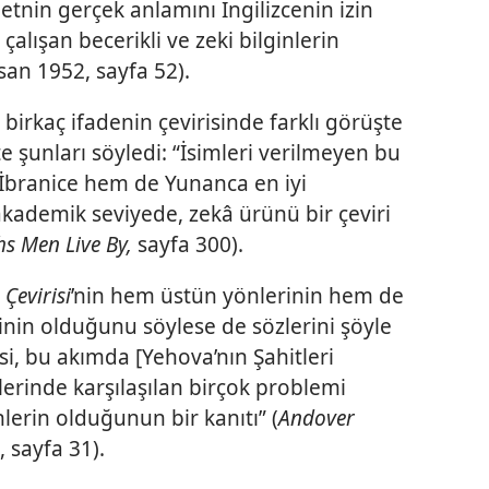
tnin gerçek anlamını İngilizcenin izin
alışan becerikli ve zeki bilginlerin
san 1952, sayfa 52).
 birkaç ifadenin çevirisinde farklı görüşte
e şunları söyledi: “İsimleri verilmeyen bu
İbranice hem de Yunanca en iyi
akademik seviyede, zekâ ürünü bir çeviri
hs Men Live By,
sayfa 300).
Çevirisi
’nin hem üstün yönlerinin hem de
inin olduğunu söylese de sözlerini şöyle
isi, bu akımda [Yehova’nın Şahitleri
ilerinde karşılaşılan birçok problemi
nlerin olduğunun bir kanıtı” (
Andover
 sayfa 31).