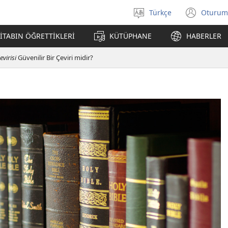
Türkçe
Oturum
Dil
(yeni
seçin
penc
İTABIN ÖĞRETTİKLERİ
KÜTÜPHANE
HABERLER
açar
virisi
Güvenilir Bir Çeviri midir?