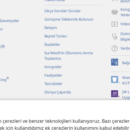
Bulu
Kongr
Sıkça Sorulan Sorular
(yeni
Yerler
Görüşme Talebinde Bulunun
pencere
 Davetiyeler
Video
açar)
İletişim
ri
Dokto
Beytel Turları
Bilgi
İbadetler
ığı
Yard
İsa Mesih’in Ölümünü Anma
Toplantısı
Bağı
(yeni
Kongreler
pencere
Faaliyetler
açar)
Wat
®
ting
(yeni
KÜT
Tecrübeler
pencere
JW L
Dünya Çapında
açar)
Uyg
r
 Kayıtlarından
erezleri ve benzer teknolojileri kullanıyoruz. Bazı çerezler 
k için kullandığımız ek çerezlerin kullanımını kabul edebilir 