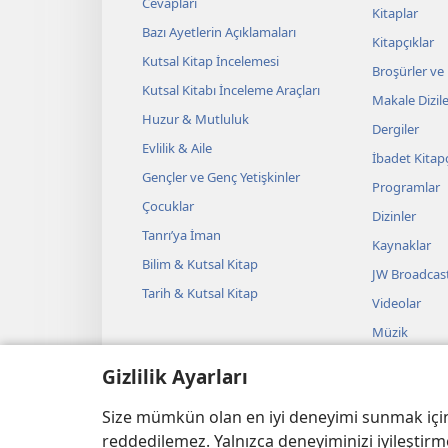
Cevapları
Kitaplar
Bazı Ayetlerin Açıklamaları
Kitapçıklar
Kutsal Kitap İncelemesi
Broşürler ve
Kutsal Kitabı İnceleme Araçları
Makale Dizile
Huzur & Mutluluk
Dergiler
Evlilik & Aile
İbadet Kitapç
Gençler ve Genç Yetişkinler
Programlar
Çocuklar
Dizinler
Tanrı’ya İman
Kaynaklar
Bilim & Kutsal Kitap
JW Broadcas
Tarih & Kutsal Kitap
Videolar
Müzik
Sesli Temsille
Gizlilik Ayarları
Kutsal Kitap
Okumalar
Size mümkün olan en iyi deneyimi sunmak için ç
reddedilemez. Yalnızca deneyiminizi iyileştirme