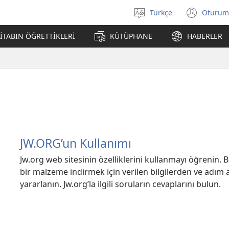
Türkçe
Oturum
Dil
(yeni
seçin
penc
İTABIN ÖĞRETTİKLERİ
KÜTÜPHANE
HABERLER
açar
JW.ORG’un Kullanımı
Jw.org web sitesinin özelliklerini kullanmayı öğrenin.
bir malzeme indirmek için verilen bilgilerden ve adım
yararlanın. Jw.org’la ilgili soruların cevaplarını bulun.