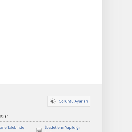
Görüntü Ayarları
tılar
şme Talebinde
İbadetlerin Yapıldığı