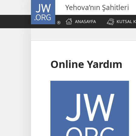
JW.ORG
Yehova’nın Şahitleri
ANASAYFA
KUTSAL K
Online Yardım