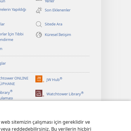
(yeni
nun
Yerler
pencere
elerin Yapıldığı
Son Eklenenler
açar)
lar
Sitede Ara
rlar İçin Tıbbi
Küresel İletişim
lendirme
ım
şlar
chtower ONLINE
®
JW Hub
(yeni
ÜPHANE
pencere
®
ibrary
®
açar)
Watchtower Library
ulaması
web sitemizin çalışması için gereklidir ve
veya reddedebilirsiniz. Bu verilerin hiçbiri