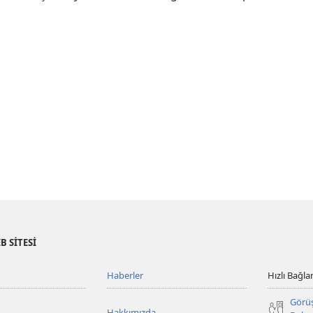
B SİTESİ
Haberler
Hızlı Bağlan
Görü
Hakkımızda