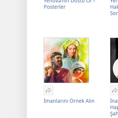
Yehova’nın Dostu Ol –
Yeh
Dostu
Ş
Posterler
Hak
Ol
H
Sor
–
S
Posterler
S
S
Paylaş
P
İmanlarını
İ
İmanlarını Örnek Alın
İna
Örnek
N
Hap
Alın:
H
Şah