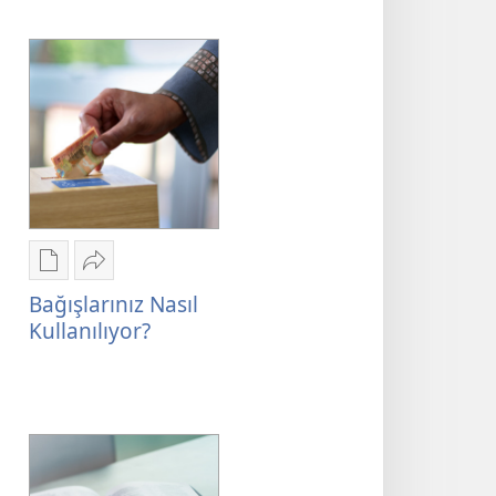
Dijital
Paylaş
yayınları
Bağışlarınız
Bağışlarınız Nasıl
indirme
Nasıl
Kullanılıyor?
seçenekleri
Kullanılıyor?
Bağışlarınız
Nasıl
Kullanılıyor?