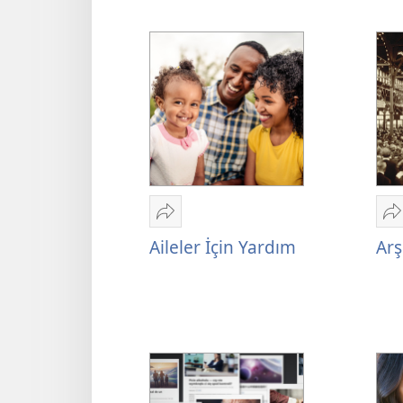
Paylaş
P
Aileler
A
Aileler İçin Yardım
Arş
İçin
S
Yardım