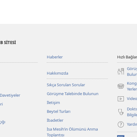
ehova’nın
ahitleri:
lkelere
öre
B SİTESİ
Haberler
Hızlı Bağlan
Görü
Hakkımızda
Bulu
Kongr
Sıkça Sorulan Sorular
(yeni
Yerler
Görüşme Talebinde Bulunun
pencere
 Davetiyeler
Video
açar)
İletişim
ri
Dokto
Beytel Turları
Bilgi
İbadetler
ığı
Yard
İsa Mesih’in Ölümünü Anma
Toplantısı