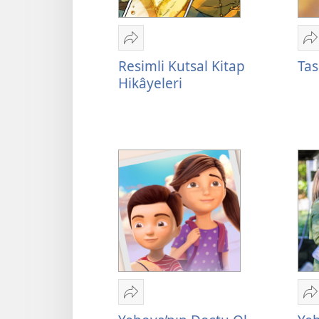
Paylaş
P
Resimli
T
Resimli Kutsal Kitap
Ta
Kutsal
Ü
Hikâyeleri
Kitap
m
Hikâyeleri
Paylaş
P
Yehova’nın
Y