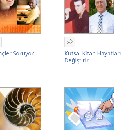
aylaş
Paylaş
ençler
Kutsal
çler Soruyor
Kutsal Kitap Hayatları
oruyor
Kitap
Değiştirir
Hayatları
Değiştirir