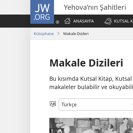
JW.ORG
Yehova’nın Şahitleri
ANASAYFA
KUTSAL K
Kütüphane
Makale Dizileri
Makale Dizileri
Bu kısımda Kutsal Kitap, Kutsal 
makaleler bulabilir ve okuyabili
Bir
Dil
Seçin