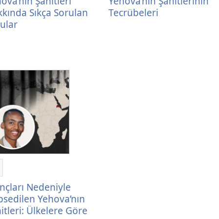
ova’nın Şahitleri
Yehova’nın Şahitlerinin
ahitleri
Şahitlerinin
kında Sıkça Sorulan
Tecrübeleri
akkında
Tecrübeleri
ular
ıkça
orulan
orular
aylaş
nançları
nçları Nedeniyle
edeniyle
sedilen Yehova’nın
apsedilen
itleri: Ülkelere Göre