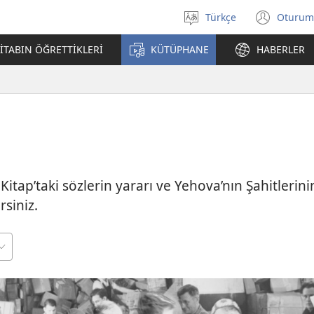
Türkçe
Oturum
Dil
(yeni
seçin
penc
İTABIN ÖĞRETTİKLERİ
KÜTÜPHANE
HABERLER
açar
Kitap’taki sözlerin yararı ve Yehova’nın Şahitlerini
rsiniz.