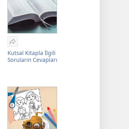
Paylaş
Kutsal
Kutsal Kitapla İlgili
Kitapla
Soruların Cevapları
İlgili
Soruların
Cevapları