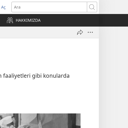
 Aç
Ara
ere
HAKKIMIZDA
)
n faaliyetleri gibi konularda