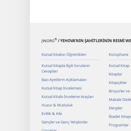
Kutsal
Y
Kitaptaki
Ş
Kişilere
Ü
Yakından
G
Bakış
®
JW.ORG
/ YEHOVA’NIN ŞAHİTLERİNİN RESMİ WE
Kutsal Kitabın Öğrettikleri
Kütüphane
Kutsal Kitapla İlgili Soruların
Kutsal Kitap
Cevapları
Kitaplar
Bazı Ayetlerin Açıklamaları
Kitapçıklar
Kutsal Kitap İncelemesi
Broşürler ve
Kutsal Kitabı İnceleme Araçları
Makale Dizile
Huzur & Mutluluk
Dergiler
Evlilik & Aile
İbadet Kitapç
Gençler ve Genç Yetişkinler
Programlar
Çocuklar