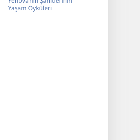
Yehova’nın Şahitlerinin
indirme
indirme
Şahitlerinin
Yaşam Öyküleri
seçenekleri
seçenekleri
Yaşam
Yehova’nın
Yehova’nın
Öyküleri
Şahitlerinin
Şahitlerinin
Yaşam
Yaşam
Öyküleri
Öyküleri