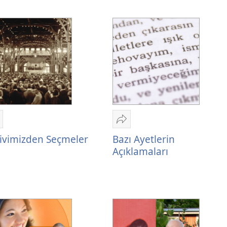
aylaş
Paylaş
rşivimizden
Bazı
ivimizden Seçmeler
Bazı Ayetlerin
eçmeler
Ayetlerin
Açıklamaları
Açıklamaları