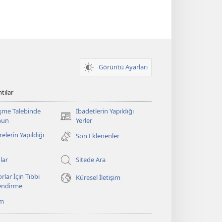
Görüntü Ayarları
tılar
şme Talebinde
İbadetlerin Yapıldığı
(yeni
nun
Yerler
pencere
elerin Yapıldığı
Son Eklenenler
açar)
lar
Sitede Ara
rlar İçin Tıbbi
Küresel İletişim
lendirme
ım