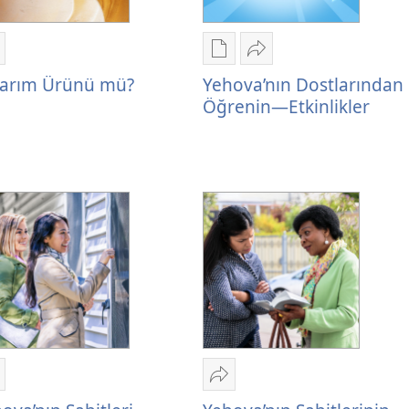
aylaş
Dijital
Paylaş
asarım
yayınları
Yehova’nın
sarım Ürünü mü?
Yehova’nın Dostlarından
rünü
indirme
Dostlarından
Öğrenin​—Etkinlikler
ü?
seçenekleri
Öğrenin​
Yehova’nın
—
Dostlarından
Etkinlikler
Öğrenin​
—
Etkinlikler
aylaş
Paylaş
ehova’nın
Yehova’nın