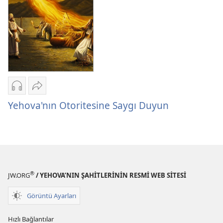
Uyarıcı
Örnekler
Ses
Paylaş
kayıtlarını
Yehova'nın
Yehova'nın Otoritesine Saygı Duyun
indirme
Otoritesine
seçenekleri
Saygı
Yehova'nın
Duyun
Otoritesine
Saygı
®
Duyun
JW.ORG
/ YEHOVA’NIN ŞAHİTLERİNİN RESMİ WEB SİTESİ
Görüntü Ayarları
Hızlı Bağlantılar