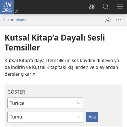
JW.ORG
Oturum
Aç
Site
Sitede
ME
(yeni
dilini
Ara
GÖ
Kütüphane
pencere
değiştir
açar)
Kutsal Kitap’a Dayalı Sesli
Temsiller
Kutsal Kitap’a dayalı temsillerin ses kaydını dinleyin ya
da indirin ve Kutsal Kitap’taki kişilerden ve olaylardan
dersler çıkarın.
GÖSTER
Bir
dil
Bir
yazın
yayın