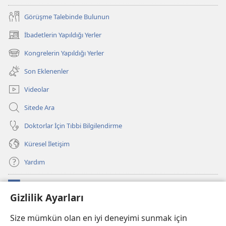
Görüşme Talebinde Bulunun
İbadetlerin Yapıldığı Yerler
(yeni
pencere
Kongrelerin Yapıldığı Yerler
(yeni
açar)
pencere
Son Eklenenler
açar)
Videolar
Sitede Ara
Doktorlar İçin Tıbbi Bilgilendirme
Küresel İletişim
Yardım
Bağışlar
(yeni
Gizlilik Ayarları
pencere
açar)
Watchtower ONLINE KÜTÜPHANE
Size mümkün olan en iyi deneyimi sunmak için
(yeni