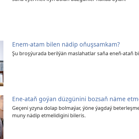
Enem-atam bilen nädip oňuşsamkam?
Şu broşýurada berilýän maslahatlar saňa eneň-ataň 
Ene-ataň goýan düzgünini bozsaň näme etme
Geçeni yzyna dolap bolmaýar, ýöne ýagdaý beterleşmez
muny nädip etmelidigini bileris.