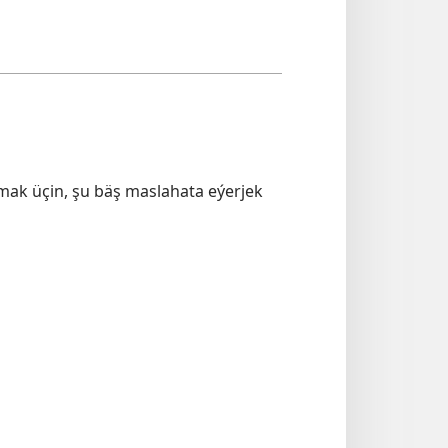
ak üçin, şu bäş maslahata eýerjek