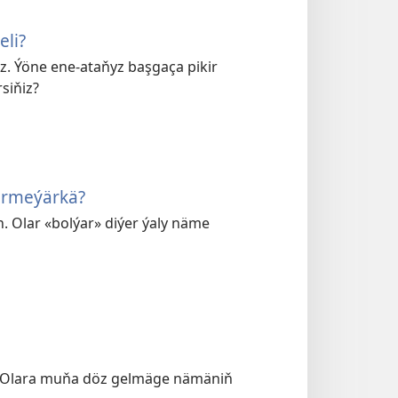
eli?
iz. Ýöne ene-ataňyz başgaça pikir
siňiz?
ermeýärkä?
. Olar «bolýar» diýer ýaly näme
l. Olara muňa döz gelmäge nämäniň