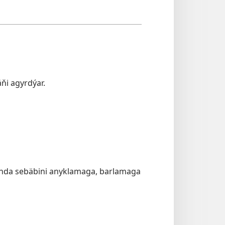
ňi agyrdýar.
anda sebäbini anyklamaga, barlamaga