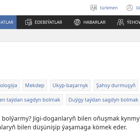
türkmen
G
Dili
(
saýlaň
s
ATLAR
EDEBIÝATLAR
HABARLAR
ÝEHO
a
ologiýa
Mekdep
Ukyp-başarnyk
Şahsy durmuşyň
en taýdan sagdyn bolmak
Duýgy taýdan sagdyn bolmak
n bolýarmy? Jigi-doganlaryň bilen oňuşmak kynm
laryň bilen düşünişip ýaşamaga kömek eder.