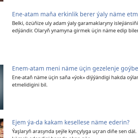
Ene-atam maňa erkinlik berer ýaly näme etm
Belki, özüňize uly adam ýaly garamaklaryny isleýänsiň
edýändir. Olaryň ynamyna girmek üçin näme edip biler
Enem-atam meni näme üçin gezelenje goýb
Ene-ataň näme üçin saňa «ýok» diýýändigi hakda oýlan
etmelidigini bil.
Ejem ýa-da kakam kesellese näme ederin?
Ýaşlaryň arasynda şeýle kynçylyga uçran diňe sen dä