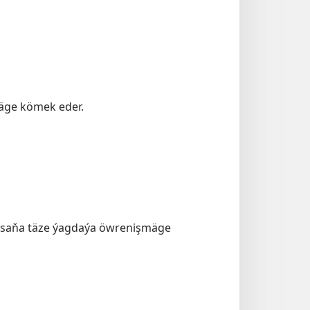
äge kömek eder.
r saňa täze ýagdaýa öwrenişmäge