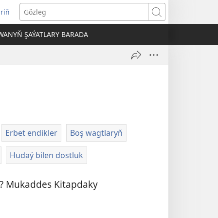
iriň
täze
Gözleg
ahypada
WANYŇ ŞAÝATLARY BARADA
çylýar)
Erbet endikler
Boş wagtlaryň
Hudaý bilen dostluk
y? Mukaddes Kitapdaky