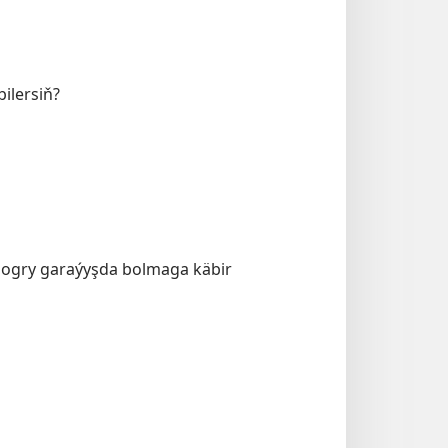
ilersiň?
dogry garaýyşda bolmaga käbir