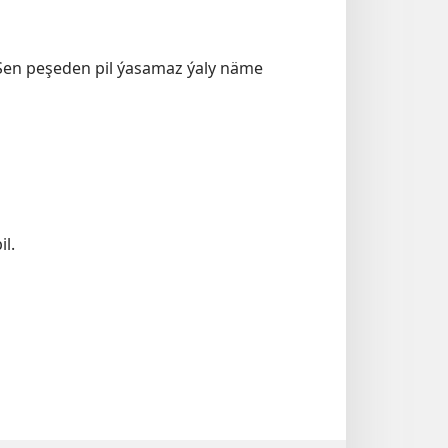
Sen peşeden pil ýasamaz ýaly näme
il.