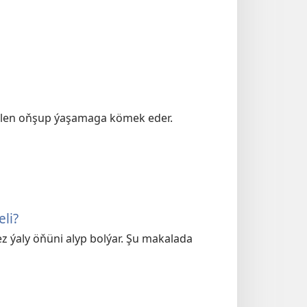
bilen oňşup ýaşamaga kömek eder.
li?
 ýaly öňüni alyp bolýar. Şu makalada