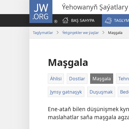
JW.ORG
Ýehowanyň Şaýatlary
BAŞ SAHYPA
TAGLYM
Taglymatlar
Ýetginjekler we ýaşlar
Maşgala
Maşgala
Ählisi
Dostlar
Maşgala
Tehn
Jynsy gatnaşyk
Duşuşmak
Bed
Ene-ataň bilen düşünişmek ky
maslahatlar saňa maşgala agza