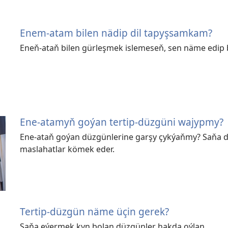
Enem-atam bilen nädip dil tapyşsamkam?
Eneň-ataň bilen gürleşmek islemeseň, sen näme edip b
Ene-atamyň goýan tertip-düzgüni wajypmy?
Ene-ataň goýan düzgünlerine garşy çykýaňmy? Saňa 
maslahatlar kömek eder.
Tertip-düzgün näme üçin gerek?
Saňa eýermek kyn bolan düzgünler hakda oýlan.