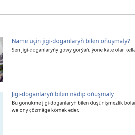
Näme üçin jigi-doganlaryň bilen oňuşmaly?
Sen jigi-doganlaryňy gowy görýäň, ýöne käte olar kellä
Jigi-doganlaryň bilen nädip oňuşmaly
Bu gönükme jigi-doganlaryň bilen düşünişmezlik bol
we ony çözmäge kömek eder.