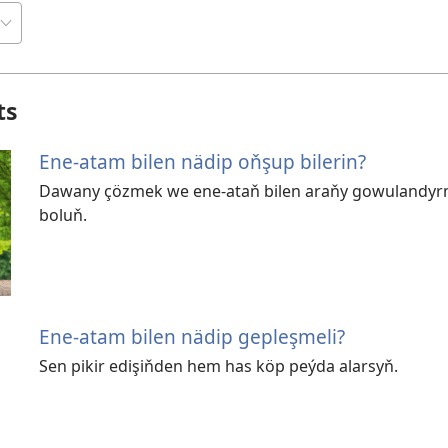
ts
Ene-atam bilen nädip oňşup bilerin?
Dawany çözmek we ene-ataň bilen araňy gowulandyrm
boluň.
Ene-atam bilen nädip gepleşmeli?
Sen pikir edişiňden hem has köp peýda alarsyň.