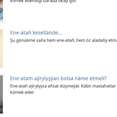
kömek edendigi barada okap gör.
Ene-ataň kesellände...
Şu gönükme saňa hem ene-ataň, hem öz aladaňy etm
Ene-atam aýrylyşýan bolsa näme etmeli?
Ene-ataň aýrylyşsa aňsat düşmeýär. Käbir maslahatla
kömek eder.