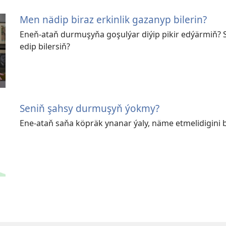
Men nädip biraz erkinlik gazanyp bilerin?
Eneň-ataň durmuşyňa goşulýar diýip pikir edýärmiň? 
edip bilersiň?
Seniň şahsy durmuşyň ýokmy?
Ene-ataň saňa köpräk ynanar ýaly, näme etmelidigini b