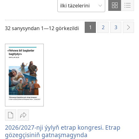
saýlaň
ýa-
Tablisa
Spis
TERTIPLEŞDIRIŇ:
da
görnüşde
görn
saýlaň
görkezme
gör
1
2
3
32 sanysyndan 1—12 görkezildi
Indi
Edebiýatlary
Paýlaşyň
ýüklemegiň
2026/2027-
2026/2027-nji ýylyň etrap kongresi. Etrap
görnüşleri
nji
gözegçisiniň gatnaşmagynda