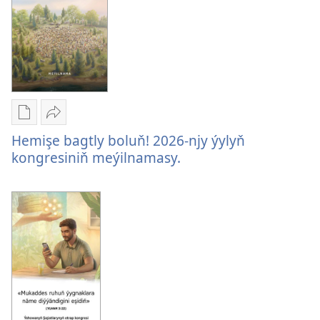
Beýtel
gatnaşmagynda
wekiliniň
gatnaşmagynda
Edebiýatlary
Paýlaşyň
ýüklemegiň
Hemişe
Hemişe bagtly boluň! 2026-njy ýylyň
görnüşleri
bagtly
kongresiniň meýilnamasy.
Hemişe
boluň!
bagtly
2026-
boluň!
njy
2026-
ýylyň
njy
kongresiniň
ýylyň
meýilnamasy.
kongresiniň
meýilnamasy.