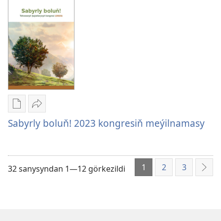
kongresiniň
Etrap
meýilnamasy.
gözegçisiniň
Etrap
gatnaşmagynda
gözegçisiniň
gatnaşmagynda
Edebiýatlary
Paýlaşyň
ýüklemegiň
Sabyrly
Sabyrly boluň! 2023 kongresiň meýilnamasy
görnüşleri
boluň!
Sabyrly
2023
boluň!
kongresiň
1
2
3
2023
meýilnamasy
32 sanysyndan 1—12 görkezildi
Indi
kongresiň
meýilnamasy