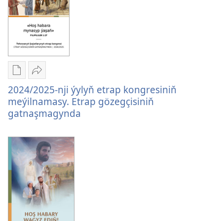
Beýtel
gatnaşmagynda
wekiliniň
gatnaşmagynda
Edebiýatlary
Paýlaşyň
ýüklemegiň
2024/2025-
2024/2025-nji ýylyň etrap kongresiniň
görnüşleri
nji
meýilnamasy. Etrap gözegçisiniň
2024/2025-
ýylyň
gatnaşmagynda
nji
etrap
ýylyň
kongresiniň
etrap
meýilnamasy.
kongresiniň
Etrap
meýilnamasy.
gözegçisiniň
Etrap
gatnaşmagynda
gözegçisiniň
gatnaşmagynda