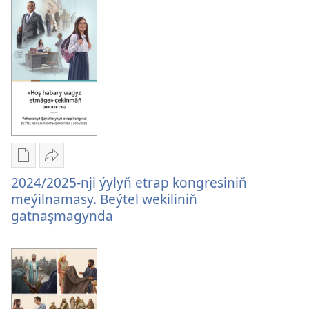
ýylyň
sežde»
«Arassa
atly
sežde»
kongresiniň
atly
meýilnamasy
kongresiniň
meýilnamasy
Edebiýatlary
Paýlaşyň
ýüklemegiň
2024/2025-
2024/2025-nji ýylyň etrap kongresiniň
görnüşleri
nji
meýilnamasy. Beýtel wekiliniň
2024/2025-
ýylyň
gatnaşmagynda
nji
etrap
ýylyň
kongresiniň
etrap
meýilnamasy.
kongresiniň
Beýtel
meýilnamasy.
wekiliniň