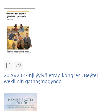
2026/2027-
ýylyň
nji
etrap
ýylyň
kongresi.
etrap
Etrap
kongresi.
gözegçisiniň
Etrap
gatnaşmagynda
gözegçisiniň
gatnaşmagynda
Edebiýatlary
Paýlaşyň
ýüklemegiň
2026/2027-
2026/2027-nji ýylyň etrap kongresi. Beýtel
görnüşleri
nji
wekiliniň gatnaşmagynda
2026/2027-
ýylyň
nji
etrap
ýylyň
kongresi.
etrap
Beýtel
kongresi.
wekiliniň