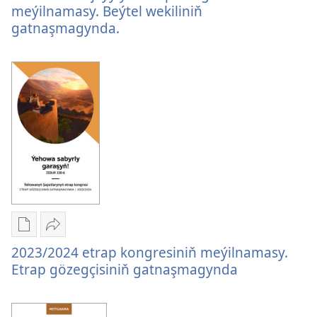
görnüşleri
nji
meýilnamasy. Beýtel wekiliniň
2023/2024-
ýylyň
gatnaşmagynda.
nji
etrap
ýylyň
kongresiniň
etrap
meýilnamasy.
kongresiniň
Beýtel
meýilnamasy.
wekiliniň
Beýtel
gatnaşmagynda.
wekiliniň
gatnaşmagynda.
Edebiýatlary
Paýlaşyň
ýüklemegiň
2023/2024
2023/2024 etrap kongresiniň meýilnamasy.
görnüşleri
etrap
Etrap gözegçisiniň gatnaşmagynda
2023/2024
kongresiniň
etrap
meýilnamasy.