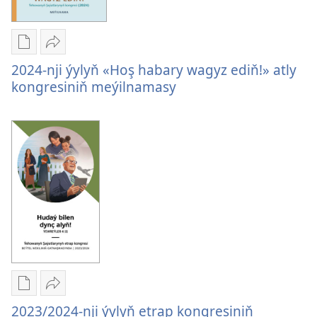
Edebiýatlary
Paýlaşyň
ýüklemegiň
2024-
2024-nji ýylyň «Hoş habary wagyz ediň!» atly
görnüşleri
nji
kongresiniň meýilnamasy
2024-
ýylyň
nji
«Hoş
ýylyň
habary
«Hoş
wagyz
habary
ediň!»
wagyz
atly
ediň!»
kongresiniň
atly
meýilnamasy
kongresiniň
meýilnamasy
Edebiýatlary
Paýlaşyň
ýüklemegiň
2023/2024-
2023/2024-nji ýylyň etrap kongresiniň