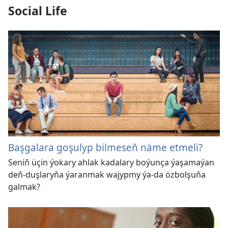
Social Life
Başgalara goşulyp bilmeseň näme etmeli?
Seniň üçin ýokary ahlak kadalary boýunça ýaşamaýan
deň-duşlaryňa ýaranmak wajypmy ýa-da özbolşuňa
galmak?