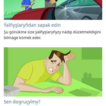
Ýalňyşlaryňdan sapak edin
Şu gönükme size ýalňyşlaryňyzy nädip düzetmelidigini
bilmäge kömek eder.
Sen dogruçylmy?