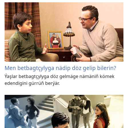
Men betbagtçylyga nädip döz gelip bilerin?
Ýaşlar betbagtçylyga döz gelmäge nämäniň kömek
edendigini gürrüň berýär.