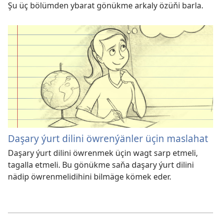
Şu üç bölümden ybarat gönükme arkaly özüňi barla.
Daşary ýurt dilini öwrenýänler üçin maslahat
Daşary ýurt dilini öwrenmek üçin wagt sarp etmeli,
tagalla etmeli. Bu gönükme saňa daşary ýurt dilini
nädip öwrenmelidihini bilmäge kömek eder.