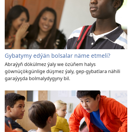
Gybatymy edýän bolsalar näme etmeli?
Abraýyň dökülmez ýaly we özüňem halys
göwnüçökgünlige düşmez ýaly, gep-gybatlara nähili
garaýyşda bolmalydygyny bil.