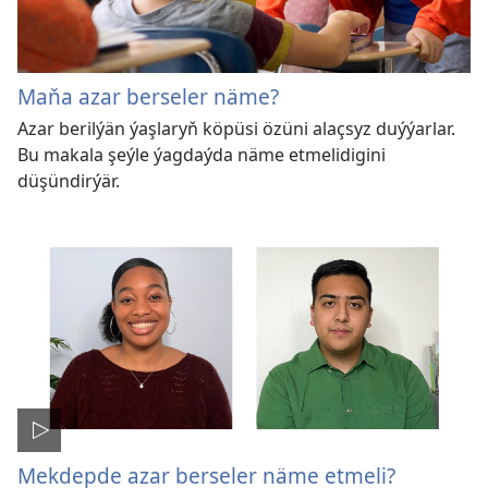
Maňa azar berseler näme?
Azar berilýän ýaşlaryň köpüsi özüni alaçsyz duýýarlar.
Bu makala şeýle ýagdaýda näme etmelidigini
düşündirýär.
Mekdepde azar berseler näme etmeli?