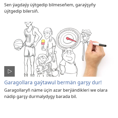
Sen ýagdaýy üýtgedip bilmeseňem, garaýşyňy
üýtgedip bilersiň.
Garagollara gaýtawul bermän garşy dur!
Garagollaryň näme üçin azar berýändikleri we olara
nädip garşy durmalydygy barada bil.