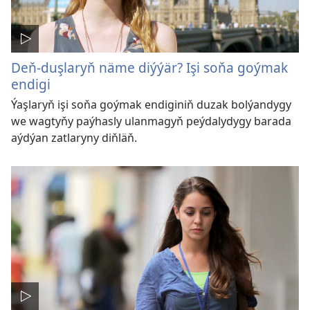
Deň-duşlaryň näme diýýär? Işi soňa goýmak
endigi
Ýaşlaryň işi soňa goýmak endiginiň duzak bolýandygy
we wagtyňy paýhasly ulanmagyň peýdalydygy barada
aýdýan zatlaryny diňläň.