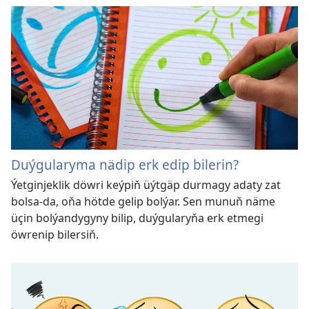
Duýgularyma nädip erk edip bilerin?
Ýetginjeklik döwri keýpiň üýtgäp durmagy adaty zat
bolsa-da, oňa hötde gelip bolýar. Sen munuň näme
üçin bolýandygyny bilip, duýgularyňa erk etmegi
öwrenip bilersiň.