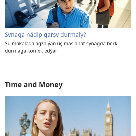
Synaga nädip garşy durmaly?
Şu makalada agzalýan üç maslahat synagda berk
durmaga kömek edýär.
Time and Money