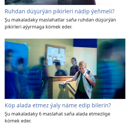
Ruhdan düşürýän pikirleri nädip ýeňmeli?
Şu makaladaky maslahatlar saňa ruhdan düşürýän
pikirleri aýyrmaga kömek eder.
Köp alada etmez ýaly näme edip bilerin?
Şu makaladaky 6 maslahat saňa alada etmezlige
kömek eder.