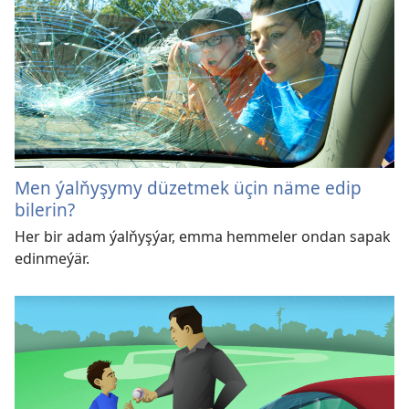
Men ýalňyşymy düzetmek üçin näme edip
bilerin?
Her bir adam ýalňyşýar, emma hemmeler ondan sapak
edinmeýär.