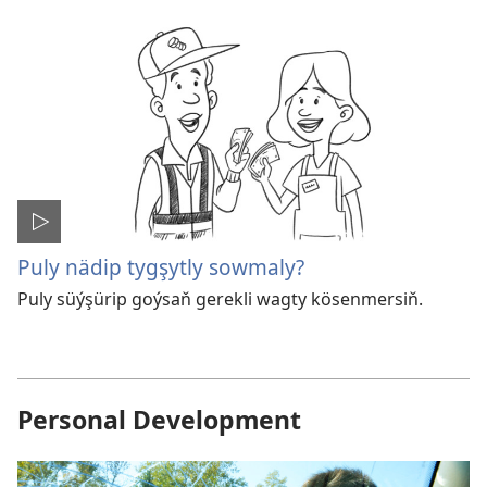
Puly nädip tygşytly sowmaly?
Puly süýşürip goýsaň gerekli wagty kösenmersiň.
Personal Development