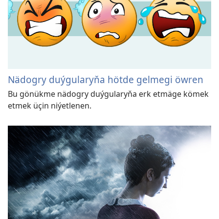
Nädogry duýgularyňa hötde gelmegi öwren
Bu gönükme nädogry duýgularyňa erk etmäge kömek
etmek üçin niýetlenen.