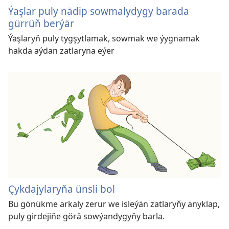
Ýaşlar puly nädip sowmalydygy barada
gürrüň berýär
Ýaşlaryň puly tygşytlamak, sowmak we ýygnamak
hakda aýdan zatlaryna eýer
Çykdajylaryňa ünsli bol
Bu gönükme arkaly zerur we isleýän zatlaryňy anyklap,
puly girdejiňe görä sowýandygyňy barla.