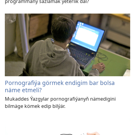
programmany sazlamak ýeterlik däl?
Pornografiýa görmek endigim bar bolsa
näme etmeli?
Mukaddes Ýazgylar pornografiýanyň nämedigini
bilmäge kömek edip bilýär.