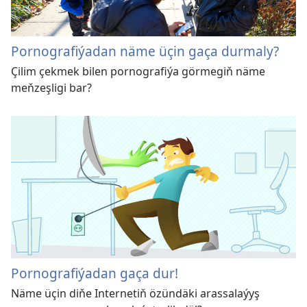
Pornografiýadan näme üçin gaça durmaly?
Çilim çekmek bilen pornografiýa görmegiň näme
meňzeşligi bar?
Pornografiýadan gaça dur!
Näme üçin diňe Internetiň özündäki arassalaýyş