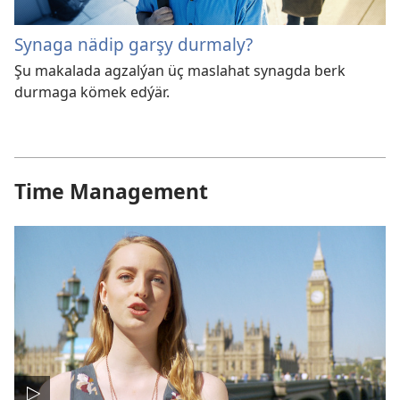
Synaga nädip garşy durmaly?
Şu makalada agzalýan üç maslahat synagda berk
durmaga kömek edýär.
Time Management