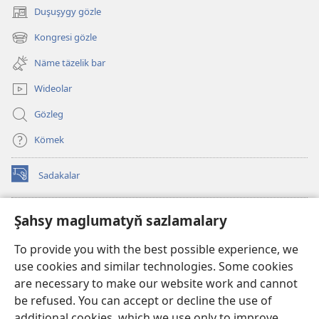
Duşuşygy gözle
(täze
sahypada
Kongresi gözle
(täze
açylýar)
sahypada
Näme täzelik bar
açylýar)
Wideolar
Gözleg
Kömek
Sadakalar
(täze
sahypada
açylýar)
Garawul diňiniň ONLAÝN KITAPHANASY
Şahsy maglumatyň sazlamalary
(täze
sahypada
®
JW Hub
To provide you with the best possible experience, we
açylýar)
(täze
use cookies and similar technologies. Some cookies
sahypada
®
JW Library
açylýar)
are necessary to make our website work and cannot
be refused. You can accept or decline the use of
Watchtower Library
additional cookies, which we use only to improve