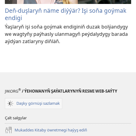
Deň-duşlaryň näme diýýär? Işi soňa goýmak
endigi
Ýaşlaryň işi soňa goýmak endiginiň duzak bolýandygy
we wagtyňy paýhasly ulanmagyň peýdalydygy barada
aýdýan zatlaryny diňläň.
®
JW.ORG
/ ÝEHOWANYŇ ŞAÝATLARYNYŇ RESMI WEB-SAÝTY
Daşky görnüşi sazlamak
Çalt salgylar
Mukaddes Kitaby öwretmegi haýyş ediň