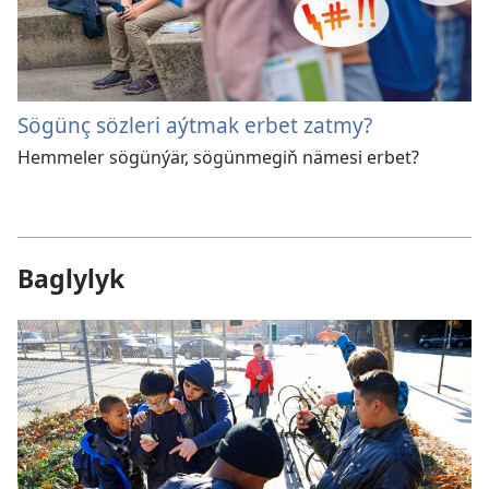
Sögünç sözleri aýtmak erbet zatmy?
Hemmeler sögünýär, sögünmegiň nämesi erbet?
Baglylyk