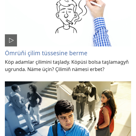
Ömrüňi çilim tüssesine berme
Köp adamlar çilimini taşlady. Köpüsi bolsa taşlamagyň
ugrunda. Näme üçin? Çilimiň nämesi erbet?