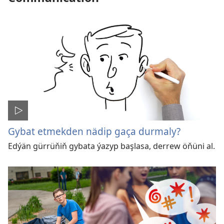
Gybat etmekden nädip gaça durmaly?
Edýän gürrüňiň gybata ýazyp başlasa, derrew öňüni al.