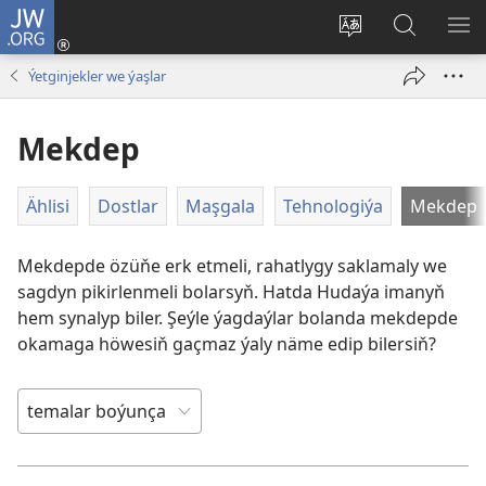
JW.ORG
Giriň
(täze
Web-
JW.ORG
ME
sahypada
saýtyň
web-
GÖ
Ýetginjekler we ýaşlar
açylýar)
dilini
saýty
üýtgediň
boýunça
Mekdep
gözleg
Ählisi
Dostlar
Maşgala
Tehnologiýa
Mekdep
Mekdepde özüňe erk etmeli, rahatlygy saklamaly we
sagdyn pikirlenmeli bolarsyň. Hatda Hudaýa imanyň
hem synalyp biler. Şeýle ýagdaýlar bolanda mekdepde
okamaga höwesiň gaçmaz ýaly näme edip bilersiň?