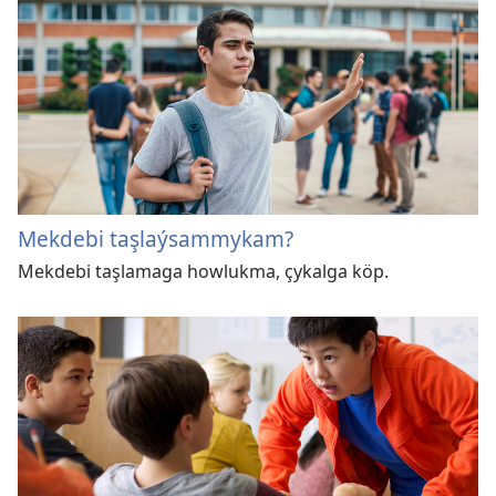
Mekdebi taşlaýsammykam?
Mekdebi taşlamaga howlukma, çykalga köp.