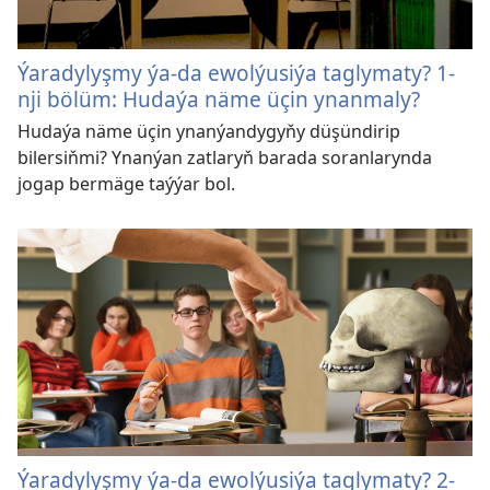
Ýaradylyşmy ýa-da ewolýusiýa taglymaty? 1-
nji bölüm: Hudaýa näme üçin ynanmaly?
Hudaýa näme üçin ynanýandygyňy düşündirip
bilersiňmi? Ynanýan zatlaryň barada soranlarynda
jogap bermäge taýýar bol.
Ýaradylyşmy ýa-da ewolýusiýa taglymaty? 2-