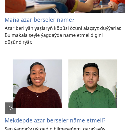
Maňa azar berseler näme?
Azar berilýän ýaşlaryň köpüsi özüni alaçsyz duýýarlar.
Bu makala şeýle ýagdaýda näme etmelidigini
düşündirýär.
Mekdepde azar berseler näme etmeli?
Sen ýagdaýy üýtgedip bilmeseňem, garaýşyňy