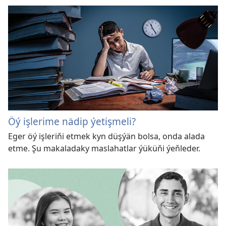
Öý işlerime nädip ýetişmeli?
Eger öý işleriňi etmek kyn düşýän bolsa, onda alada
etme. Şu makaladaky maslahatlar ýüküňi ýeňleder.