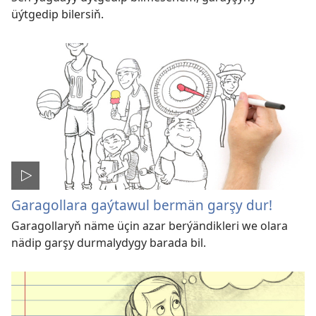
üýtgedip bilersiň.
Garagollara gaýtawul bermän garşy dur!
Garagollaryň näme üçin azar berýändikleri we olara
nädip garşy durmalydygy barada bil.