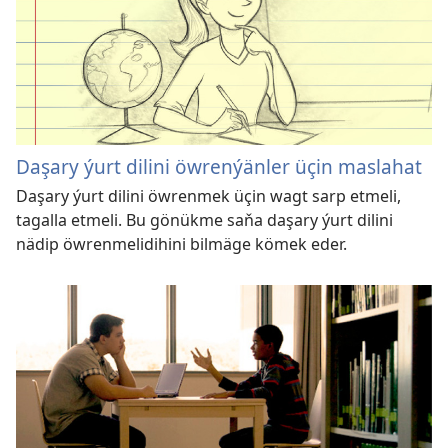
Daşary ýurt dilini öwrenýänler üçin maslahat
Daşary ýurt dilini öwrenmek üçin wagt sarp etmeli,
tagalla etmeli. Bu gönükme saňa daşary ýurt dilini
nädip öwrenmelidihini bilmäge kömek eder.