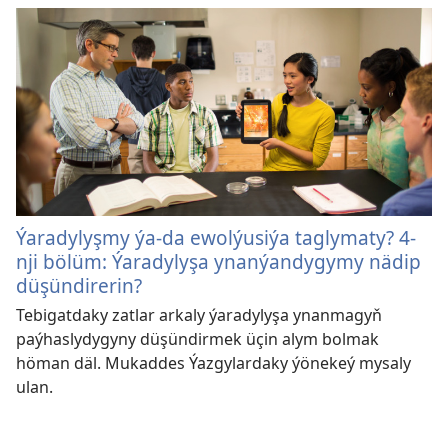
Ýaradylyşmy ýa-da ewolýusiýa taglymaty? 4-
nji bölüm: Ýaradylyşa ynanýandygymy nädip
düşündirerin?
Tebigatdaky zatlar arkaly ýaradylyşa ynanmagyň
paýhaslydygyny düşündirmek üçin alym bolmak
höman däl. Mukaddes Ýazgylardaky ýönekeý mysaly
ulan.