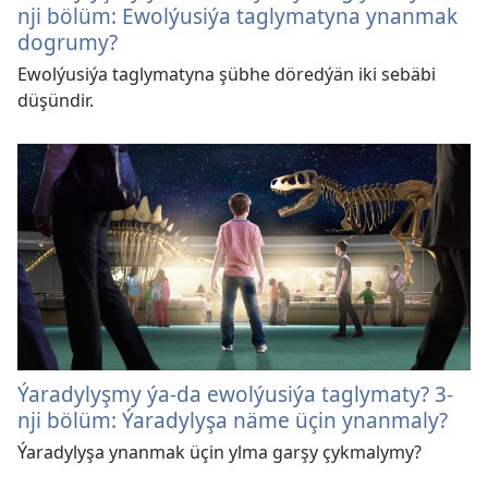
nji bölüm: Ewolýusiýa taglymatyna ynanmak
dogrumy?
Ewolýusiýa taglymatyna şübhe döredýän iki sebäbi
düşündir.
Ýaradylyşmy ýa-da ewolýusiýa taglymaty? 3-
nji bölüm: Ýaradylyşa näme üçin ynanmaly?
Ýaradylyşa ynanmak üçin ylma garşy çykmalymy?