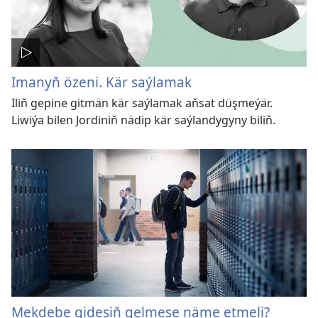
Imanyň özeni. Kär saýlamak
Iliň gepine gitmän kär saýlamak aňsat düşmeýär.
Liwiýa bilen Jordiniň nädip kär saýlandygyny biliň.
Mekdebe gidesiň gelmese näme etmeli?