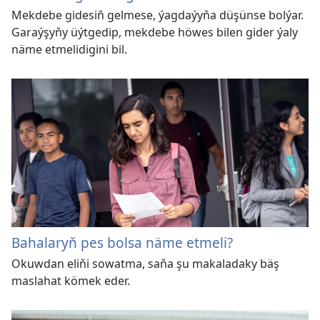
Mekdebe gidesiň gelmese, ýagdaýyňa düşünse bolýar.
Garaýşyňy üýtgedip, mekdebe höwes bilen gider ýaly
näme etmelidigini bil.
Bahalaryň pes bolsa näme etmeli?
Okuwdan eliňi sowatma, saňa şu makaladaky bäş
maslahat kömek eder.