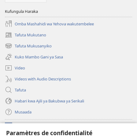
MULINZI
Mwezi
Kufungula Haraka
wa
Omba Mashahidi wa Yehova wakutembelee
2,
2011
Tafuta Mukutano
(opens
new
Tafuta Mukusanyiko
(opens
window)
new
Kuko Mambo Gani ya Sasa
window)
Video
Videos with Audio Descriptions
Tafuta
Habari kwa Ajili ya Bakubwa ya Serikali
Musaada
Michango
(opens
Paramètres de confidentialité
new