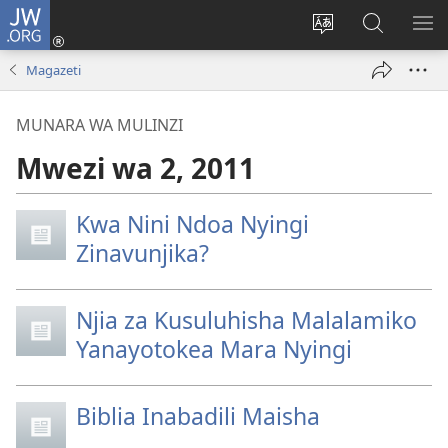
JW.ORG
Ingia
(opens
Badili
Tafuta
ON
new
luga
ku
MA
Magazeti
window)
ya
JW.ORG
YA
adresi
ND
MUNARA WA MULINZI
Mwezi wa 2, 2011
Kwa Nini Ndoa Nyingi
Zinavunjika?
Njia za Kusuluhisha Malalamiko
Yanayotokea Mara Nyingi
Biblia Inabadili Maisha