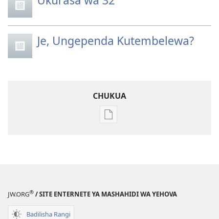
Je, Ungependa Kutembelewa?
CHUKUA
Njia
mbalimbali
za
kuchukua
vichapo
vya
kielektroniki
®
JW.ORG
/ SITE ENTERNETE YA MASHAHIDI WA YEHOVA
MUNARA
WA
Badilisha Rangi