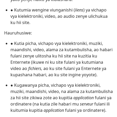
● Kutumia wengine viunganishi (
liens
) ya vichapo
vya kielektroniki, video, ao audio zenye ulichukua
ku hii site.
Hauruhusiwe:
● Kutia picha, vichapo vya kielektroniki, muziki,
maandishi, video, alama za kutambulisha, ao habari
fulani zenye ulitosha ku hii site na kuzitia ku
Enternete (ikuwe ni ku site fulani ya kutumiana
video ao
fichiers,
ao ku site fulani ya Enternete ya
kupashana habari, ao ku site ingine yoyote).
● Kugawanya picha, vichapo vya kielektroniki,
muziki, maandishi, video, na alama za kutambulisha
za hii site zikiwa zote ao kupitia
application
fulani ya
ordinatere (na kutia zile habari mu
serveur
fulani ili
kuitumia kupitia
application
fulani ya ordinatere).