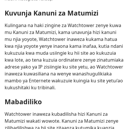
Kuvunja Kanuni za Matumizi
Kulingana na haki zingine za Watchtower zenye kuwa
mu Kanuni za Matumizi, kama unavunja hizi kanuni
mu njia yoyote, Watchtower inaweza kukama hatua
kwa njia yoyote yenye inaona kama inafaa, kutia ndani
kukuzuia kwa muda usiingie ku hii site ao kukuzuia
kwa lote, ao tena kuzuia ordinatere zenye zinatumiaka
adrese yako ya IP zisiingie ku site yetu, ao Watchtower
inaweza kuwasiliana na wenye wanashugulikiaka
mambo ya Enternete wakuzuie kuingia ku site yetu/ao
kukushitaki ku tribinali.
Mabadiliko
Watchtower inaweza kubadilisha hizi Kanuni za
Matumizi wakati wowote. Kanuni za Matumizi zenye
zilibadilishwa za hii site zitaanza kutumika kuanzia