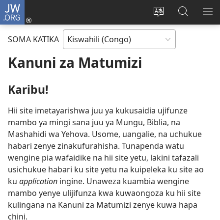
JW.ORG
Ingia
(opens
Badili
Tafuta
ON
new
luga
ku
MA
SOMA KATIKA
window)
ya
JW.ORG
YA
adresi
ND
Kanuni za Matumizi
Karibu!
Hii site imetayarishwa juu ya kukusaidia ujifunze
mambo ya mingi sana juu ya Mungu, Biblia, na
Mashahidi wa Yehova. Usome, uangalie, na uchukue
habari zenye zinakufurahisha. Tunapenda watu
wengine pia wafaidike na hii site yetu, lakini tafazali
usichukue habari ku site yetu na kuipeleka ku site ao
ku
application
ingine. Unaweza kuambia wengine
mambo yenye ulijifunza kwa kuwaongoza ku hii site
kulingana na Kanuni za Matumizi zenye kuwa hapa
chini.