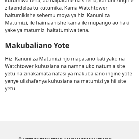
kutumiwa tena, ao haipatane na sheria, kanuni zingine
zitaendelea tu kutumika. Kama Watchtower
haitumikishe sehemu moya ya hizi Kanuni za
Matumizi, ile haimaanishe kama ile mupango ao haki
yake ya matumizi haitatumiwa tena.
Makubaliano Yote
Hizi Kanuni za Matumizi njo mapatano kati yako na
Watchtower kuhusiana na namna uko natumia site
yetu na zinakamata nafasi ya makubaliano ingine yote
yenye ulishafanya kuhusiana na matumizi ya hii site
yetu.
®