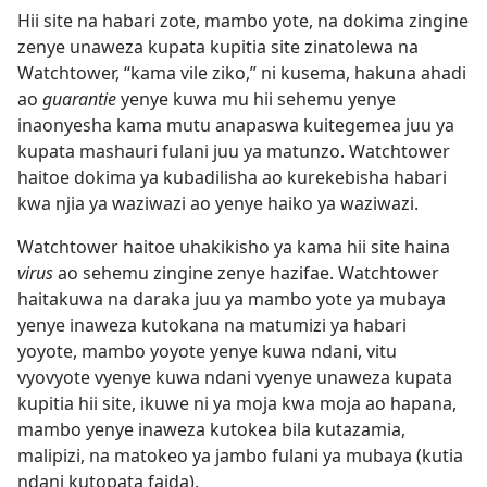
Hii site na habari zote, mambo yote, na dokima zingine
zenye unaweza kupata kupitia site zinatolewa na
Watchtower, “kama vile ziko,” ni kusema, hakuna ahadi
ao
guarantie
yenye kuwa mu hii sehemu yenye
inaonyesha kama mutu anapaswa kuitegemea juu ya
kupata mashauri fulani juu ya matunzo. Watchtower
haitoe dokima ya kubadilisha ao kurekebisha habari
kwa njia ya waziwazi ao yenye haiko ya waziwazi.
Watchtower haitoe uhakikisho ya kama hii site haina
virus
ao sehemu zingine zenye hazifae. Watchtower
haitakuwa na daraka juu ya mambo yote ya mubaya
yenye inaweza kutokana na matumizi ya habari
yoyote, mambo yoyote yenye kuwa ndani, vitu
vyovyote vyenye kuwa ndani vyenye unaweza kupata
kupitia hii site, ikuwe ni ya moja kwa moja ao hapana,
mambo yenye inaweza kutokea bila kutazamia,
malipizi, na matokeo ya jambo fulani ya mubaya (kutia
ndani kutopata faida).