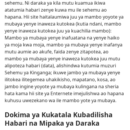
sehemu. Ni daraka ya kila mutu kuamua ikiwa
atatumia habari zenye kuwa mu ile sehemu ao
hapana. Hii site haitalaumiwa juu ya mambo yoyote ya
mubaya yenye inaweza kutokea (kutia ndani, mambo
yenye inaweza kutokea juu ya kuachilia mambo):
Mambo ya mubaya yenye inafuatana na yenye haiko
ya moja kwa moja, mambo ya mubaya yenye inafanya
mutu aumie ao akufe, faida zenye zitapotea, ao
mambo ya mubaya yenye inaweza kutokea juu mutu
alipoteza habari (data), alishindwa kutumia muzuri
Sehemu ya Kinganga; ikuwe jambo ya mubaya yenye
ilitokea ilitegemea uhakikisho, mapatano, kosa, ao
jambo ingine yoyote ya mubaya kulingana na sheria
hata kama hii site ya Enternete imejulishwa ao hapana
kuhusu uwezekano wa ile mambo yote ya mubaya.
Dokima ya Kukatala Kubadilisha
Habari na Mipaka ya Daraka