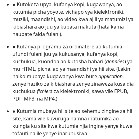
● Kutokeza upya, kufanya kopi, kugawanya, ao
kutumia picha yoyote, vichapo vya kielektroniki,
muziki, maandishi, ao video kwa ajili ya matumizi ya
kibiashara ao juu ya kupata makuta (hata kama
haupate faida fulani).
● Kufanya programu za ordinatere ao kutumia
ufundi fulani juu ya kukusanya, kufanya kopi,
kuchukua, kuondoa ao kutosha habari (
données
) ya
mu HTML, picha, ao ya maandishi ya hii site. (Lakini
haiko mubaya kugawanya kwa bure
application
,
zenye haziko za kibiashara zenye zinaweza kusaidia
kuchukua
fichiers
za kielektroniki, sawa vile EPUB,
PDF, MP3, na MP4.)
● Kutumia mubaya hii site ao sehemu zingine za hii
site, kama vile kuvuruga namna inatumika ao
kuingia ku site kwa kutumia njia ingine yenye kuwa
tofauti na ile yenye inaruhusiwa.