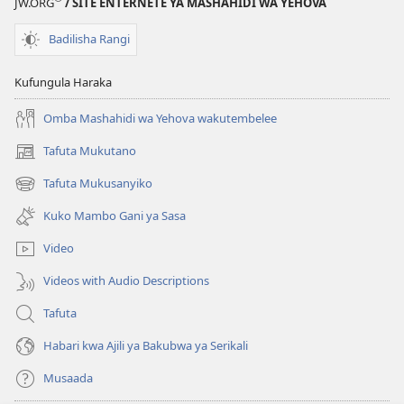
JW.ORG
/ SITE ENTERNETE YA MASHAHIDI WA YEHOVA
Badilisha Rangi
Kufungula Haraka
Omba Mashahidi wa Yehova wakutembelee
Tafuta Mukutano
(opens
new
Tafuta Mukusanyiko
(opens
window)
new
Kuko Mambo Gani ya Sasa
window)
Video
Videos with Audio Descriptions
Tafuta
Habari kwa Ajili ya Bakubwa ya Serikali
Musaada