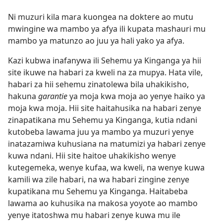
Ni muzuri kila mara kuongea na doktere ao mutu
mwingine wa mambo ya afya ili kupata mashauri mu
mambo ya matunzo ao juu ya hali yako ya afya.
Kazi kubwa inafanywa ili Sehemu ya Kinganga ya hii
site ikuwe na habari za kweli na za mupya. Hata vile,
habari za hii sehemu zinatolewa bila uhakikisho,
hakuna
garantie
ya moja kwa moja ao yenye haiko ya
moja kwa moja. Hii site haitahusika na habari zenye
zinapatikana mu Sehemu ya Kinganga, kutia ndani
kutobeba lawama juu ya mambo ya muzuri yenye
inatazamiwa kuhusiana na matumizi ya habari zenye
kuwa ndani. Hii site haitoe uhakikisho wenye
kutegemeka, wenye kufaa, wa kweli, na wenye kuwa
kamili wa zile habari, na wa habari zingine zenye
kupatikana mu Sehemu ya Kinganga. Haitabeba
lawama ao kuhusika na makosa yoyote ao mambo
yenye itatoshwa mu habari zenye kuwa mu ile