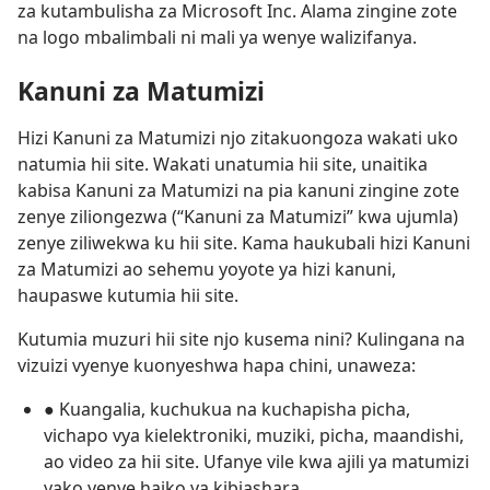
za kutambulisha za Microsoft Inc. Alama zingine zote
na logo mbalimbali ni mali ya wenye walizifanya.
Kanuni za Matumizi
Hizi Kanuni za Matumizi njo zitakuongoza wakati uko
natumia hii site. Wakati unatumia hii site, unaitika
kabisa Kanuni za Matumizi na pia kanuni zingine zote
zenye ziliongezwa (“Kanuni za Matumizi” kwa ujumla)
zenye ziliwekwa ku hii site. Kama haukubali hizi Kanuni
za Matumizi ao sehemu yoyote ya hizi kanuni,
haupaswe kutumia hii site.
Kutumia muzuri hii site njo kusema nini? Kulingana na
vizuizi vyenye kuonyeshwa hapa chini, unaweza:
● Kuangalia, kuchukua na kuchapisha picha,
vichapo vya kielektroniki, muziki, picha, maandishi,
ao video za hii site. Ufanye vile kwa ajili ya matumizi
yako yenye haiko ya kibiashara.