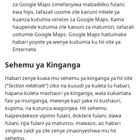
za Google Maps zimefanyiwa mabadiliko fulani;
kwa hiyo, tafazali usome zile kanuni mbele ya
kuanza kutumia
services
za Google Maps. Kama
haupende kutumia zile kanuni za matumizi, tafazali
usitumie Google Maps. Google Maps haitumake
habari yoyote ya wenye kuitumia ku hii site ya
Enternete.
Sehemu ya Kinganga
Habari zenye kuwa mu sehemu ya kinganga ya hii site
(“
Section médicale
”) ziko na kusudi ya kuleta tu habari,
hapana kuleta mashauri ya kinganga, wala kukamata
fasi ya munganga, mwenye kazi yake ni kushauri,
kupima, na kutunza wagonjwa. Hii sehemu
haipendekeze vipimo fulani, doktere fulani, dawa
fulani, njia fulani ya matunzo, mawazo, ao habari
zingine zaidi ya zile zenye zinaonyeshwa mu hii
sehemu.