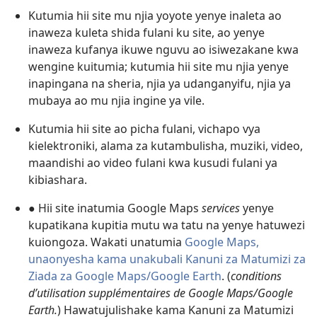
Kutumia hii site mu njia yoyote yenye inaleta ao
inaweza kuleta shida fulani ku site, ao yenye
inaweza kufanya ikuwe nguvu ao isiwezakane kwa
wengine kuitumia; kutumia hii site mu njia yenye
inapingana na sheria, njia ya udanganyifu, njia ya
mubaya ao mu njia ingine ya vile.
Kutumia hii site ao picha fulani, vichapo vya
kielektroniki, alama za kutambulisha, muziki, video,
maandishi ao video fulani kwa kusudi fulani ya
kibiashara.
● Hii site inatumia Google Maps
services
yenye
kupatikana kupitia mutu wa tatu na yenye hatuwezi
kuiongoza. Wakati unatumia
Google Maps,
unaonyesha kama unakubali Kanuni za Matumizi za
Ziada za Google Maps/Google Earth
. (
conditions
dʼutilisation supplémentaires de Google Maps/Google
Earth.
) Hawatujulishake kama Kanuni za Matumizi