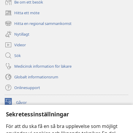
Be om ett besök
Hitta ett möte
(öppnar
nytt
Hitta en regional sammankomst
(öppnar
fönster)
nytt
Nytillagt
fönster)
Videor
Sök
Medicinsk information för läkare
Globalt informationsrum
Onlinesupport
Gåvor
(öppnar
nytt
Sekretessinställningar
fönster)
Watchtower ONLINE LIBRARY™
(öppnar
För att du ska få en så bra upplevelse som möjligt
nytt
®
JW Hub
fönster)