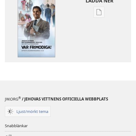
LADDA NER
Valmöjligheter
för
nerladdning
av
publikationer
Kretssammank
2018/2019
(med
kretstillsyning
®
JW.ORG
/ JEHOVAS VITTNENS OFFICIELLA WEBBPLATS
Ljust/mörkt tema
Snabblänkar