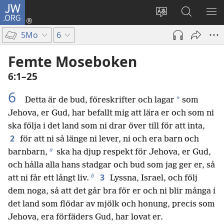
JW.ORG
Logga
in
Ändra
Sök
VIS
(öppnar
webbplatsens
på
ME
5Mo
6
nytt
språk
jw.org
fönster)
Femte Moseboken
6:1–25
6
*
Detta är de bud, föreskrifter och lagar
som
Jehova, er Gud, har befallt mig att lära er och som ni
ska följa i det land som ni drar över till för att inta,
2
för att ni så länge ni lever, ni och era barn och
a
barnbarn,
ska ha djup respekt för Jehova, er Gud,
och hålla alla hans stadgar och bud som jag ger er, så
b
3
att ni får ett långt liv.
Lyssna, Israel, och följ
dem noga, så att det går bra för er och ni blir många i
det land som flödar av mjölk och honung, precis som
Jehova, era förfäders Gud, har lovat er.