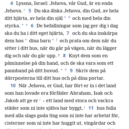
4
Lyssna, Israel: Jehova, vår Gud, är en enda
c
5
Jehova.
Du ska älska Jehova, din Gud, av hela
d
*
ditt hjärta, av hela din själ
och med hela din
e
6
*
styrka.
De befallningar som jag ger dig i dag
7
ska du ha i ditt eget hjärta,
och du ska inskärpa
f
*
*
dem hos
dina barn
och prata om dem när du
sitter i ditt hus, när du går på vägen, när du lägger
g
8
dig och när du går upp.
Knyt dem som en
påminnelse på din hand, och de ska vara som ett
h
9
*
pannband på ditt huvud.
Skriv dem på
dörrposterna till ditt hus och på dina portar.
10
När Jehova, er Gud, har fört er in i det land
som han lovade era förfäder Abraham, Isak och
i
Jakob att ge er
– ett land med stora och vackra
j
11
städer som ni inte själva har byggt,
hus fulla
med alla slags goda ting som ni inte har arbetat för,
cisterner som ni inte har huggit ut, vingårdar och