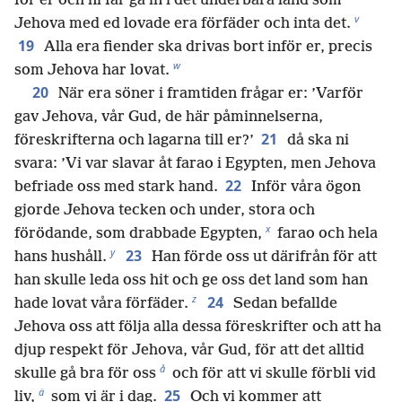
för er och ni får gå in i det underbara land som
v
Jehova med ed lovade era förfäder och inta det.
19
Alla era fiender ska drivas bort inför er, precis
w
som Jehova har lovat.
20
När era söner i framtiden frågar er: ’Varför
gav Jehova, vår Gud, de här påminnelserna,
21
föreskrifterna och lagarna till er?’
då ska ni
svara: ’Vi var slavar åt farao i Egypten, men Jehova
22
befriade oss med stark hand.
Inför våra ögon
gjorde Jehova tecken och under, stora och
x
förödande, som drabbade Egypten,
farao och hela
y
23
hans hushåll.
Han förde oss ut därifrån för att
han skulle leda oss hit och ge oss det land som han
z
24
hade lovat våra förfäder.
Sedan befallde
Jehova oss att följa alla dessa föreskrifter och att ha
djup respekt för Jehova, vår Gud, för att det alltid
å
skulle gå bra för oss
och för att vi skulle förbli vid
ä
25
liv,
som vi är i dag.
Och vi kommer att