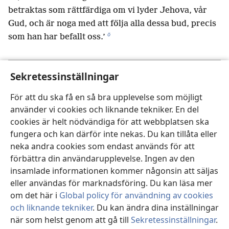
betraktas som rättfärdiga om vi lyder Jehova, vår
Gud, och är noga med att följa alla dessa bud, precis
ö
som han har befallt oss.’
Sekretessinställningar
Föregående
Nästa
För att du ska få en så bra upplevelse som möjligt
använder vi cookies och liknande tekniker. En del
cookies är helt nödvändiga för att webbplatsen ska
Upphovsrätt för den här publikationen
fungera och kan därför inte nekas. Du kan tillåta eller
Copyright
©
2026
Watch Tower Bible and Tract Society of
neka andra cookies som endast används för att
Pennsylvania.
förbättra din användarupplevelse. Ingen av den
ANVÄNDARVILLKOR
|
SEKRETESSPOLICY
|
insamlade informationen kommer någonsin att säljas
SEKRETESSINSTÄLLNINGAR
eller användas för marknadsföring. Du kan läsa mer
om det här i
Global policy för användning av cookies
och liknande tekniker
. Du kan ändra dina inställningar
när som helst genom att gå till
Sekretessinställningar
.
St