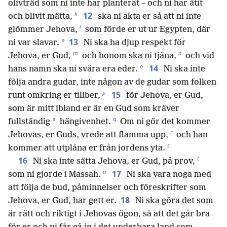
olivträd som ni inte har planterat – och ni har ätit
k
12
och blivit mätta,
ska ni akta er så att ni inte
l
glömmer Jehova,
som förde er ut ur Egypten, där
13
*
ni var slavar.
Ni ska ha djup respekt för
m
n
Jehova, er Gud,
och honom ska ni tjäna,
och vid
o
14
hans namn ska ni svära era eder.
Ni ska inte
följa andra gudar, inte någon av de gudar som folken
p
15
runt omkring er tillber,
för Jehova, er Gud,
som är mitt ibland er är en Gud som kräver
q
*
fullständig
hängivenhet.
Om ni gör det kommer
r
Jehovas, er Guds, vrede att flamma upp,
och han
s
kommer att utplåna er från jordens yta.
t
16
Ni ska inte sätta Jehova, er Gud, på prov,
u
17
som ni gjorde i Massah.
Ni ska vara noga med
att följa de bud, påminnelser och föreskrifter som
18
Jehova, er Gud, har gett er.
Ni ska göra det som
är rätt och riktigt i Jehovas ögon, så att det går bra