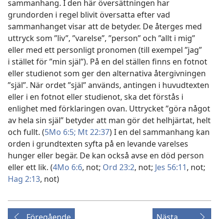
sammanhang. I den här översättningen har
grundorden i regel blivit översatta efter vad
sammanhanget visar att de betyder. De återges med
uttryck som ”liv”, ”varelse”, ”person” och ”allt i mig”
eller med ett personligt pronomen (till exempel ”jag”
i stället för ”min själ”). På en del ställen finns en fotnot
eller studienot som ger den alternativa återgivningen
”själ”. När ordet ”själ” används, antingen i huvudtexten
eller i en fotnot eller studienot, ska det förstås i
enlighet med förklaringen ovan. Uttrycket ”göra något
av hela sin själ” betyder att man gör det helhjärtat, helt
och fullt. (
5Mo 6:5;
Mt 22:37
) I en del sammanhang kan
orden i grundtexten syfta på en levande varelses
hunger eller begär. De kan också avse en död person
eller ett lik. (
4Mo 6:6
, not;
Ord 23:2
, not;
Jes 56:11
, not;
Hag 2:13
, not)
Föregående
Nästa