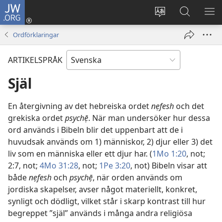
JW.ORG
Logga
in
Ändra
Sök
VIS
(öppnar
webbplatsens
på
ME
Ordförklaringar
nytt
språk
jw.org
fönster)
ARTIKELSPRÅK
Själ
En återgivning av det hebreiska ordet
nẹfesh
och det
grekiska ordet
psychẹ̄
. När man undersöker hur dessa
ord används i Bibeln blir det uppenbart att de i
huvudsak används om 1) människor, 2) djur eller 3) det
liv som en människa eller ett djur har. (
1Mo 1:20
, not;
2:7, not;
4Mo 31:28
, not;
1Pe 3:20
, not) Bibeln visar att
både
nẹfesh
och
psychẹ̄
, när orden används om
jordiska skapelser, avser något materiellt, konkret,
synligt och dödligt, vilket står i skarp kontrast till hur
begreppet ”själ” används i många andra religiösa