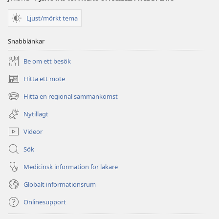
Ljust/mörkt tema
Snabblänkar
Be om ett besök
Hitta ett möte
(öppnar
nytt
Hitta en regional sammankomst
(öppnar
fönster)
nytt
Nytillagt
fönster)
Videor
Sök
Medicinsk information för läkare
Globalt informationsrum
Onlinesupport