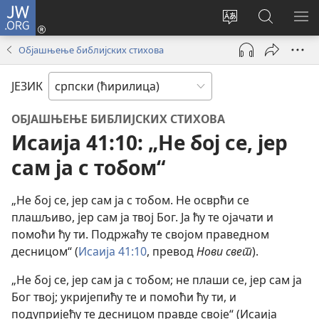
JW.ORG
Пријава
(отвара
Промени
Претрага
ПР
нови
језик
сајта
МЕ
Објашњење библијских стихова
прозор)
сајта
JW.ORG
ЈЕЗИК
ОБЈАШЊЕЊЕ БИБЛИЈСКИХ СТИХОВА
Исаија 41:10: „Не бој се, јер
сам ја с тобом“
„Не бој се, јер сам ја с тобом. Не осврћи се
плашљиво, јер сам ја твој Бог. Ја ћу те ојачати и
помоћи ћу ти. Подржаћу те својом праведном
десницом“ (
Исаија 41:10
, превод
Нови свет
).
„Не бој се, јер сам ја с тобом; не плаши се, јер сам ја
Бог твој; укријепићу те и помоћи ћу ти, и
подупријећу те десницом правде своје“ (Исаија