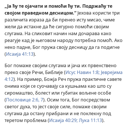
„Ја ћу те ојачати и помоћи ћу ти. Подржаћу те
својом праведном десницом.“
Јехова користи три
различита израза да би пренео исту мисао, чиме
жели да истакне да ће сигурно помоћи својим
слугама. На сликовит начин нам дочарава како
реагује кад је његовом народу потребна помоћ. Ако
неко падне, Бог пружа своју десницу да га подигне
(
Исаија 41:13
).
Бог помаже својим слугама и јача их првенствено
преко своје Речи, Библије (
Исус Навин 1:8;
Јеврејима
4:12
). На пример, Божја Реч пружа практичне савете
онима који се суочавају са кушњама као што су
сиромаштво, болест или губитак вољене особе
(
Пословице 2:6, 7
). Осим тога, Бог посредством
светог духа, то јест своје силе, помаже својим
слугама да остану прибрани и не поклекну под
теретом проблема (
Исаија 40:29;
Лука 11:13
).