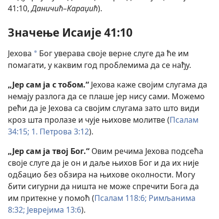
41:10,
Даничић–Караџић
).
Значење Исаије 41:10
Јехова
Бог уверава своје верне слуге да ће им
a
помагати, у каквим год проблемима да се нађу.
„Јер сам ја с тобом.“
Јехова каже својим слугама да
немају разлога да се плаше јер нису сами. Можемо
рећи да је Јехова са својим слугама зато што види
кроз шта пролазе и чује њихове молитве (
Псалам
34:15;
1. Петрова 3:12
).
„Јер сам ја твој Бог.“
Овим речима Јехова подсећа
своје слуге да је он и даље њихов Бог и да их није
одбацио без обзира на њихове околности. Могу
бити сигурни да ништа не може спречити Бога да
им притекне у помоћ (
Псалам 118:6;
Римљанима
8:32;
Јеврејима 13:6
).