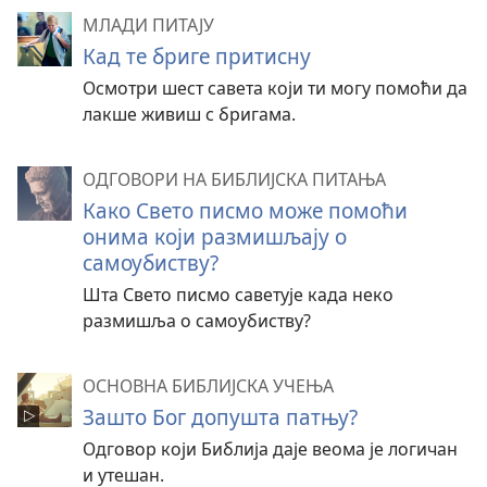
МЛАДИ ПИТАЈУ
Кад те бриге притисну
Осмотри шест савета који ти могу помоћи да
лакше живиш с бригама.
ОДГОВОРИ НА БИБЛИЈСКА ПИТАЊА
Како Свето писмо може помоћи
онима који размишљају о
самоубиству?
Шта Свето писмо саветује када неко
размишља о самоубиству?
ОСНОВНА БИБЛИЈСКА УЧЕЊА
Зашто Бог допушта патњу?
Одговор који Библија даје веома је логичан
и утешан.