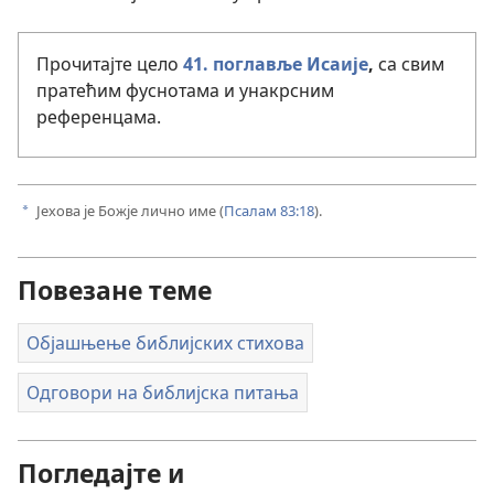
Прочитајте цело
41. поглавље Исаије
,
са свим
пратећим фуснотама и унакрсним
референцама.
Јехова је Божје лично име (
Псалам 83:18
).
a
Повезане теме
Објашњење библијских стихова
Одговори на библијска питања
Погледајте и