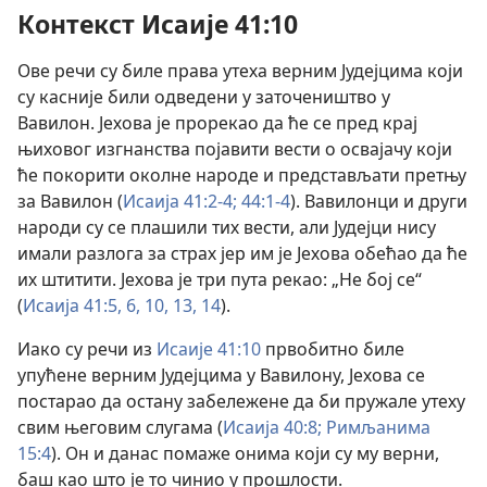
Контекст Исаије 41:10
Ове речи су биле права утеха верним Јудејцима који
су касније били одведени у заточеништво у
Вавилон. Јехова је прорекао да ће се пред крај
њиховог изгнанства појавити вести о освајачу који
ће покорити околне народе и представљати претњу
за Вавилон (
Исаија 41:2-4;
44:1-4
). Вавилонци и други
народи су се плашили тих вести, али Јудејци нису
имали разлога за страх јер им је Јехова обећао да ће
их штитити. Јехова је три пута рекао: „Не бој се“
(
Исаија 41:5, 6,
10,
13, 14
).
Иако су речи из
Исаије 41:10
првобитно биле
упућене верним Јудејцима у Вавилону, Јехова се
постарао да остану забележене да би пружале утеху
свим његовим слугама (
Исаија 40:8;
Римљанима
15:4
). Он и данас помаже онима који су му верни,
баш као што је то чинио у прошлости.