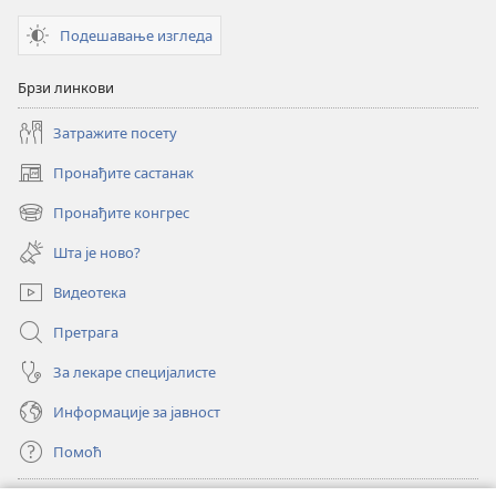
Подешавање изгледа
Брзи линкови
Затражите посету
Пронађите састанак
(отвара
нови
Пронађите конгрес
(отвара
прозор)
нови
Шта је ново?
прозор)
Видеотека
Претрага
За лекаре специјалисте
Информације за јавност
Помоћ