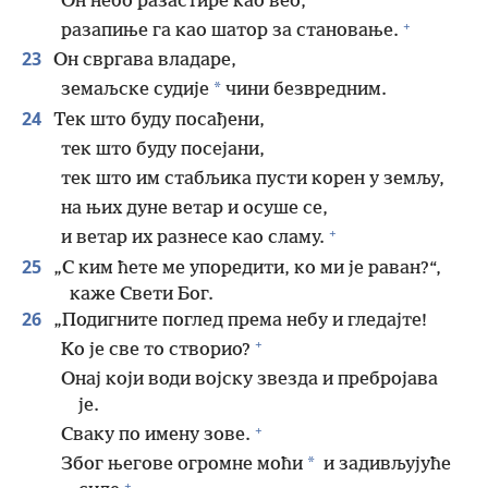
Он небо разастире као вео,
+
разапиње га као шатор за становање.
23
Он свргава владаре,
*
земаљске судије
чини безвредним.
24
Тек што буду посађени,
тек што буду посејани,
тек што им стабљика пусти корен у земљу,
на њих дуне ветар и осуше се,
+
и ветар их разнесе као сламу.
25
„С ким ћете ме упоредити, ко ми је раван?“,
каже Свети Бог.
26
„Подигните поглед према небу и гледајте!
+
Ко је све то створио?
Онај који води војску звезда и пребројава
је.
+
Сваку по имену зове.
*
Због његове огромне моћи
и задивљујуће
+