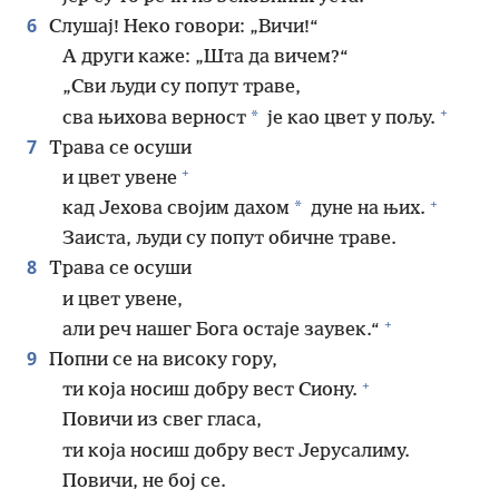
6
Слушај! Неко говори: „Вичи!“
А други каже: „Шта да вичем?“
„Сви људи су попут траве,
+
*
сва њихова верност
је као цвет у пољу.
7
Трава се осуши
+
и цвет увене
+
*
кад Јехова својим дахом
дуне на њих.
Заиста, људи су попут обичне траве.
8
Трава се осуши
и цвет увене,
+
али реч нашег Бога остаје заувек.“
9
Попни се на високу гору,
+
ти која носиш добру вест Сиону.
Повичи из свег гласа,
ти која носиш добру вест Јерусалиму.
Повичи, не бој се.