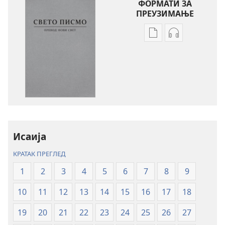
ФОРМАТИ ЗА
ПРЕУЗИМАЊЕ
Формати
Формати
за
за
преузимање
преузимање
електронских
аудио-
публикација
садржаја
Свето
Свето
писмо
писмо
–
–
превод
превод
Исаија
Нови
Нови
КРАТАК ПРЕГЛЕД
свет
свет
(ревидирано
(ревидирано
1
2
3
4
5
6
7
8
9
издање
издање
10
11
12
13
14
15
16
17
18
из
из
2019)
2019)
19
20
21
22
23
24
25
26
27