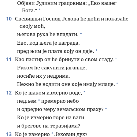
Објави Јудиним градовима: „Ево вашег
+
Бога.“
10
Свевишњи Господ Јехова ће доћи и показаће
своју моћ,
+
његова рука ће владати.
Ево, код њега је награда,
+
пред њим је плата коју он даје.
+
11
Као пастир он ће бринути о свом стаду.
Руком ће сакупити јагањце,
носиће их у недрима.
+
Нежно ће водити оне које имају младе.
+
12
Ко је шаком измерио воде,
*
педљем
премерио небо
+
и одредио меру земаљском праху?
Ко је измерио горе на ваги
и брегове на теразијама?
13
*
Ко је измерио
Јеховин дух?