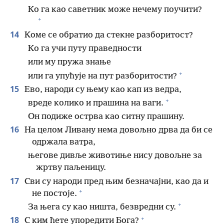
Ко га као саветник може нечему поучити?
+
14
Коме се обратио да стекне разборитост?
Ко га учи путу праведности
или му пружа знање
+
или га упућује на пут разборитости?
15
Ево, народи су њему као кап из ведра,
+
вреде колико и прашина на ваги.
Он подиже острва као ситну прашину.
16
На целом Ливану нема довољно дрва да би се
одржала ватра,
његове дивље животиње нису довољне за
жртву паљеницу.
17
Сви су народи пред њим безначајни, као да и
+
не постоје.
+
За њега су као ништа, безвредни су.
+
18
С ким ћете упоредити Бога?