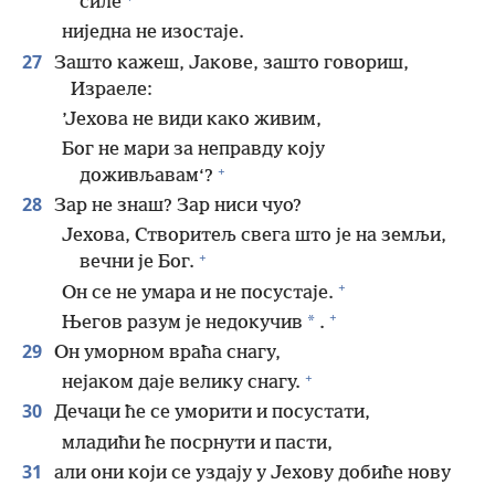
силе
ниједна не изостаје.
27
Зашто кажеш, Јакове, зашто говориш,
Израеле:
’Јехова не види како живим,
Бог не мари за неправду коју
+
доживљавам‘?
28
Зар не знаш? Зар ниси чуо?
Јехова, Створитељ свега што је на земљи,
+
вечни је Бог.
+
Он се не умара и не посустаје.
+
*
Његов разум је недокучив
.
29
Он уморном враћа снагу,
+
нејаком даје велику снагу.
30
Дечаци ће се уморити и посустати,
младићи ће посрнути и пасти,
31
али они који се уздају у Јехову добиће нову