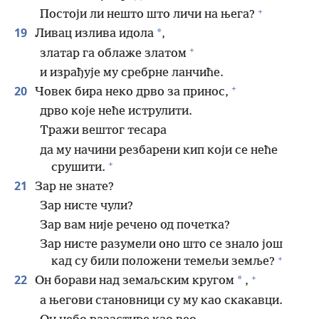
+
Постоји ли нешто што личи на њега?
19
*
Ливац излива идола
,
+
златар га облаже златом
и израђује му сребрне ланчиће.
+
20
Човек бира неко дрво за принос,
дрво које неће иструлити.
Тражи вештог тесара
да му начини резбарени кип који се неће
+
срушити.
21
Зар не знате?
Зар нисте чули?
Зар вам није речено од почетка?
Зар нисте разумели оно што се знало још
+
кад су били положени темељи земље?
+
22
*
Он борави над земаљским кругом
,
а његови становници су му као скакавци.