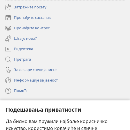
Затражите посету
Пронађите састанак
(отвара
нови
Пронађите конгрес
(отвара
прозор)
нови
Шта је ново?
прозор)
Видеотека
Претрага
За лекаре специјалисте
Информације за јавност
Помоћ
Прилози
(отвара
Подешавања приватности
нови
прозор)
Да бисмо вам пружили најбоље корисничко
ОНЛАЈН БИБЛИОТЕКА Watchtower
(отвара
искуство, користимо колачиће и сличне
нови