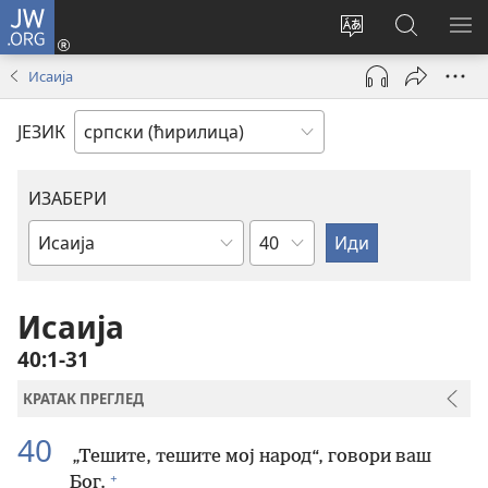
JW.ORG
Пријава
(отвара
Промени
Претрага
ПР
нови
језик
сајта
МЕ
Исаија
прозор)
сајта
JW.ORG
ЈЕЗИК
ИЗАБЕРИ
Поглавље
Библијска
књига
Исаија
40:1-31
КРАТАК ПРЕГЛЕД
40
„Тешите, тешите мој народ“, говори ваш
+
Бог.