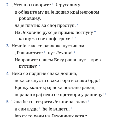
2
*
„Утешно говорите
Јерусалиму
и објавите му да је дошао крај његовом
робовању,
+
да је платио за свој преступ.
*
Из Јеховине руке је примио потпуну
+
казну за све своје грехе.“
3
Нечији глас се разлеже пустињом:
+
*
„Рашчистите
пут Јехови!
+
Направите нашем Богу раван пут
кроз
+
пустињу.
4
Нека се подигне свака долина,
нека се спусти свака гора и свако брдо!
Брежуљкаст крај нека постане раван,
+
нераван крај нека се претвори у равницу!
+
5
Тада ће се открити Јеховина слава
+
*
и сви људи
ће је видети,
јер су то речи из Јеховиних уста.“