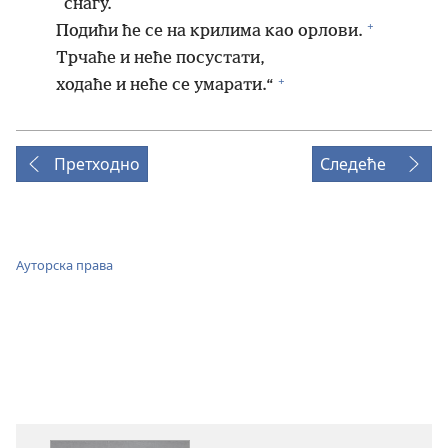
снагу.
+
Подићи ће се на крилима као орлови.
Трчаће и неће посустати,
+
ходаће и неће се умарати.“
Претходно
Следеће
Ауторска права