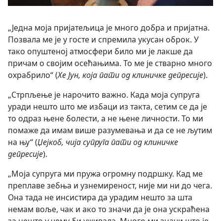
„Једна моја пријатељица је много добра и пријатна.
Позвала ме је у госте и спремила укусан оброк. У
тако опуштеној атмосфери било ми је лакше да
причам о својим осећањима. То ме је стварно много
охрабрило“ (
Хе Јун, која пати од клиничке депресије
).
„Стрпљење је нарочито важно. Када моја супруга
уради нешто што ме избаци из такта, сетим се да је
то одраз њене болести, а не њене личности. То ми
помаже да имам више разумевања и да се не љутим
на њу“ (
Џејкоб, чија супруга пати од клиничке
депресије
).
„Моја супруга ми пружа огромну подршку. Кад ме
преплаве зебња и узнемиреност, није ми ни до чега.
Она тада не инсистира да урадим нешто за шта
немам воље, чак и ако то значи да је она ускраћена
за нешто у чему би уживала. Много ми значи што је