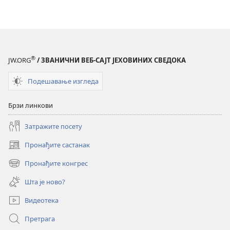
КУЛА
КУЛА
Ментално
Ментално
здравље
здравље
–
–
Може
Може
®
JW.ORG
/ ЗВАНИЧНИ ВЕБ-САЈТ ЈЕХОВИНИХ СВЕДОКА
ли
ли
Свето
Свето
Подешавање изгледа
писмо
писмо
помоћи?
помоћи?
Брзи линкови
Затражите посету
Пронађите састанак
(отвара
нови
Пронађите конгрес
(отвара
прозор)
нови
Шта је ново?
прозор)
Видеотека
Претрага