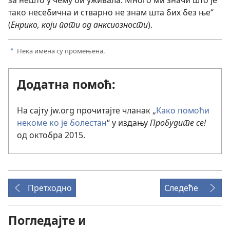
тако несебична и стварно не знам шта бих без ње“
(
Енрико, који пати од анксиозности
).
Нека имена су промењена.
a
Додатна помоћ:
На сајту jw.org прочитајте чланак „
Како помоћи
некоме ко је болестан
“ у издању
Пробудите се!
од октобра 2015.
Претходно
Следеће
Погледајте и