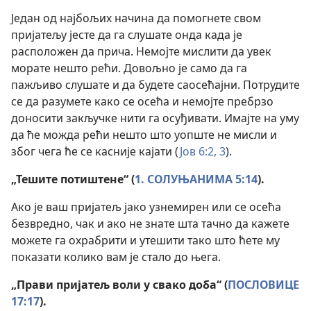
Један од најбољих начина да помогнете свом
пријатељу јесте да га слушате онда када је
расположен да прича. Немојте мислити да увек
морате нешто рећи. Довољно је само да га
пажљиво слушате и да будете саосећајни. Потрудите
се да разумете како се осећа и немојте пребрзо
доносити закључке нити га осуђивати. Имајте на уму
да ће можда рећи нешто што уопште не мисли и
због чега ће се касније кајати (
Јов 6:2, 3
).
„Тешите потиштене“ (
1. СОЛУЊАНИМА 5:14
).
Ако је ваш пријатељ јако узнемирен или се осећа
безвредно, чак и ако не знате шта тачно да кажете
можете га охрабрити и утешити тако што ћете му
показати колико вам је стало до њега.
„Прави пријатељ воли у свако доба“ (
ПОСЛОВИЦЕ
17:17
).