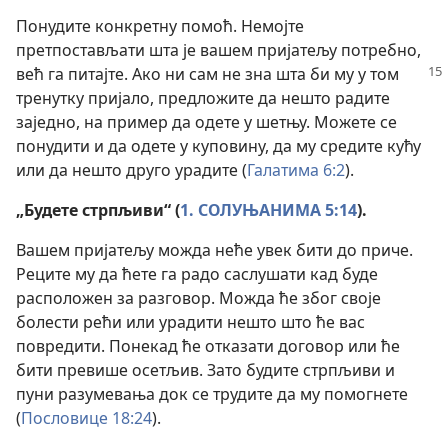
Понудите конкретну помоћ. Немојте
претпостављати шта је вашем пријатељу потребно,
већ га питајте. Ако ни сам не зна
шта би му у том
тренутку пријало, предложите да нешто радите
заједно, на пример да одете у шетњу. Можете се
понудити и да одете у куповину, да му средите кућу
или да нешто друго урадите (
Галатима 6:2
).
„Будете стрпљиви“ (
1. СОЛУЊАНИМА 5:14
).
Вашем пријатељу можда неће увек бити до приче.
Реците му да ћете га радо саслушати кад буде
расположен за разговор. Можда ће због своје
болести рећи или урадити нешто што ће вас
повредити. Понекад ће отказати договор или ће
бити превише осетљив. Зато будите стрпљиви и
пуни разумевања док се трудите да му помогнете
(
Пословице 18:24
).