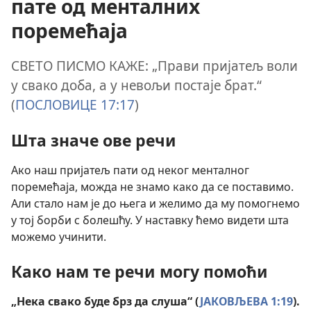
пате од менталних
поремећаја
СВЕТО ПИСМО КАЖЕ: „Прави пријатељ воли
у свако доба, а у невољи постаје брат.“
(
ПОСЛОВИЦЕ 17:17
)
Шта значе ове речи
Ако наш пријатељ пати од неког менталног
поремећаја, можда не знамо како да се поставимо.
Али стало нам је до њега и желимо да му помогнемо
у тој борби с болешћу. У наставку ћемо видети шта
можемо учинити.
Како нам те речи могу помоћи
„Нека свако буде брз да слуша“ (
ЈАКОВЉЕВА 1:19
).