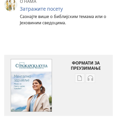
О НАМА
Затражите посету
Сазнајте више о библијским темама или о
Јеховиним сведоцима.
ФОРМАТИ ЗА
ПРЕУЗИМАЊЕ
Формати
Формати
за
за
преузимање
преузимање
електронских
аудио-
публикација
садржаја
СТРАЖАРСКА
СТРАЖАРСКА