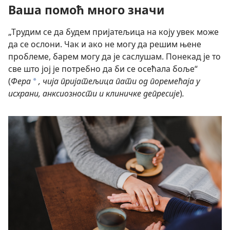
Ваша помоћ много значи
„Трудим се да будем пријатељица на коју увек може
да се ослони. Чак и ако не могу да решим њене
проблеме, барем могу да је саслушам. Понекад је то
све што јој је потребно да би се осећала боље“
(
Фера
, чија пријатељица пати од поремећаја у
a
исхрани, анксиозности и клиничке депресије
)
.