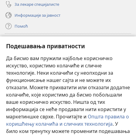
За лекаре специјалисте
Информације за јавност
Помоћ
Прилози
(отвара
Подешавања приватности
нови
прозор)
Да бисмо вам пружили најбоље корисничко
ОНЛАЈН БИБЛИОТЕКА Watchtower
(отвара
искуство, користимо колачиће и сличне
нови
®
JW Hub
технологије. Неки колачићи су неопходни за
прозор)
(отвара
функционисање нашег сајта и не можете их
нови
®
JW Library
прозор)
отказати. Можете прихватити или отказати додатне
колачиће, које користимо да бисмо побољшали
®
Watchtower Library
ваше корисничко искуство. Ништа од тих
информација се неће продавати нити користити у
маркетиншке сврхе. Прочитајте и
Општа правила о
коришћењу колачића и сличних технологија
. У
Copyright
© 2026 Watch Tower Bible and Tract Society of Pennsylvania.
било ком тренутку можете променити подешавања