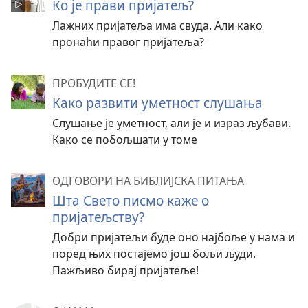
Ко је прави пријатељ?
Лажних пријатеља има свуда. Али како
пронаћи правог пријатеља?
ПРОБУДИТЕ СЕ!
Како развити уметност слушања
Слушање је уметност, али је и израз љубави.
Како се побољшати у томе
ОДГОВОРИ НА БИБЛИЈСКА ПИТАЊА
Шта Свето писмо каже о
пријатељству?
Добри пријатељи буде оно најбоље у нама и
поред њих постајемо још бољи људи.
Пажљиво бирај пријатеље!