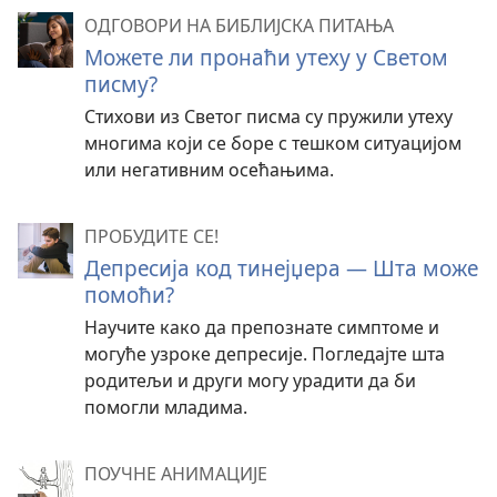
ОДГОВОРИ НА БИБЛИЈСКА ПИТАЊА
Можете ли пронаћи утеху у Светом
писму?
Стихови из Светог писма су пружили утеху
многима који се боре с тешком ситуацијом
или негативним осећањима.
ПРОБУДИТЕ СЕ!
Депресија код тинејџера — Шта може
помоћи?
Научите како да препознате симптоме и
могуће узроке депресије. Погледајте шта
родитељи и други могу урадити да би
помогли младима.
ПОУЧНЕ АНИМАЦИЈЕ