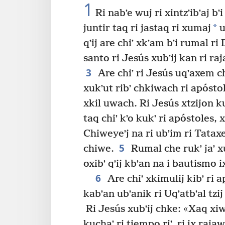
1
Ri nabʼe wuj ri xintzʼibʼaj bʼ
*
juntir taq ri jastaq ri xumaj
u
qʼij are chiʼ xkʼam bʼi rumal ri 
santo ri Jesús xubʼij kan ri ra
3
Are chiʼ ri Jesús uqʼaxem chi
xukʼut ribʼ chkiwach ri apóstol
xkil uwach. Ri Jesús xtzijon kuk
taq chiʼ kʼo kukʼ ri apóstoles, 
Chiweyeʼj na ri ubʼim ri Tataxel
5
chiwe.
Rumal che rukʼ jaʼ x
oxibʼ qʼij kbʼan na i bautismo i
6
Are chiʼ xkimulij kibʼ ri a
kabʼan ubʼanik ri Uqʼatbʼal tzij 
Ri Jesús xubʼij chke: «Xaq xiw 
kuchaʼ ri tiempo riʼ, ri ix raja