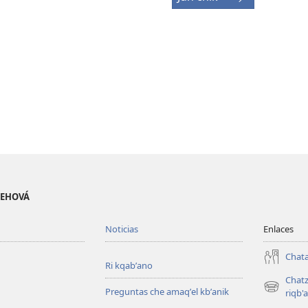
 JEHOVÁ
Noticias
Enlaces
Chata
Ri kqabʼano
Chatz
Preguntas che amaqʼel kbʼanik
(opens
riqb'a
new