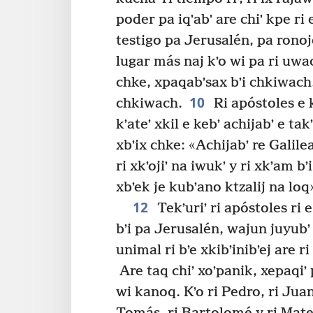
poder pa iqʼabʼ are chiʼ kpe ri
testigo pa Jerusalén, pa ronoj
lugar más naj kʼo wi pa ri uwa
chke, xpaqabʼsax bʼi chkiwach.
10
chkiwach.
Ri apóstoles e k
kʼateʼ xkil e kebʼ achijabʼ e ta
xbʼix chke: «Achijabʼ re Galile
ri xkʼojiʼ na iwukʼ y ri xkʼam bʼ
xbʼek je kubʼano ktzalij na loq
12
Tekʼuriʼ ri apóstoles ri e
bʼi pa Jerusalén, wajun juyubʼ 
unimal ri bʼe xkibʼinibʼej are 
Are taq chiʼ xoʼpanik, xepaqiʼ p
wi kanoq. Kʼo ri Pedro, ri Juan,