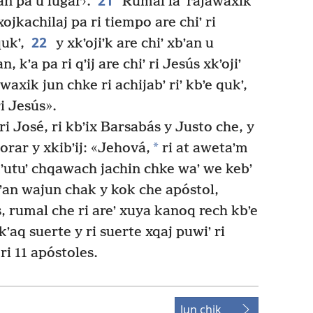
21
n pa u lugar›.
Rumal laʼ rajawaxik
xojkachilaj pa ri tiempo are chiʼ ri
22
ukʼ,
y xkʼojiʼk are chiʼ xbʼan u
 kʼa pa ri qʼij are chiʼ ri Jesús xkʼojiʼ
waxik jun chke ri achijabʼ riʼ kbʼe qukʼ,
ri Jesús».
 ri José, ri kbʼix Barsabás y Justo che, y
*
orar y xkibʼij: «Jehová,
ri at awetaʼm
akʼutuʼ chqawach jachin chke waʼ we kebʼ
an wajun chak y kok che apóstol,
, rumal che ri areʼ xuya kanoq rech kbʼe
kʼaq suerte y ri suerte xqaj puwiʼ ri
ri 11 apóstoles.
Jun chik