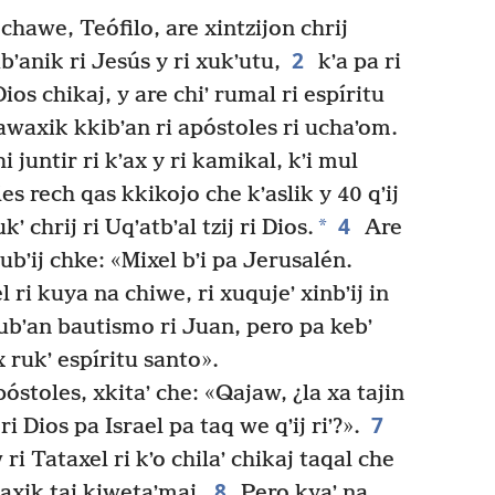
i chawe, Teófilo, are xintzijon chrij
2
bʼanik ri Jesús y ri xukʼutu,
kʼa pa ri
Dios chikaj, y are chiʼ rumal ri espíritu
jawaxik kkibʼan ri apóstoles ri uchaʼom.
 juntir ri kʼax y ri kamikal, kʼi mul
es rech qas kkikojo che kʼaslik y 40 qʼij
4
*
ʼ chrij ri Uqʼatbʼal tzij ri Dios.
Are
xubʼij chke: «Mixel bʼi pa Jerusalén.
 ri kuya na chiwe, ri xuqujeʼ xinbʼij in
ubʼan bautismo ri Juan, pero pa kebʼ
x rukʼ espíritu santo».
póstoles, xkitaʼ che: «Qajaw, ¿la xa tajin
7
ri Dios pa Israel pa taq we qʼij riʼ?».
ri Tataxel ri kʼo chilaʼ chikaj taqal che
8
waxik taj kiwetaʼmaj.
Pero kyaʼ na