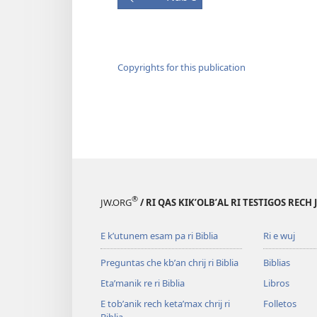
Copyrights for this publication
®
JW.ORG
/ RI QAS KIKʼOLBʼAL RI TESTIGOS RECH
E kʼutunem esam pa ri Biblia
Ri e wuj
Preguntas che kbʼan chrij ri Biblia
Biblias
Etaʼmanik re ri Biblia
Libros
E tobʼanik rech ketaʼmax chrij ri
Folletos
Biblia