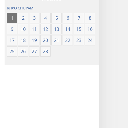
RI KʼO CHUPAM
1
2
3
4
5
6
7
8
9
10
11
12
13
14
15
16
17
18
19
20
21
22
23
24
25
26
27
28