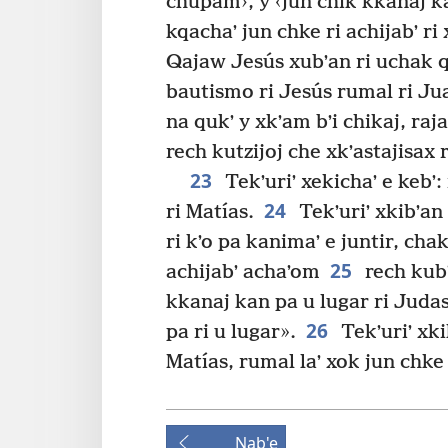
chupam›, y ‹jun chik kkanaj ka
kqachaʼ jun chke ri achijabʼ ri 
Qajaw Jesús xubʼan ri uchak q
bautismo ri Jesús rumal ri Juan,
na qukʼ y xkʼam bʼi chikaj, raja
rech kutzijoj che xkʼastajisax 
23
Tekʼuriʼ xekichaʼ e kebʼ:
24
ri Matías.
Tekʼuriʼ xkibʼan 
ri kʼo pa kanimaʼ e juntir, ch
25
achijabʼ achaʼom
rech kubʼ
kkanaj kan pa u lugar ri Judas
26
pa ri u lugar».
Tekʼuriʼ xki
Matías, rumal laʼ xok jun chke 
Nab'e