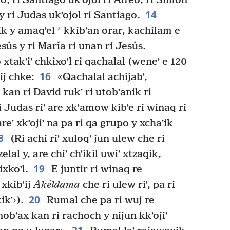
, ri Santiago ukʼojol ri Alfeo, ri Simón
14
y ri Judas ukʼojol ri Santiago.
*
k y amaqʼel
kkibʼan orar, kachilam e
Jesús y ri María ri unan ri Jesús.
ro xtakʼiʼ chkixoʼl ri qachalal (weneʼ e 120
16
ij chke:
«Qachalal achijabʼ,
 kan ri David rukʼ ri utobʼanik ri
ri Judas riʼ are xkʼamow kibʼe ri winaq ri
reʼ xkʼojiʼ na pa ri qa grupo y xchaʼik
8
(Ri achi riʼ xuloqʼ jun ulew che ri
lal y, are chiʼ chʼikil uwiʼ xtzaqik,
19
ixkoʼl.
E juntir ri winaq re
 xkibʼij
Akéldama
che ri ulew riʼ, pa ri
20
ikʼ›).
Rumal che pa ri wuj re
obʼax kan ri rachoch y nijun kkʼojiʼ