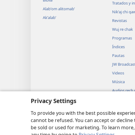
Tratados y i
Alabʼom alitomabʼ
Nikʼaj chi qa
Akʼalabʼ
Revistas
Wuj re chak
Programas
Índices
Pautas
JW Broadcas
Videos
Música
Audios rech ri
Biblia
Privacy Settings
Usikʼixik uwac
dramatizada
To provide you with the best possible experi
cannot be refused. You can accept or decline 
be sold or used for marketing. To learn more
any time by going to
Privacy Settings
.