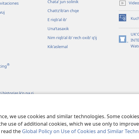
Chataʼ jun solinik
Vide
nvitaciones
window)
Chattzʼibʼan chqe
wuj
Kuc
E riqbʼal ibʼ
(opens
new
Unaʼtasaxik
window)
UK'
Nim riqbʼal ibʼ rech oxibʼ qʼij
INT
(opens
Wat
Kikʼaslemal
new
window)
®
ting
 historias kʼo pa ri
h ri Biblia
s
ence, we use cookies and similar technologies. Some cooki
the use of additional cookies, which we use only to improve 
, read the
Global Policy on Use of Cookies and Similar Tech