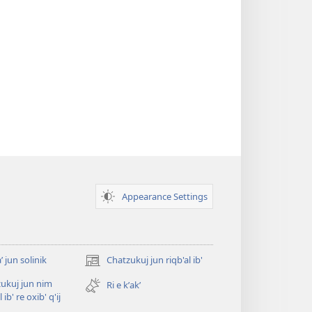
Appearance Settings
ʼ jun solinik
Chatzukuj jun riqb'al ib'
(opens
new
ukuj jun nim
Ri e kʼakʼ
window)
l ib' re oxib' q'ij