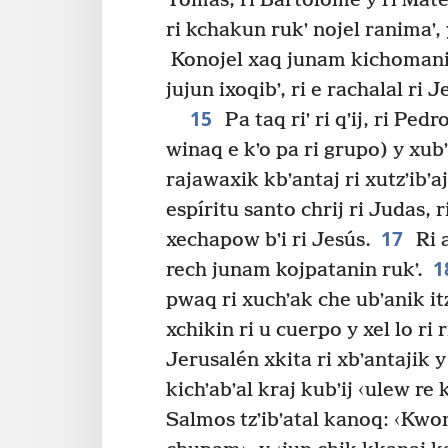
Tomás, ri Bartolomé y ri Mateo
ri kchakun rukʼ nojel ranimaʼ, 
Konojel xaq junam kichomani
jujun ixoqibʼ, ri e rachalal ri 
15
Pa taq riʼ ri qʼij, ri Ped
winaq e kʼo pa ri grupo) y xubʼ
rajawaxik kbʼantaj ri xutzʼibʼaj
espíritu santo chrij ri Judas, 
17
xechapow bʼi ri Jesús.
Ri a
1
rech junam kojpatanin rukʼ.
pwaq ri xuchʼak che ubʼanik itze
xchikin ri u cuerpo y xel lo ri r
Jerusalén xkita ri xbʼantajik y
kichʼabʼal kraj kubʼij ‹ulew re k
Salmos tzʼibʼatal kanoq: ‹Kwon