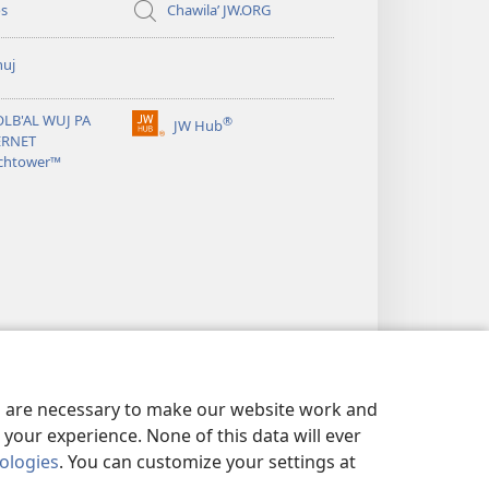
os
Chawilaʼ JW.ORG
huj
OLB'AL WUJ PA
®
JW Hub
(opens
ERNET
new
chtower™
window)
es are necessary to make our website work and
your experience. None of this data will ever
nologies
. You can customize your settings at