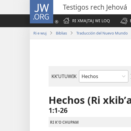
JW.ORG
Testigos rech Jehová
RI XMAJTAJ WI LOQ
Ri e wuj
Biblias
Traducción del Nuevo Mundo
KKʼUTUWIK
Wuj
re
ri
Hechos (Ri xkibʼa
Biblia
1:1-26
RI KʼO CHUPAM