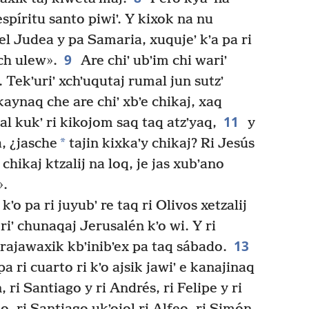
 espíritu santo piwiʼ. Y kixok na nu
el Judea y pa Samaria, xuqujeʼ kʼa pa ri
9
ch ulew».
Are chiʼ ubʼim chi wariʼ
 Tekʼuriʼ xchʼuqutaj rumal jun sutzʼ
aynaq che are chiʼ xbʼe chikaj, xaq
11
kʼal kukʼ ri kikojom saq taq atzʼyaq,
y
*
a, ¿jasche
tajin kixkaʼy chikaj? Ri Jesús
i chikaj ktzalij na loq, je jas xubʼano
».
 kʼo pa ri juyubʼ re taq ri Olivos xetzalij
riʼ chunaqaj Jerusalén kʼo wi. Y ri
13
ri rajawaxik kbʼinibʼex pa taq sábado.
a ri cuarto ri kʼo ajsik jawiʼ e kanajinaq
 ri Santiago y ri Andrés, ri Felipe y ri