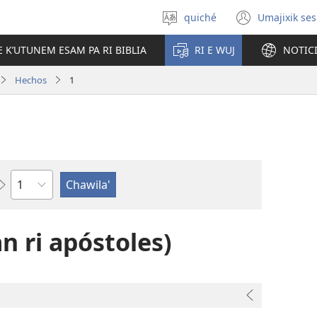
quiché
Umajixik ses
Uchaʼik
(opens
jun
new
E KʼUTUNEM ESAM PA RI BIBLIA
RI E WUJ
NOTIC
chʼabʼal
windo
Hechos
1
K'utunem
n ri apóstoles)