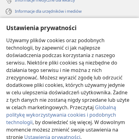
Informacje medyczne dla lekarzy
Informacje dla urzędników i mediów
Pomoc
Ustawienia prywatności
Darowizny
Używamy plików cookies oraz podobnych
(opens
new
technologii, by zapewnić ci jak najlepsze
window)
doświadczenia podczas korzystania z naszego
BIBLIOTEKA INTERNETOWA Strażnicy
(opens
serwisu. Niektóre pliki cookies są niezbędne do
new
®
JW Hub
działania tego serwisu i nie można z nich
window)
(opens
zrezygnować. Możesz wyrazić zgodę lub odrzucić
new
®
JW Library
window)
dodatkowe pliki cookies, których używamy jedynie
w celu ulepszenia doświadczeń użytkownika. Żadne
Watchtower Library
z tych danych nie zostaną nigdy sprzedane lub użyte
w celach marketingowych. Przeczytaj
Globalną
politykę wykorzystywania cookies i podobnych
technologii
, by dowiedzieć się więcej. W dowolnym
momencie możesz zmienić swoje ustawienia na
Copyright
© 2026 Watch Tower Bible and Tract Society of Pennsylvania.
WARUNKI UŻYTKOWANIA
|
POLITYKA PRYWATNOŚCI
|
USTAWIENIA
stronie
Ustawienia prywatności
.