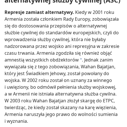
alternatywnej służby cywilnej (ASC)
Represje zamiast alternatywy.
Kiedy w 2001 roku
Armenia została członkiem Rady Europy, zobowiązała
się do dostosowania przepisów o alternatywnej
służbie cywilnej do standardów europejskich, czyli do
wprowadzenia służby cywilnej, która nie byłaby
nadzorowana przez wojsko ani represyjna w zakresie
czasu trwania. Armenia zgodziła się również objąć
amnestią wszystkich obdżektorów
. Jednak zanim
a
wywiązała się z tego zobowiązania, Wahan Bajatjan,
który jest Świadkiem Jehowy, został powołany do
wojska. W 2002 roku został on uznany za winnego
i uwięziony, bo odmówił pełnienia służby wojskowej,
a w Armenii nie istniała alternatywna służba cywilna.
W 2003 roku Wahan Bajatjan złożył skargę do ETPC,
twierdząc, że kiedy został skazany na karę więzienia,
Armenia naruszyła jego prawo do wolności sumienia
i wyznania.