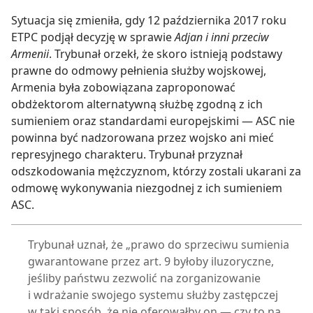
Sytuacja się zmieniła, gdy 12 października 2017 roku
ETPC podjął decyzję w sprawie
Adjan i inni przeciw
Armenii
. Trybunał orzekł, że skoro istnieją podstawy
prawne do odmowy pełnienia służby wojskowej,
Armenia była zobowiązana zaproponować
obdżektorom alternatywną służbę zgodną z ich
sumieniem oraz standardami europejskimi — ASC nie
powinna być nadzorowana przez wojsko ani mieć
represyjnego charakteru. Trybunał przyznał
odszkodowania mężczyznom, którzy zostali ukarani za
odmowę wykonywania niezgodnej z ich sumieniem
ASC.
Trybunał uznał, że „prawo do sprzeciwu sumienia
gwarantowane przez art. 9 byłoby iluzoryczne,
jeśliby państwu zezwolić na zorganizowanie
i wdrażanie swojego systemu służby zastępczej
w taki sposób, że nie oferowałby on — czy to na