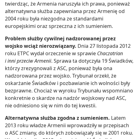
twierdząc, że Armenia naruszyła ich prawa, ponieważ
alternatywna służba zapewniana przez Armenię od
2004 roku była niezgodna ze standardami
europejskimi oraz sprzeczna z ich sumieniem.
Problem służby cywilnej nadzorowanej przez
wojsko wciąż nierozwiązany.
Dnia 27 listopada 2012
roku ETPC wydał orzeczenie w sprawie
Chaczatrian
i inni przeciw Armenii
. Sprawa ta dotyczyła 19 Świadków,
którzy zrezygnowali z ASC, ponieważ była ona
nadzorowana przez wojsko. Trybunał orzekł, że
oskarżanie Świadków i pozbawianie ich wolności były
bezprawne. Chociaż w wyroku Trybunału wspomniano
konkretnie o skardze na nadzór wojskowy nad ASC,
nie odniesiono się w nim do tej kwestii.
Alternatywna służba zgodna z sumieniem.
Latem
2013 roku władze Armenii wprowadziły w przepisach
o ASC zmiany, do których zobowiązały się w 2001 roku.