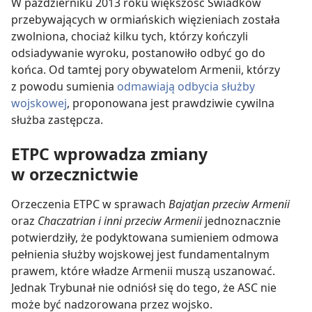
W październiku 2013 roku większość Świadków
przebywających w ormiańskich więzieniach została
zwolniona, chociaż kilku tych, którzy kończyli
odsiadywanie wyroku, postanowiło odbyć go do
końca. Od tamtej pory obywatelom Armenii, którzy
z powodu sumienia
odmawiają odbycia służby
wojskowej
, proponowana jest prawdziwie cywilna
służba zastępcza.
ETPC wprowadza zmiany
w orzecznictwie
Orzeczenia ETPC w sprawach
Bajatjan przeciw Armenii
oraz
Chaczatrian i inni przeciw Armenii
jednoznacznie
potwierdziły, że podyktowana sumieniem odmowa
pełnienia służby wojskowej jest fundamentalnym
prawem, które władze Armenii muszą uszanować.
Jednak Trybunał nie odniósł się do tego, że ASC nie
może być nadzorowana przez wojsko.