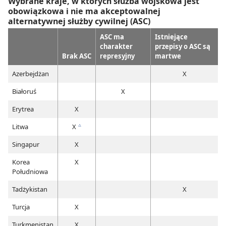
Wybrane kraje, w których służba wojskowa jest
obowiązkowa i nie ma akceptowalnej
alternatywnej służby cywilnej (ASC)
ASC ma
Istniejące
charakter
przepisy o ASC są
Brak ASC
represyjny
martwe
Azerbejdżan
X
Białoruś
X
Erytrea
X
Litwa
X
c
Singapur
X
Korea
X
Południowa
Tadżykistan
X
Turcja
X
Turkmenistan
X