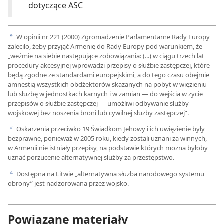
dotyczące ASC
W opinii nr 221 (2000) Zgromadzenie Parlamentarne Rady Europy
a
zaleciło, żeby przyjąć Armenię do Rady Europy pod warunkiem, że
„weźmie na siebie następujące zobowiązania: (...) w ciągu trzech lat
procedury akcesyjnej wprowadzi przepisy o służbie zastępczej, które
będą zgodne ze standardami europejskimi, a do tego czasu obejmie
amnestią wszystkich obdżektorów skazanych na pobyt w więzieniu
lub służbę w jednostkach karnych i w zamian — do wejścia w życie
przepisów o służbie zastępczej — umożliwi odbywanie służby
wojskowej bez noszenia broni lub cywilnej służby zastępczej”.
Oskarżenia przeciwko 19 Świadkom Jehowy i ich uwięzienie były
b
bezprawne, ponieważ w 2005 roku, kiedy zostali uznani za winnych,
w Armenii nie istniały przepisy, na podstawie których można byłoby
uznać porzucenie alternatywnej służby za przestępstwo.
Dostępna na Litwie „alternatywna służba narodowego systemu
c
obrony” jest nadzorowana przez wojsko.
Powiązane materiały