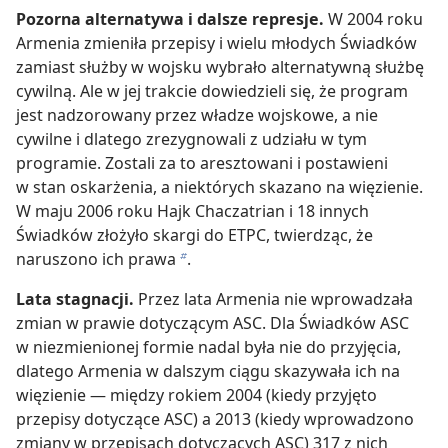
Pozorna alternatywa i dalsze represje.
W 2004 roku
Armenia zmieniła przepisy i wielu młodych Świadków
zamiast służby w wojsku wybrało alternatywną służbę
cywilną. Ale w jej trakcie dowiedzieli się, że program
jest nadzorowany przez władze wojskowe, a nie
cywilne i dlatego zrezygnowali z udziału w tym
programie. Zostali za to aresztowani i postawieni
w stan oskarżenia, a niektórych skazano na więzienie.
W maju 2006 roku Hajk Chaczatrian i 18 innych
Świadków złożyło skargi do ETPC, twierdząc, że
naruszono ich prawa
.
b
Lata stagnacji.
Przez lata Armenia nie wprowadzała
zmian w prawie dotyczącym ASC. Dla Świadków ASC
w niezmienionej formie nadal była nie do przyjęcia,
dlatego Armenia w dalszym ciągu skazywała ich na
więzienie — między rokiem 2004 (kiedy przyjęto
przepisy dotyczące ASC) a 2013 (kiedy wprowadzono
zmiany w przepisach dotyczących ASC) 317 z nich