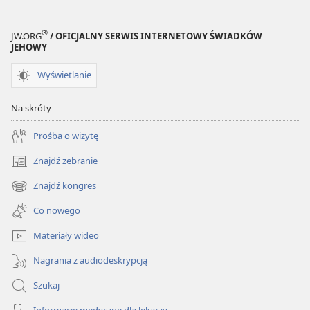
®
JW.ORG
/ OFICJALNY SERWIS INTERNETOWY ŚWIADKÓW
JEHOWY
Wyświetlanie
Na skróty
Prośba o wizytę
Znajdź zebranie
(opens
new
Znajdź kongres
(opens
window)
new
Co nowego
window)
Materiały wideo
Nagrania z audiodeskrypcją
Szukaj