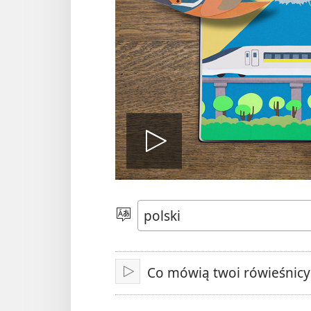
Odtwórz
wideo
Wybierz
język
Co mówią twoi rówieśnicy
Odtwarzaj