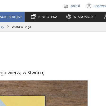
polski
Logowa
Wybór
(ope
języka
new
AUKI BIBLIJNE
BIBLIOTEKA
WIADOMOŚCI
win
icy
Wiara w Boga
zego wierzą w Stwórcę.