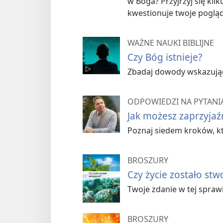
w Boga? Przyjrzyj się ki
kwestionuje twoje pogląd
WAŻNE NAUKI BIBLIJNE
Czy Bóg istnieje?
Zbadaj dowody wskazujące
ODPOWIEDZI NA PYTANIA
Jak możesz zaprzyjaź
Poznaj siedem kroków, k
BROSZURY
Czy życie zostało st
Twoje zdanie w tej spra
BROSZURY