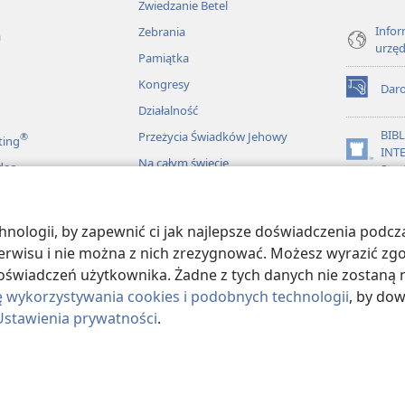
Zwiedzanie Betel
Infor
Zebrania
a
urzę
Pamiątka
Kongresy
Dar
(opens
Działalność
new
window)
BIB
Przeżycia Świadków Jehowy
®
ting
INT
(opens
Na całym świecie
deo
Stra
new
window)
JW L
ologii, by zapewnić ci jak najlepsze doświadczenia podcza
więkowe Biblii
 serwisu i nie można z nich zrezygnować. Możesz wyrazić zg
oświadczeń użytkownika. Żadne z tych danych nie zostaną n
ę wykorzystywania cookies i podobnych technologii
, by do
Ustawienia prywatności
.
ract Society of Pennsylvania.
WARUNKI UŻYTKOWANIA
|
POLITYKA PRY