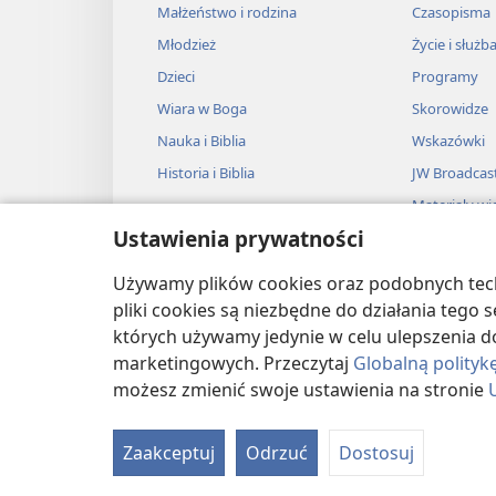
Małżeństwo i rodzina
Czasopisma
Młodzież
Życie i służb
Dzieci
Programy
Wiara w Boga
Skorowidze
Nauka i Biblia
Wskazówki
Historia i Biblia
JW Broadcas
Materiały wi
Ustawienia prywatności
Muzyka
Słuchowiska
Używamy plików cookies oraz podobnych techn
Adaptacje dź
pliki cookies są niezbędne do działania tego
których używamy jedynie w celu ulepszenia d
marketingowych. Przeczytaj
Globalną polityk
możesz zmienić swoje ustawienia na stronie
Copyright
© 2026 Watch Tower Bible and T
Zaakceptuj
Odrzuć
Dostosuj