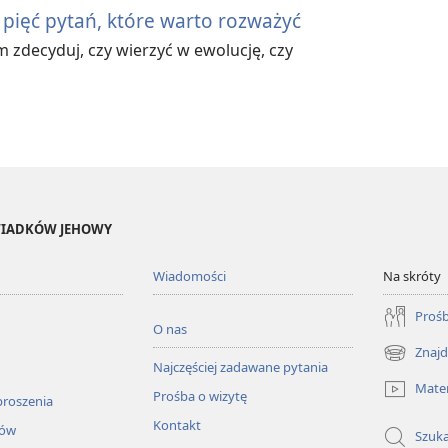
pięć pytań, które warto rozważyć
m zdecyduj, czy wierzyć w ewolucję, czy
ŚWIADKÓW JEHOWY
Wiadomości
Na skróty
Prośb
O nas
Znajd
(opens
Najczęściej zadawane pytania
new
Mater
Prośba o wizytę
window)
proszenia
Kontakt
łów
Szuka