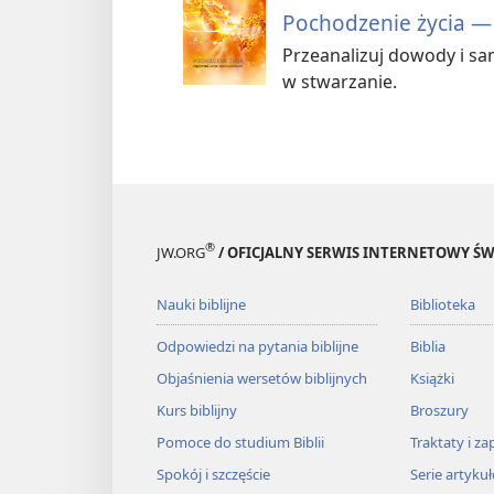
Pochodzenie życia — 
Przeanalizuj dowody i sa
w stwarzanie.
®
JW.ORG
/ OFICJALNY SERWIS INTERNETOWY 
Nauki biblijne
Biblioteka
Odpowiedzi na pytania biblijne
Biblia
Objaśnienia wersetów biblijnych
Książki
Kurs biblijny
Broszury
Pomoce do studium Biblii
Traktaty i za
Spokój i szczęście
Serie artyku