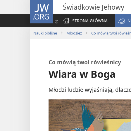
JW.ORG
Świadkowie Jehowy
STRONA GŁÓWNA
N
Nauki biblijne
Młodzież
Co mówią twoi rówieśn
Co mówią twoi rówieśnicy
Wiara w Boga
Młodzi ludzie wyjaśniają, dlac