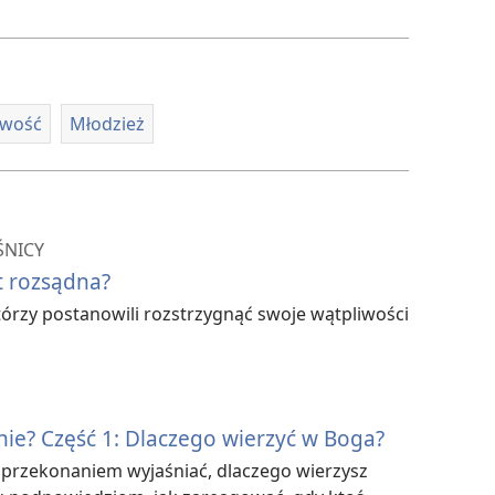
filmów
wość
Młodzież
ŚNICY
t rozsądna?
órzy postanowili rozstrzygnąć swoje wątpliwości
nie? Część 1: Dlaczego wierzyć w Boga?
 przekonaniem wyjaśniać, dlaczego wierzysz