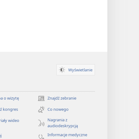
Wyświetlanie
a o wizytę
Znajdź zebranie
(opens
new
ź kongres
Co nowego
window)
Nagrania z
iały wideo
audiodeskrypcją
Informacje medyczne
j