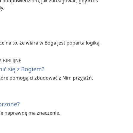
lku podpowiedziom, jak zareagować, gdy ktoś
y.
 na to, że wiara w Boga jest poparta logiką.
 BIBLIJNE
nić się z Bogiem?
tóre pomogą ci zbudować z Nim przyjaźń.
worzone?
wie naprawdę ma znaczenie.