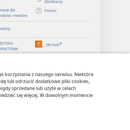
dla lekarzy
macje dla
Pomoc
dników i mediów
owizny
LIOTEKA
®
JW Hub
(opens
ERNETOWA
new
żnicy
window)
®
ibrary
Watchtower Library
s korzystania z naszego serwisu. Niektóre
odę lub odrzucić dodatkowe pliki cookies,
igdy sprzedane lub użyte w celach
wiedzieć się więcej. W dowolnym momencie
WATNOŚCI
|
USTAWIENIA PRYWATNOŚCI