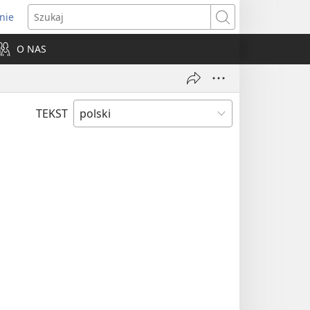
nie
ns
Szukaj
O NAS
dow)
TEKST