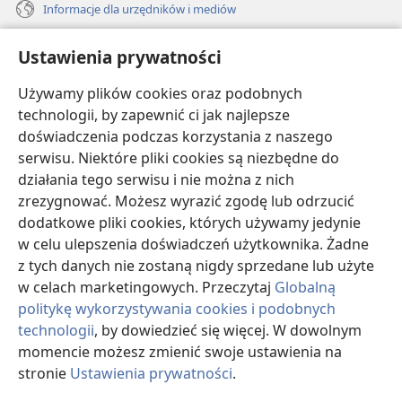
Informacje dla urzędników i mediów
Pomoc
Ustawienia prywatności
Darowizny
Używamy plików cookies oraz podobnych
(opens
new
technologii, by zapewnić ci jak najlepsze
window)
doświadczenia podczas korzystania z naszego
BIBLIOTEKA INTERNETOWA Strażnicy
(opens
serwisu. Niektóre pliki cookies są niezbędne do
new
®
JW Hub
działania tego serwisu i nie można z nich
window)
(opens
zrezygnować. Możesz wyrazić zgodę lub odrzucić
new
®
JW Library
window)
dodatkowe pliki cookies, których używamy jedynie
w celu ulepszenia doświadczeń użytkownika. Żadne
Watchtower Library
z tych danych nie zostaną nigdy sprzedane lub użyte
w celach marketingowych. Przeczytaj
Globalną
politykę wykorzystywania cookies i podobnych
technologii
, by dowiedzieć się więcej. W dowolnym
Copyright
© 2026 Watch Tower Bible and Tract Society of Pennsylvania.
momencie możesz zmienić swoje ustawienia na
WARUNKI UŻYTKOWANIA
|
POLITYKA PRYWATNOŚCI
|
USTAWIENIA
stronie
Ustawienia prywatności
.
PRYWATNOŚCI