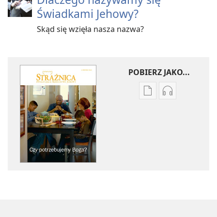
Świadkami Jehowy?
Skąd się wzięła nasza nazwa?
POBIERZ JAKO...
Ustawienia
Ustawienia
pobierania
pobierania
publikacji
nagrań
elektronicznych
audio
STRAŻNICA
STRAŻNICA
Czy
Czy
potrzebujemy
potrzebujem
Boga?
Boga?