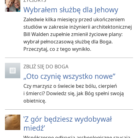
ŻYCIORYS
Wybrałem służbę dla Jehowy
Zaledwie kilka miesięcy przed ukończeniem
studiów w zakresie inżynierii architektonicznej
Bill Walden zupełnie zmienił życiowe plany:
wybrał pełnoczasową służbę dla Boga.
Przeczytaj, co z tego wynikło.
ZBLIŻ SIĘ DO BOGA
„Oto czynię wszystko nowe”
Czy marzysz o świecie bez bólu, cierpień
i śmierci? Dowiedz się, jak Bóg spełni swoją
obietnicę.
‛Z gór będziesz wydobywał
miedź’
Współczesne odkrycia archeologiczne rzucają