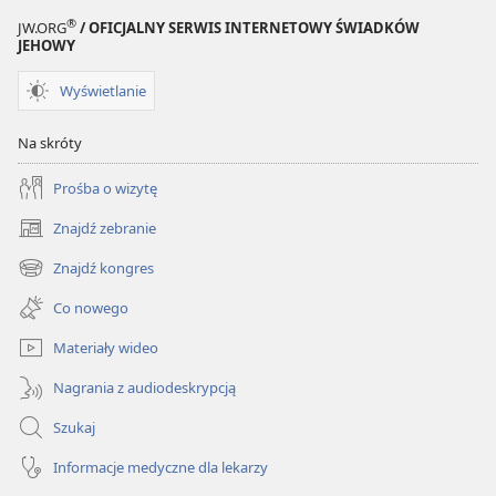
®
JW.ORG
/ OFICJALNY SERWIS INTERNETOWY ŚWIADKÓW
JEHOWY
Wyświetlanie
Na skróty
Prośba o wizytę
Znajdź zebranie
(opens
new
Znajdź kongres
(opens
window)
new
Co nowego
window)
Materiały wideo
Nagrania z audiodeskrypcją
Szukaj
Informacje medyczne dla lekarzy