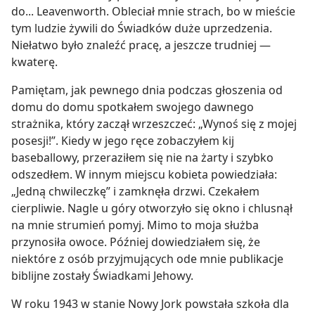
do... Leavenworth. Obleciał mnie strach, bo w mieście
tym ludzie żywili do Świadków duże uprzedzenia.
Niełatwo było znaleźć pracę, a jeszcze trudniej —
kwaterę.
Pamiętam, jak pewnego dnia podczas głoszenia od
domu do domu spotkałem swojego dawnego
strażnika, który zaczął wrzeszczeć: „Wynoś się z mojej
posesji!”. Kiedy w jego ręce zobaczyłem kij
baseballowy, przeraziłem się nie na żarty i szybko
odszedłem. W innym miejscu kobieta powiedziała:
„Jedną chwileczkę” i zamknęła drzwi. Czekałem
cierpliwie. Nagle u góry otworzyło się okno i chlusnął
na mnie strumień pomyj. Mimo to moja służba
przynosiła owoce. Później dowiedziałem się, że
niektóre z osób przyjmujących ode mnie publikacje
biblijne zostały Świadkami Jehowy.
W roku 1943 w stanie Nowy Jork powstała szkoła dla