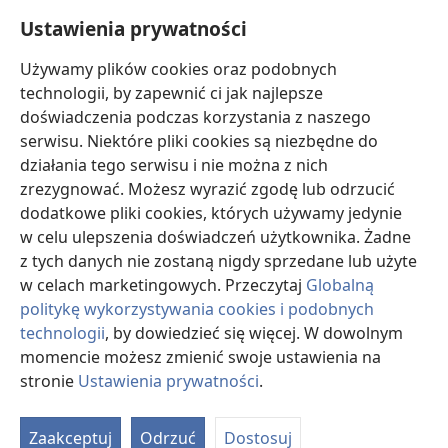
Pomoc
Ustawienia prywatności
Darowizny
Używamy plików cookies oraz podobnych
(opens
new
technologii, by zapewnić ci jak najlepsze
window)
doświadczenia podczas korzystania z naszego
BIBLIOTEKA INTERNETOWA Strażnicy
(opens
serwisu. Niektóre pliki cookies są niezbędne do
new
®
JW Hub
działania tego serwisu i nie można z nich
window)
(opens
zrezygnować. Możesz wyrazić zgodę lub odrzucić
new
®
JW Library
window)
dodatkowe pliki cookies, których używamy jedynie
w celu ulepszenia doświadczeń użytkownika. Żadne
Watchtower Library
z tych danych nie zostaną nigdy sprzedane lub użyte
w celach marketingowych. Przeczytaj
Globalną
politykę wykorzystywania cookies i podobnych
technologii
, by dowiedzieć się więcej. W dowolnym
momencie możesz zmienić swoje ustawienia na
Copyright
© 2026 Watch Tower Bible and Tract Society of Pennsylvania.
WARUNKI UŻYTKOWANIA
|
POLITYKA PRYWATNOŚCI
|
USTAWIENIA
stronie
Ustawienia prywatności
.
S
PRYWATNOŚCI
Ta
Zaakceptuj
Odrzuć
Dostosuj
of