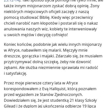
23:12-14
). Taki sposób
bycia pomógł nie tylko mnie, ale
także innym misjonarzom zyskać dobrą opinię. Żony
niektórych miejscowych oficjeli zaczęły z naszą
pomocą studiować Biblię. Kiedy więc przeciwnicy
chcieli narobić nam kłopotów i postarali się o nakaz
anulowania naszych wiz, kobiety te interweniowały
u swoich mężów i decyzję cofnięto!
Koniec końców, podobnie jak wielu innych misjonarzy
w Afryce, nabawiłem się malarii. Męczyły mnie
dreszcze, gorączka i majaki. Zdarzało się, że musiałem
przytrzymywać dolną szczękę, żeby nie dzwonić
zębami. Ale służba niezmiennie sprawiała mi radość
i satysfakcję.
Przez moje pierwsze cztery lata w Afryce
korespondowałem z Evą Hallquist, którą poznałem
przed wyjazdem ze Stanów Zjednoczonych.
Dowiedziałem się, że jest studentką 21 klasy Szkoły
Gilead i że dyplom jej ukończenia odbierze 19 lipca