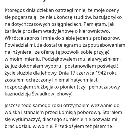
Któregoś dnia dziekan ostrzegł mnie, że moje oceny
się pogarszają i że nie ukończę studiów, bazując tylko
na dotychczasowych osiągnięciach. Pamiętam, jak
żarliwie prosiłem wtedy Jehowę o kierownictwo.
Wkrótce zaprosił mnie do siebie jeden z profesorów.
Powiedział mi, że dostał telegram z zapotrzebowaniem
na inżyniera i że ofertę tę pozwolił sobie przyjąć
w moim imieniu. Podziękowałem mu, ale wyjaśniłem,
że już dokonałem wyboru i postanowiłem poświęcić
życie służbie dla Jehowy. Dnia 17 czerwca 1942 roku
zostałem ochrzczony i niemal natychmiast
rozpocząłem służbę jako pionier (czyli pełnoczasowy
kaznodzieja Świadków Jehowy).
Jeszcze tego samego roku otrzymałem wezwanie do
wojska i stanąłem przed komisją poborową. Starałem
się wytłumaczyć, dlaczego sumienie nie pozwala mi
brać udziału w wojnie. Przedłożyłem też pisemne