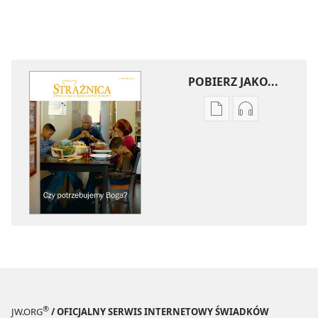
POBIERZ JAKO...
Ustawienia
Ustawienia
pobierania
pobierania
publikacji
nagrań
elektronicznych
audio
STRAŻNICA
STRAŻNICA
Czy
Czy
potrzebujemy
potrzebujem
Boga?
Boga?
®
JW.ORG
/ OFICJALNY SERWIS INTERNETOWY ŚWIADKÓW