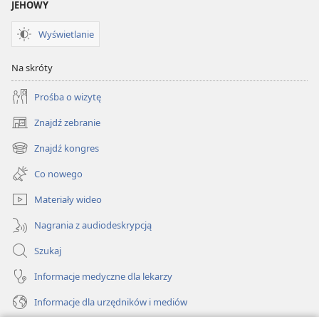
JEHOWY
Wyświetlanie
Na skróty
Prośba o wizytę
Znajdź zebranie
(opens
new
Znajdź kongres
(opens
window)
new
Co nowego
window)
Materiały wideo
Nagrania z audiodeskrypcją
Szukaj
Informacje medyczne dla lekarzy
Informacje dla urzędników i mediów