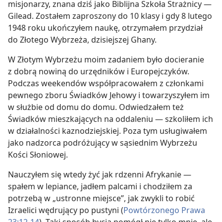
misjonarzy, znana dziś jako Biblijna Szkoła Strażnicy —
Gilead. Zostałem zaproszony do 10 klasy i gdy 8 lutego
1948 roku ukończyłem naukę, otrzymałem przydział
do Złotego Wybrzeża, dzisiejszej Ghany.
W Złotym Wybrzeżu moim zadaniem było docieranie
z dobrą nowiną do urzędników i Europejczyków.
Podczas weekendów współpracowałem z członkami
pewnego zboru Świadków Jehowy i towarzyszyłem im
w służbie od domu do domu. Odwiedzałem też
Świadków mieszkających na oddaleniu — szkoliłem ich
w działalności kaznodziejskiej. Poza tym usługiwałem
jako nadzorca podróżujący w sąsiednim Wybrzeżu
Kości Słoniowej.
Nauczyłem się wtedy żyć jak rdzenni Afrykanie —
spałem w lepiance, jadłem palcami i chodziłem za
potrzebą w „ustronne miejsce”, jak zwykli to robić
Izraelici wędrujący po pustyni (
Powtórzonego Prawa