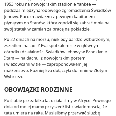
1953 roku na nowojorskim stadionie Yankee —
podczas międzynarodowego zgromadzenia Świadków
Jehowy. Porozmawiałem z pewnym kapitanem
płynącym do Stanów, który zgodził się zabrać mnie na
swój statek w zamian za pracę na pokładzie.
Po 22 dniach na morzu, niekiedy bardzo wzburzonym,
zszedłem na ląd. Z Evą spotkałem się w głównym
ośrodku działalności Świadków Jehowy w Brooklynie.
I tam — na dachu, z nowojorskim portem
i wieżowcami w tle — zaproponowałem jej
małżeństwo. Później Eva dołączyła do mnie w Złotym
Wybrzeżu.
OBOWIĄZKI RODZINNE
Po ślubie przez kilka lat działaliśmy w Afryce. Pewnego
dnia od mojej mamy przyszedł list z wiadomością, że
tata umiera na raka. Musieliśmy przerwać służbę