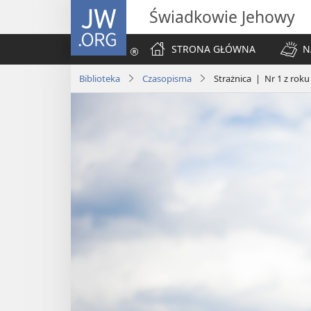
JW.ORG
Świadkowie Jehowy
STRONA GŁÓWNA
N
Biblioteka
Czasopisma
Strażnica | Nr 1 z roku