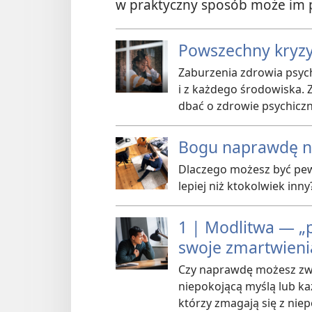
w praktyczny sposób może im 
Powszechny kryzy
Zaburzenia zdrowia psyc
i z każdego środowiska. 
dbać o zdrowie psychiczn
Bogu naprawdę na
Dlaczego możesz być pewn
lepiej niż ktokolwiek inny
1 | Modlitwa — „p
swoje zmartwieni
Czy naprawdę możesz zwr
niepokojącą myślą lub k
którzy zmagają się z nie