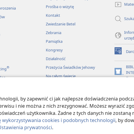
new
Mater
Prośba o wizytę
window)
proszenia
Kontakt
łów
Szuka
Zwiedzanie Betel
Infor
Zebrania
a
urzę
Pamiątka
Kongresy
Dar
(opens
Działalność
new
window)
BIB
Przeżycia Świadków Jehowy
®
ting
INT
(opens
Na całym świecie
deo
Stra
new
window)
JW L
ologii, by zapewnić ci jak najlepsze doświadczenia podcza
więkowe Biblii
 serwisu i nie można z nich zrezygnować. Możesz wyrazić zg
oświadczeń użytkownika. Żadne z tych danych nie zostaną n
ę wykorzystywania cookies i podobnych technologii
, by do
Ustawienia prywatności
.
ract Society of Pennsylvania.
WARUNKI UŻYTKOWANIA
|
POLITYKA PRY