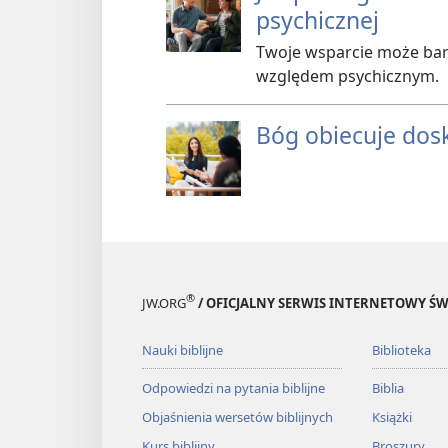
psychicznej
Twoje wsparcie może bar
względem psychicznym.
Bóg obiecuje dos
®
JW.ORG
/ OFICJALNY SERWIS INTERNETOWY 
Nauki biblijne
Biblioteka
Odpowiedzi na pytania biblijne
Biblia
Objaśnienia wersetów biblijnych
Książki
Kurs biblijny
Broszury