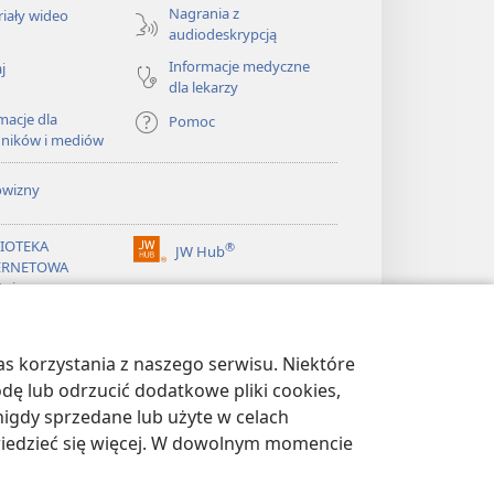
Nagrania z
iały wideo
audiodeskrypcją
Informacje medyczne
j
dla lekarzy
macje dla
Pomoc
dników i mediów
owizny
LIOTEKA
®
JW Hub
(opens
ERNETOWA
new
żnicy
window)
®
ibrary
Watchtower Library
s korzystania z naszego serwisu. Niektóre
odę lub odrzucić dodatkowe pliki cookies,
igdy sprzedane lub użyte w celach
wiedzieć się więcej. W dowolnym momencie
WATNOŚCI
|
USTAWIENIA PRYWATNOŚCI