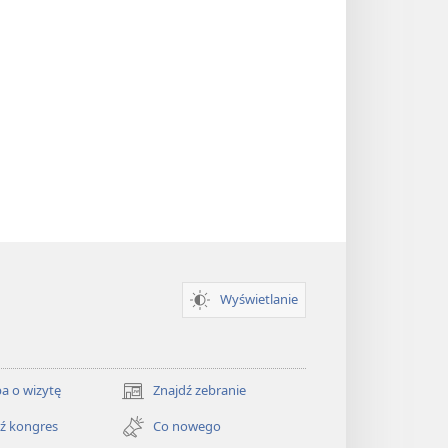
Wyświetlanie
a o wizytę
Znajdź zebranie
(opens
new
ź kongres
Co nowego
window)