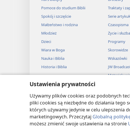
Pomoce do studium Biblii
Traktaty i za
Spokój i szczęście
Serie artyku
Małżeństwo i rodzina
Czasopisma
Młodzież
Życie i służb
Dzieci
Programy
Wiara w Boga
Skorowidze
Nauka i Biblia
Wskazówki
Historia i Biblia
JW Broadcas
Materiały wi
Ustawienia prywatności
Muzyka
Słuchowiska
Używamy plików cookies oraz podobnych techn
Adaptacje dź
pliki cookies są niezbędne do działania tego
których używamy jedynie w celu ulepszenia d
marketingowych. Przeczytaj
Globalną polityk
możesz zmienić swoje ustawienia na stronie
Copyright
© 2026 Watch Tower Bible and T