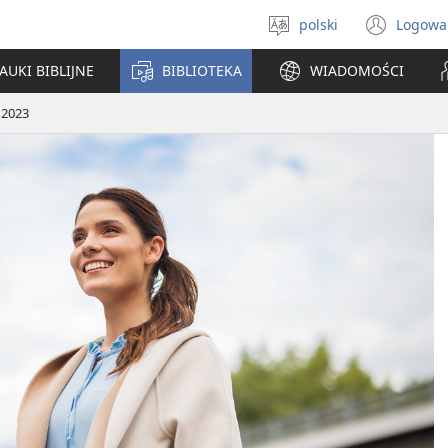
polski
Logowa
Wybór
(ope
języka
new
AUKI BIBLIJNE
BIBLIOTEKA
WIADOMOŚCI
win
 2023