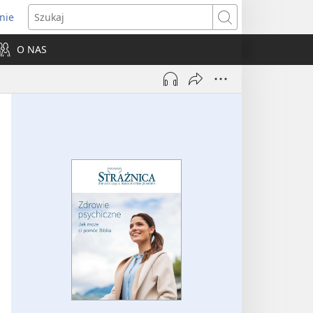
nie
ns
Szukaj
O NAS
dow)