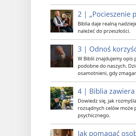
2 | „Pocieszenie 
Biblia daje realną nadzie
należeć do przeszłości.
3 | Odnoś korzyść
W Biblii znajdujemy opis 
podobne do naszych. Dzię
osamotnieni, gdy zmagam
4 | Biblia zawier
Dowiedz się, jak rozmyśla
rozsądnych celów może p
psychicznego.
Jak pomagać oso