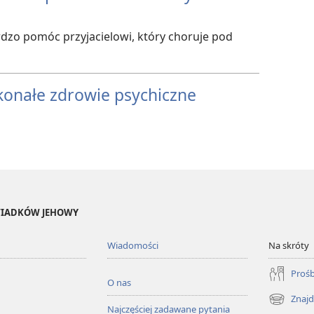
dzo pomóc przyjacielowi, który choruje pod
konałe zdrowie psychiczne
ŚWIADKÓW JEHOWY
Wiadomości
Na skróty
Prośb
O nas
Znajd
(opens
Najczęściej zadawane pytania