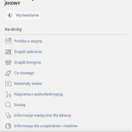
JEHOWY
Wyświetlanie
Na skróty
Prośba o wizytę
Znajdź zebranie
(opens
new
Znajdź kongres
(opens
window)
new
Co nowego
window)
Materiały wideo
Nagrania z audiodeskrypcją
Szukaj
Informacje medyczne dla lekarzy
Informacje dla urzędników i mediów