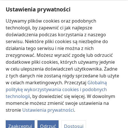
Pomoc
Ustawienia prywatności
Darowizny
Używamy plików cookies oraz podobnych
(opens
new
technologii, by zapewnić ci jak najlepsze
window)
doświadczenia podczas korzystania z naszego
BIBLIOTEKA INTERNETOWA Strażnicy
(opens
serwisu. Niektóre pliki cookies są niezbędne do
new
®
JW Hub
działania tego serwisu i nie można z nich
window)
(opens
zrezygnować. Możesz wyrazić zgodę lub odrzucić
new
®
JW Library
window)
dodatkowe pliki cookies, których używamy jedynie
w celu ulepszenia doświadczeń użytkownika. Żadne
Watchtower Library
z tych danych nie zostaną nigdy sprzedane lub użyte
w celach marketingowych. Przeczytaj
Globalną
politykę wykorzystywania cookies i podobnych
technologii
, by dowiedzieć się więcej. W dowolnym
momencie możesz zmienić swoje ustawienia na
Copyright
© 2026 Watch Tower Bible and Tract Society of Pennsylvania.
WARUNKI UŻYTKOWANIA
|
POLITYKA PRYWATNOŚCI
|
USTAWIENIA
stronie
Ustawienia prywatności
.
S
PRYWATNOŚCI
Ta
Zaakceptuj
Odrzuć
Dostosuj
of