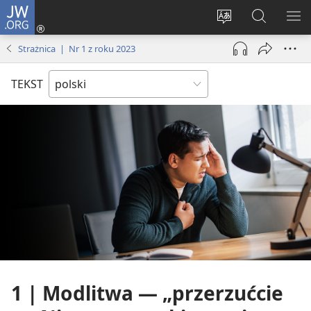
JW.ORG
Logowanie
(opens
Wybór
Szukaj
PO
new
języka
na
ME
Strażnica | Nr 1 z roku 2023
window)
JW.ORG
TEKST
1 | Modlitwa — „przerzućcie