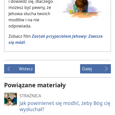
i dowiedz się, dlaczego
możesz być pewny, że
Jehowa słucha twoich
modlitw i na nie
odpowiada.
Zobacz film
Zostań przyjacielem Jehowy: Zawsze
się módl
.
Wstecz
Dalej
Powiązane materiały
STRAŻNICA
Jak powinieneś się modlić, żeby Bóg cię
wysłuchał?