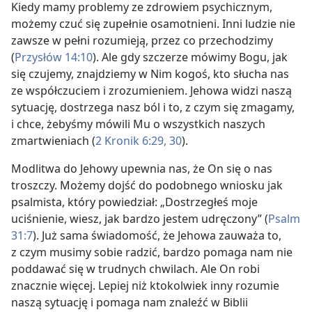
Kiedy mamy problemy ze zdrowiem psychicznym,
możemy czuć się zupełnie osamotnieni. Inni ludzie nie
zawsze w pełni rozumieją, przez co przechodzimy
(
Przysłów 14:10
). Ale gdy szczerze mówimy Bogu, jak
się czujemy, znajdziemy w Nim kogoś, kto słucha nas
ze współczuciem i zrozumieniem. Jehowa widzi naszą
sytuację, dostrzega nasz ból i to, z czym się zmagamy,
i chce, żebyśmy mówili Mu o wszystkich naszych
zmartwieniach (
2 Kronik 6:29, 30
).
Modlitwa do Jehowy upewnia nas, że On się o nas
troszczy. Możemy dojść do podobnego wniosku jak
psalmista, który powiedział: „Dostrzegłeś moje
uciśnienie, wiesz, jak bardzo jestem udręczony” (
Psalm
31:7
). Już sama świadomość, że Jehowa zauważa to,
z czym musimy sobie radzić, bardzo pomaga nam nie
poddawać się w trudnych chwilach. Ale On robi
znacznie więcej. Lepiej niż ktokolwiek inny rozumie
naszą sytuację i pomaga nam znaleźć w Biblii