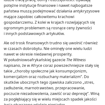
potężne instytucje finansowe i nawet najbogatsze
państwa muszą podejmować działania antykryzysowe
mające zapobiec całkowitemu krachowi
gospodarczemu. Z kolei w krajach rozwijających się
ogromnym problemem są rosnące ceny żywności
i innych podstawowych artykułów.
Ale od trosk finansowych trudno się uwolnić również
w czasach dobrobytu. Nie ominęły one wielu ludzi
nawet w okresie niedawnej prosperity.
W południowoafrykańskiej gazecie
The Witness
napisano, że w Afryce coraz powszechniejsze stały się
takie „choroby społeczne jak konsumpcjonizm,
komercjalizm oraz rozbuchany materializm”. Do
skutków ubocznych tego zjawiska zaliczono „stres,
zadłużenie, marnotrawstwo, przepracowanie,
poczucie niezadowolenia, zawiść oraz depresję”. Winą
za pogłębiający się w wielu miejscach spadek jakości
życia obarczono właśnie pieniądze.