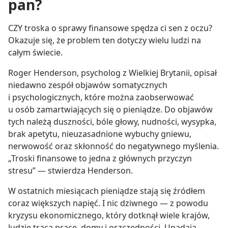
pan?
CZY troska o sprawy finansowe spędza ci sen z oczu?
Okazuje się, że problem ten dotyczy wielu ludzi na
całym świecie.
Roger Henderson, psycholog z Wielkiej Brytanii, opisał
niedawno zespół objawów somatycznych
i psychologicznych, które można zaobserwować
u osób zamartwiających się o pieniądze. Do objawów
tych należą duszności, bóle głowy, nudności, wysypka,
brak apetytu, nieuzasadnione wybuchy gniewu,
nerwowość oraz skłonność do negatywnego myślenia.
„Troski finansowe to jedna z głównych przyczyn
stresu” — stwierdza Henderson.
W ostatnich miesiącach pieniądze stają się źródłem
coraz większych napięć. I nic dziwnego — z powodu
kryzysu ekonomicznego, który dotknął wiele krajów,
ludzie tracą pracę, domy i oszczędności. Upadają