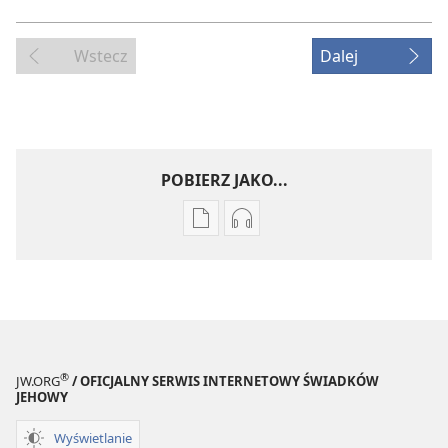
Wstecz
Dalej
POBIERZ JAKO...
Ustawienia
Ustawienia
pobierania
pobierania
publikacji
nagrań
elektronicznych
audio
PRZEBUDŹCIE
PRZEBUDŹCIE
SIĘ!
SIĘ!
Marzec 2009
Marzec 2009
®
JW.ORG
/ OFICJALNY SERWIS INTERNETOWY ŚWIADKÓW
JEHOWY
Wyświetlanie