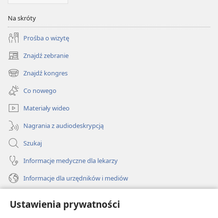
Na skróty
Prośba o wizytę
Znajdź zebranie
(opens
new
Znajdź kongres
(opens
window)
new
Co nowego
window)
Materiały wideo
Nagrania z audiodeskrypcją
Szukaj
Informacje medyczne dla lekarzy
Informacje dla urzędników i mediów
Pomoc
Ustawienia prywatności