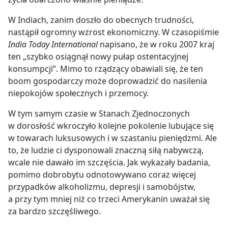
W Indiach, zanim doszło do obecnych trudności,
nastąpił ogromny wzrost ekonomiczny. W czasopiśmie
India Today International
napisano, że w roku 2007 kraj
ten „szybko osiągnął nowy pułap ostentacyjnej
konsumpcji”. Mimo to rządzący obawiali się, że ten
boom gospodarczy może doprowadzić do nasilenia
niepokojów społecznych i przemocy.
W tym samym czasie w Stanach Zjednoczonych
w dorosłość wkroczyło kolejne pokolenie lubujące się
w towarach luksusowych i w szastaniu pieniędzmi. Ale
to, że ludzie ci dysponowali znaczną siłą nabywczą,
wcale nie dawało im szczęścia. Jak wykazały badania,
pomimo dobrobytu odnotowywano coraz więcej
przypadków alkoholizmu, depresji i samobójstw,
a przy tym mniej niż co trzeci Amerykanin uważał się
za bardzo szczęśliwego.