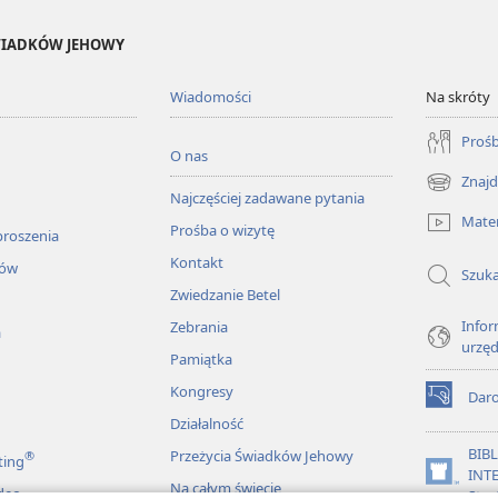
ŚWIADKÓW JEHOWY
Wiadomości
Na skróty
Prośb
O nas
Znajd
(opens
Najczęściej zadawane pytania
new
Mater
Prośba o wizytę
window)
proszenia
Kontakt
łów
Szuka
Zwiedzanie Betel
Infor
Zebrania
a
urzę
Pamiątka
Kongresy
Dar
(opens
Działalność
new
window)
BIB
Przeżycia Świadków Jehowy
®
ting
INT
(opens
Na całym świecie
deo
Stra