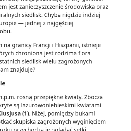
m jest zanieczyszczenie środowiska oraz
ralnych siedlisk. Chyba nigdzie indziej
Europie — jednej z najgęściej
lobu.
na granicy Francji i Hiszpanii, istnieje
rych chroniona jest rodzima flora
statnich siedlisk wielu zagrożonych
tam znajduje?
ie
.p.m. rosną przepiękne kwiaty. Zbocza
ryte są lazurowoniebieskimi kwiatami
lusjusa (1)
. Niżej, pomiędzy bukami
otkać skupiska zagrożonych wyginięciem
 roku przychodzą je oglądać setki