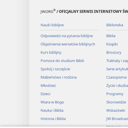
®
JW.ORG
/ OFICJALNY SERWIS INTERNETOWY 
Nauki biblijne
Biblioteka
Odpowiedzi na pytania biblijne
Biblia
Objaśnienia wersetów biblijnych
Książki
Kurs biblijny
Broszury
Pomoce do studium Biblii
Traktaty i za
Spokój i szczęście
Serie artyku
Małżeństwo i rodzina
Czasopisma
Młodzież
Życie i służb
Dzieci
Programy
Wiara w Boga
Skorowidze
Nauka i Biblia
Wskazówki
Historia i Biblia
JW Broadcas
Materiały wi