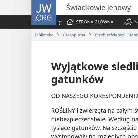
JW.ORG
Świadkowie Jehowy
STRONA GŁÓWNA
N
Biblioteka
Czasopisma
Przebudźcie się! | Mar
Wyjątkowe siedl
gatunków
OD NASZEGO KORESPONDENTA 
ROŚLINY i zwierzęta na całym ś
niebezpieczeństwie. Według 
tysiące gatunków. Na szczęście 
występowały na rozległych obsz