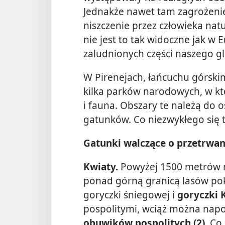
Jednakże nawet tam zagrożenie
niszczenie przez człowieka natu
nie jest to tak widoczne jak w 
zaludnionych części naszego g
W Pirenejach, łańcuchu górskim 
kilka parków narodowych, w któ
i fauna. Obszary te należą do o
gatunków. Co niezwykłego się 
Gatunki walczące o przetrwan
Kwiaty.
Powyżej 1500 metrów n
ponad górną granicą lasów pok
goryczki śniegowej i
goryczki K
pospolitymi, wciąż można nap
obuwików pospolitych (2)
. Co