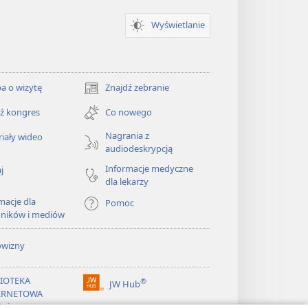
Wyświetlanie
a o wizytę
Znajdź zebranie
(opens
new
ź kongres
Co nowego
window)
Nagrania z
iały wideo
audiodeskrypcją
Informacje medyczne
j
dla lekarzy
macje dla
Pomoc
dników i mediów
owizny
LIOTEKA
®
JW Hub
(opens
ERNETOWA
new
żnicy