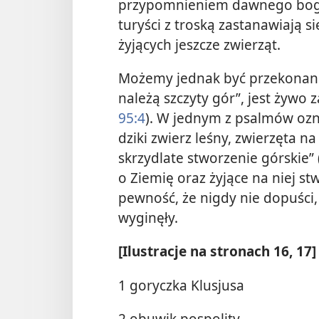
przypomnieniem dawnego boga
turyści z troską zastanawiają si
żyjących jeszcze zwierząt.
Możemy jednak być przekonani,
należą szczyty gór”, jest żywo
95:4
). W jednym z psalmów ozn
dziki zwierz leśny, zwierzęta n
skrzydlate stworzenie górskie” 
o Ziemię oraz żyjące na niej s
pewność, że nigdy nie dopuści,
wyginęły.
[Ilustracje na stronach 16, 17]
1 goryczka Klusjusa
2 obuwik pospolity