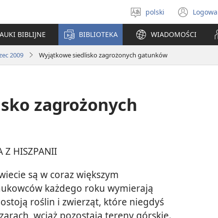
polski
Logowa
Wybór
(ope
języka
new
AUKI BIBLIJNE
BIBLIOTEKA
WIADOMOŚCI
win
zec 2009
Wyjątkowe siedlisko zagrożonych gatunków
isko zagrożonych
Z HISZPANII
wiecie są w coraz większym
naukowców każdego roku wymierają
ostoją roślin i zwierząt, które niegdyś
arach, wciąż pozostają tereny górskie.