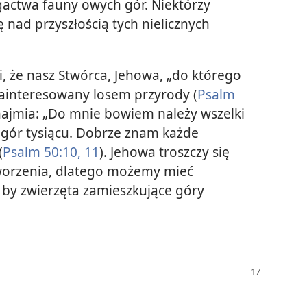
ctwa fauny owych gór. Niektórzy
ę nad przyszłością tych nielicznych
 że nasz Stwórca, Jehowa, „do którego
 zainteresowany losem przyrody (
Psalm
ajmia: „Do mnie bowiem należy wszelki
a gór tysiącu. Dobrze znam każde
(
Psalm 50:10, 11
). Jehowa troszczy się
tworzenia, dlatego możemy mieć
 by zwierzęta zamieszkujące góry