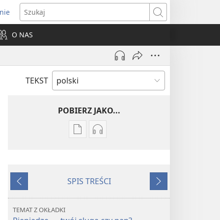
nie
ns
Szukaj
O NAS
dow)
TEKST
POBIERZ JAKO...
Ustawienia
Ustawienia
pobierania
pobierania
publikacji
nagrań
elektronicznych
audio
SPIS TREŚCI
PRZEBUDŹCIE
PRZEBUDŹCIE
Wstecz
Dalej
SIĘ!
SIĘ!
Marzec 2009
Marzec 2009
TEMAT Z OKŁADKI