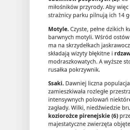
miłośników przyrody. Aby więc 
strażnicy parku pilnują ich 14 
Motyle.
Czyste, pełne dzikich k
barwnych motyli. Wśród ostów
ma na skrzydełkach jaskrawoc
składają wizyty błękitne i
rdzaw
modraszkowatych. A wyższe sto
rusałka pokrzywnik.
Ssaki.
Dawniej liczna populacj
zamieszkiwała rozległe przest
intensywnych polowań niektóre
zagłady. Wilki, niedźwiedzie b
koziorożce pirenejskie (6)
prz
majestatyczne zwierzęta objęt