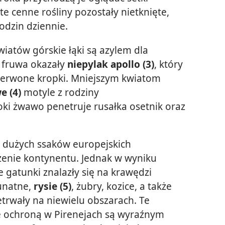
te cenne rośliny pozostały nietknięte,
godzin dziennie.
wiatów górskie łąki są azylem dla
 fruwa okazały
niepylak apollo (3)
, który
zerwone kropki. Mniejszym kwiatom
e (4)
motyle z rodziny
ki żwawo penetruje rusałka osetnik oraz
a dużych ssaków europejskich
rzenie kontynentu. Jednak w wyniku
 gatunki znalazły się na krawędzi
runatne,
rysie (5)
, żubry, kozice, a także
etrwały na niewielu obszarach. Te
e ochroną w Pirenejach są wyraźnym