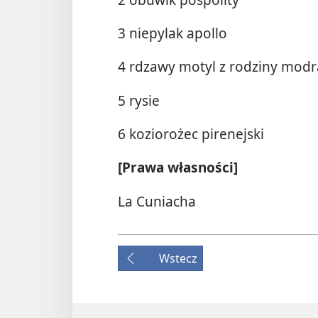
3 niepylak apollo
4 rdzawy motyl z rodziny mod
5 rysie
6 koziorożec pirenejski
[Prawa własności]
La Cuniacha
Wstecz