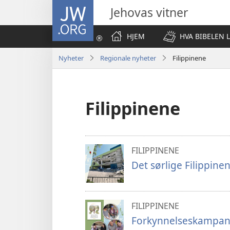
JW.ORG
Jehovas vitner
HJEM
HVA BIBELEN 
Nyheter
Regionale nyheter
Filippinene
Filippinene
FILIPPINENE
Det sørlige Filippine
FILIPPINENE
Forkynnelseskampanje