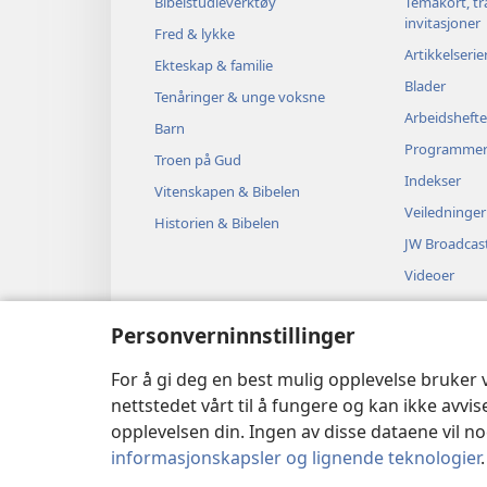
Bibelstudieverktøy
Temakort, tr
invitasjoner
Fred & lykke
Artikkelserie
Ekteskap & familie
Blader
Tenåringer & unge voksne
Arbeidshefte
Barn
Programme
Troen på Gud
Indekser
Vitenskapen & Bibelen
Veiledninger
Historien & Bibelen
JW Broadcas
Videoer
Musikk
Personverninnstillinger
Hørespill
Dramatiserte
For å gi deg en best mulig opplevelse bruker
nettstedet vårt til å fungere og kan ikke avvi
opplevelsen din. Ingen av disse dataene vil noe
informasjonskapsler og lignende teknologier
Copyright
© 2026 Watch Tower Bib