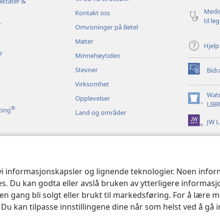
vindu)
aktater &
Medis
Kontakt oss
til le
r
Omvisninger på Betel
Møter
Hjelp
r
Minnehøytiden
r
Stevner
Bidr
(åpner
nytt
Virksomhet
vindu)
Wat
Opplevelser
(åpner
LIB
®
ting
Land og områder
nytt
JW L
vindu)
 bibelopplesninger
 vi informasjonskapsler og lignende teknologier. Noen info
ses. Du kan godta eller avslå bruken av ytterligere informas
n gang bli solgt eller brukt til markedsføring. For å lære m
. Du kan tilpasse innstillingene dine når som helst ved å gå 
le and Tract Society of Pennsylvania.
VILKÅR FOR BRUK
|
PERSONVERN