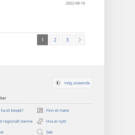
2022-08-10
1
2
3
Neste
Velg utseende
nker
u ha et besøk?
Finn et møte
(åpner
nytt
et regionalt stevne
Hva er nytt
vindu)
er
Søk