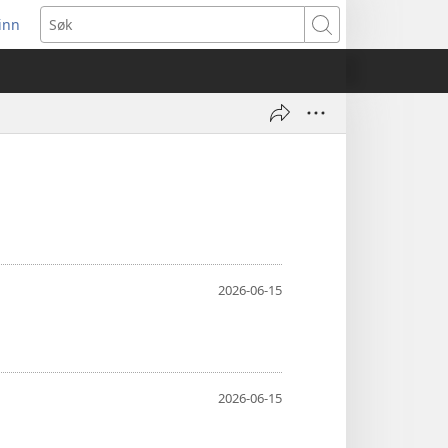
inn
ner
Søk
t
du)
2026-06-15
2026-06-15