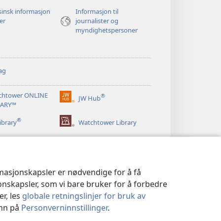
insk informasjon
Informasjon til
ger
journalister og
myndighetspersoner
ag
chtower ONLINE
®
JW Hub
(åpner
RARY™
nytt
®
vindu)
ibrary
Watchtower Library
rmasjonskapsler er nødvendige for å få
jonskapsler, som vi bare bruker for å forbedre
er, les
globale retningslinjer for bruk av
inn på
Personverninnstillinger
.
|
PERSONVERNINNSTILLINGER