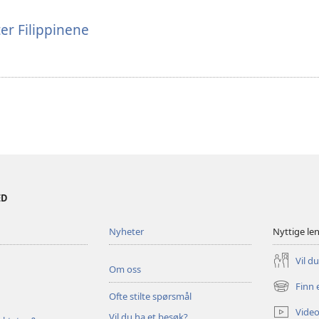
ter Filippinene
ED
Nyheter
Nyttige le
Vil d
Om oss
Finn 
(åpner
Ofte stilte spørsmål
nytt
Video
Vil du ha et besøk?