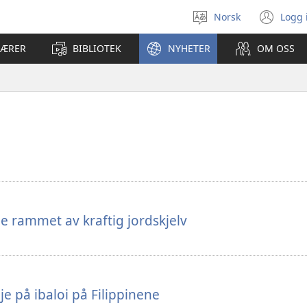
Norsk
Logg 
Velg
(åp
språk
nyt
LÆRER
BIBLIOTEK
NYHETER
OM OSS
vin
ne rammet av kraftig jordskjelv
 på ibaloi på Filippinene