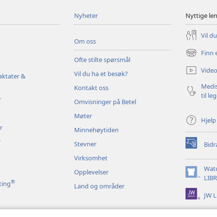
Nyheter
Nyttige le
Vil d
Om oss
Finn 
(åpner
Ofte stilte spørsmål
nytt
Video
Vil du ha et besøk?
vindu)
aktater &
Medis
Kontakt oss
til le
r
Omvisninger på Betel
Møter
Hjelp
r
Minnehøytiden
r
Stevner
Bidr
(åpner
nytt
Virksomhet
vindu)
Wat
Opplevelser
(åpner
LIB
®
ting
Land og områder
nytt
JW L
vindu)