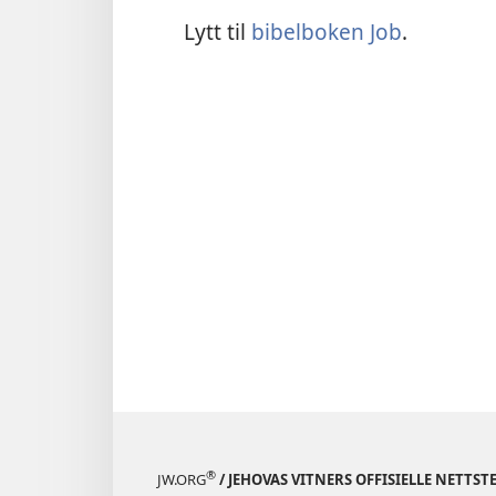
Lytt til
bibelboken Job
.
®
JW.ORG
/ JEHOVAS VITNERS OFFISIELLE NETTST