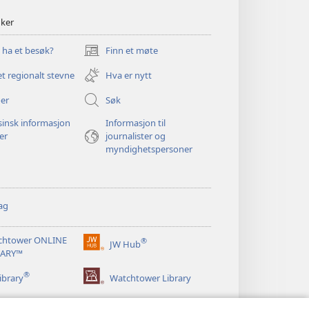
nker
u ha et besøk?
Finn et møte
(åpner
nytt
et regionalt stevne
Hva er nytt
vindu)
er
Søk
insk informasjon
Informasjon til
ger
journalister og
myndighetspersoner
ag
chtower ONLINE
®
JW Hub
(åpner
RARY™
nytt
®
vindu)
ibrary
Watchtower Library