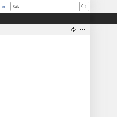
inn
ner
Søk
t
du)