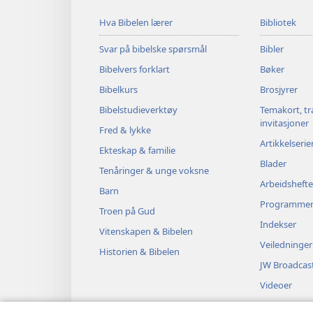
Hva Bibelen lærer
Bibliotek
Svar på bibelske spørsmål
Bibler
Bibelvers forklart
Bøker
Bibelkurs
Brosjyrer
Bibelstudieverktøy
Temakort, tr
invitasjoner
Fred & lykke
Artikkelserie
Ekteskap & familie
Blader
Tenåringer & unge voksne
Arbeidshefte
Barn
Programme
Troen på Gud
Indekser
Vitenskapen & Bibelen
Veiledninger
Historien & Bibelen
JW Broadcas
Videoer
Musikk