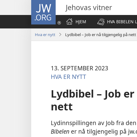
JW.ORG
Jehovas vitner
HJEM
HVA BIBELEN 
Hva er nytt
Lydbibel – Job er nå tilgjengelig på nett
13. SEPTEMBER 2023
HVA ER NYTT
Lydbibel – Job er
nett
Lydinnspillingen av Job fra de
Bibelen
er nå tilgjengelig på jw.