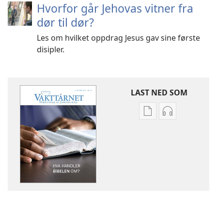
Hvorfor går Jehovas vitner fra
dør til dør?
Les om hvilket oppdrag Jesus gav sine første
disipler.
LAST NED SOM
Nedlastingsalterna
Nedlastingsal
for
for
publikasjoner
lyd
VAKTTÅRNET
VAKTTÅRNET
Hva
Hva
handler
handler
Bibelen
Bibelen
om?
om?