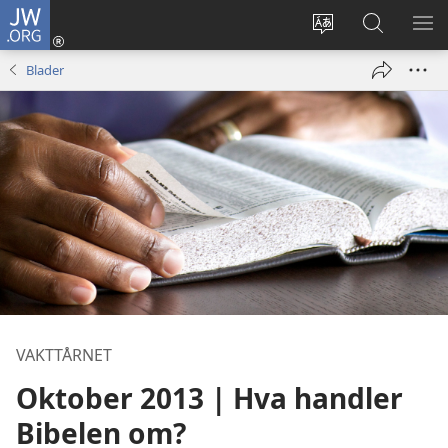
JW.ORG
Logg
inn
Endre
Søk
VIS
(åpner
språk
på
ME
Blader
nytt
JW.ORG
vindu)
VAKTTÅRNET
Oktober 2013 | Hva handler
Bibelen om?