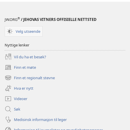
®
JW.ORG
/ JEHOVAS VITNERS OFFISIELLE NETTSTED
Velg utseende
Nyttige lenker
Vil du ha et besøk?
Finn et møte
(åpner
nytt
Finn et regionalt stevne
(åpner
vindu)
nytt
Hva er nytt
vindu)
Videoer
Søk
Medisinsk informasjon til leger
Informasjon til journalister og myndighetspersoner