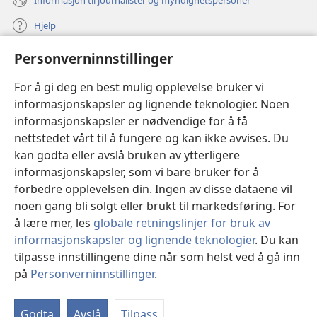
Hjelp
Personverninnstillinger
Bidrag
(åpner
nytt
For å gi deg en best mulig opplevelse bruker vi
vindu)
Watchtower ONLINE LIBRARY™
informasjonskapsler og lignende teknologier. Noen
(åpner
informasjonskapsler er nødvendige for å få
nytt
®
JW Hub
vindu)
nettstedet vårt til å fungere og kan ikke avvises. Du
(åpner
nytt
kan godta eller avslå bruken av ytterligere
®
JW Library
vindu)
informasjonskapsler, som vi bare bruker for å
forbedre opplevelsen din. Ingen av disse dataene vil
Watchtower Library
noen gang bli solgt eller brukt til markedsføring. For
å lære mer, les
globale retningslinjer for bruk av
informasjonskapsler og lignende teknologier
. Du kan
tilpasse innstillingene dine når som helst ved å gå inn
Copyright
© 2026 Watch Tower Bible and Tract Society of Pennsylvania.
på
Personverninnstillinger
.
VILKÅR FOR BRUK
|
PERSONVERN
|
PERSONVERNINNSTILLINGER
Godta
Avslå
Tilpass