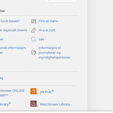
nker
u ha et besøk?
Finn et møte
(åpner
nytt
et regionalt stevne
Hva er nytt
vindu)
er
Søk
insk informasjon
Informasjon til
ger
journalister og
myndighetspersoner
ag
chtower ONLINE
®
JW Hub
(åpner
RARY™
nytt
®
vindu)
ibrary
Watchtower Library