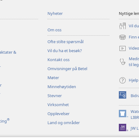
Nyheter
Nyttige le
Vil d
Om oss
Finn 
(åpner
Ofte stilte spørsmål
nytt
Video
Vil du ha et besøk?
vindu)
aktater &
Medis
Kontakt oss
til le
r
Omvisninger på Betel
Møter
Hjelp
r
Minnehøytiden
r
Stevner
Bidr
(åpner
nytt
Virksomhet
vindu)
Wat
Opplevelser
(åpner
LIB
®
ting
Land og områder
nytt
JW L
vindu)