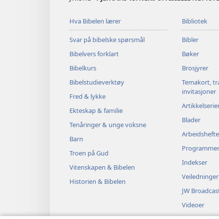
Hva Bibelen lærer
Bibliotek
Svar på bibelske spørsmål
Bibler
Bibelvers forklart
Bøker
Bibelkurs
Brosjyrer
Bibelstudieverktøy
Temakort, tr
invitasjoner
Fred & lykke
Artikkelserie
Ekteskap & familie
Blader
Tenåringer & unge voksne
Arbeidshefte
Barn
Programme
Troen på Gud
Indekser
Vitenskapen & Bibelen
Veiledninger
Historien & Bibelen
JW Broadcas
Videoer
Musikk