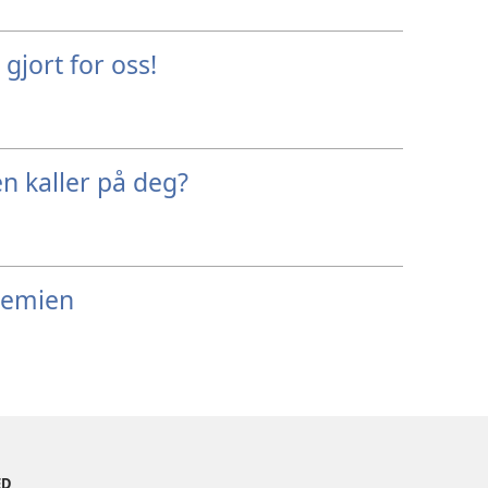
gjort for oss!
n kaller på deg?
remien
ED