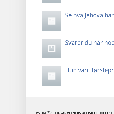
Se hva Jehova har 
Svarer du når noe
Hun vant førstep
®
JW.ORG
/ JEHOVAS VITNERS OFFISIELLE NETTST