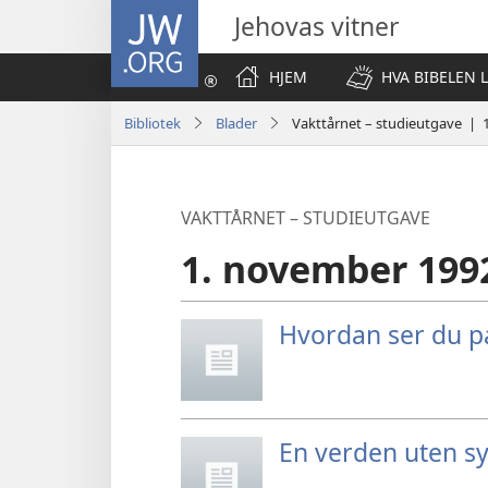
JW.ORG
Jehovas vitner
HJEM
HVA BIBELEN 
Bibliotek
Blader
Vakttårnet – studieutgave | 
VAKTTÅRNET – STUDIEUTGAVE
1. november 199
Hvordan ser du p
En verden uten s