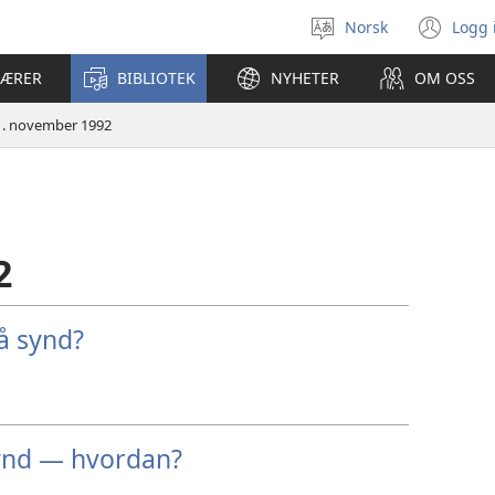
Norsk
Logg 
Velg
(åp
språk
nyt
LÆRER
BIBLIOTEK
NYHETER
OM OSS
vin
1. november 1992
2
å synd?
ynd — hvordan?